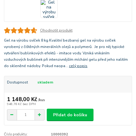
Ohodnotit produkt
Gel na výrobu svíček 8 kg Kvalitní bezbarvý gel na výrobu svíček
vyrobený z čištěných minerálních olejů a polymerů. Je pro něj typické
vytváření bublinkových efektů - imitace vody. Vzniká vnikáním
vzduchových bublinek při intenzivnějším míchání gelu před jeho nalitím
do skleněné nádoby. Pokud naopa...
celý popis
Dostupnost
skladem
1 148,00 Kč
/
kus
948,76 Kč
bez DPH
Přidat do košíku
Číslo produktu:
10000392