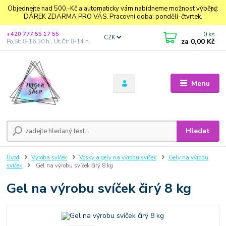
Objednejte nad 500,-Kč a automaticky vám nabídneme možnost výběru:
DÁREK ZDARMA PRO VÁS. Pracovní doba: pondělí-čtvrtek.
0
ks
+420 777 55 17 55
CZK
za
0,00 Kč
Po,St: 8-16.30 h., Út,Čt: 8-14 h.
Menu
Hledat
Úvod
Výroba svíček
Vosky a gely na výrobu svíček
Gely na výrobu
svíček
Gel na výrobu svíček čirý 8 kg
Gel na výrobu svíček čirý 8 kg