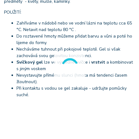
předměty - květy, mušle, kamínky.
POUŽITÍ:
Zahříváme v nádobě nebo ve vodní lázni na teplotu cca 65
°C. Netavit nad teplotu 80 °C .
Do roztavené hmoty můžeme přidat barvu a vůni a poté ho
lijeme do formy.
Necháváme tuhnout při pokojové teplotě. Gel si však
zachovává svou gelovitou konzistenci.
Svíčkový gel
lze ve výsledné svíčce i
vrstvit
a kombinovat
s jiným voskem
Nevystavujte přímému slunci (hmota má tendenci časem
žloutnout).
Při kontaktu s vodou se gel zakaluje - udržujte pomůcky
suché.