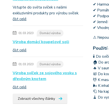
✔ Harmon
Vstupte do světa svíček s našimi
✔ Pomáhá
exkluzivními produkty pro výrobu svíček.
✔ Podporu
číst celé
✔ Jemně 
✔ Vhodný
01.03.2023
Domácí výroba
⚠ Nepouž
Výroba domácí koupelové soli
Použití
číst celé
🕯 Do sví
🏠 Do ar
01.03.2023
Domácí výroba
🔥 V sau
Výroba svíček ze sojového vosku s
🛀 Do kou
dřevěným knotem
💆 K masá
🌬 K inha
číst celé
🧻 Na kap
🧹 Do vys
Zobrazit všechny články