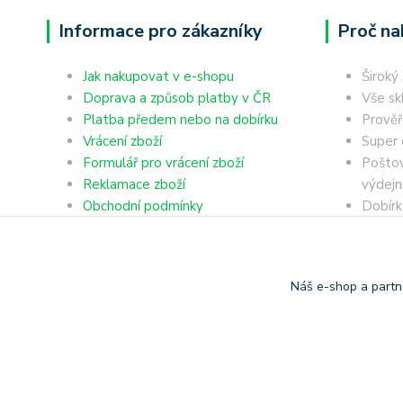
Informace pro zákazníky
Proč na
Jak nakupovat v e-shopu
Široký
Doprava a způsob platby v ČR
Vše sk
Platba předem nebo na dobírku
Prověř
Vrácení zboží
Super 
Formulář pro vrácení zboží
Poštov
Reklamace zboží
výdejn
Obchodní podmínky
Dobírk
Ochrana osobních údajů
Platba
Náš e-shop a partn
Copyright © 2006-2025 TrigonShop.cz - bez souhlasu nelze p