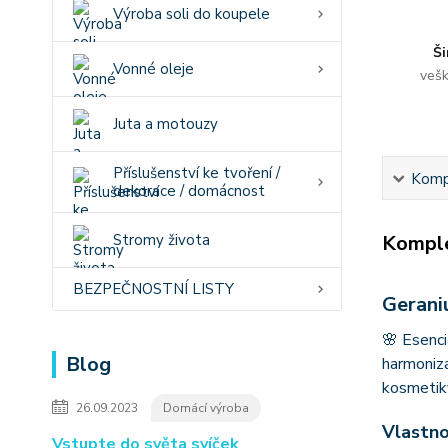
Výroba soli do koupele
Ši
Vonné oleje
vešk
Juta a motouzy
Příslušenství ke tvoření /
Kompl
dekorace / domácnost
Stromy života
Komple
BEZPEČNOSTNÍ LISTY
Gerani
🌸 Esenci
Blog
harmoniza
kosmetik
26.09.2023
Domácí výroba
Vlastno
Vstupte do světa svíček