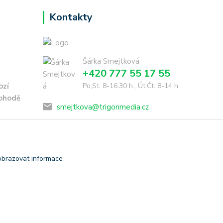
Kontakty
Šárka Smejtková
+420 777 55 17 55
ozí
Po,St: 8-16.30 h., Út,Čt: 8-14 h.
dohodě
smejtkova@trigonmedia.cz
obrazovat informace
Vytvořeno na
Eshop-rychle.cz