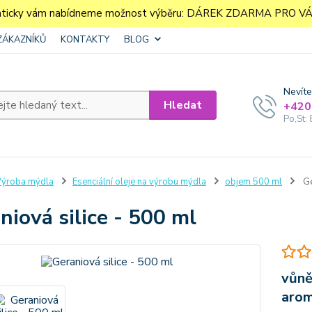
aticky vám nabídneme možnost výběru: DÁREK ZDARMA PRO VÁS. 
ZÁKAZNÍKŮ
KONTAKTY
BLOG
Nevíte
Hledat
+420
Po,St: 
ýroba mýdla
Esenciální oleje na výrobu mýdla
objem 500 ml
Ge
niová silice - 500 ml
vůně
aro