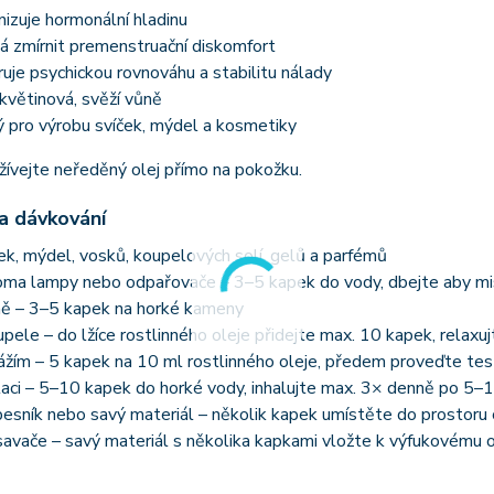
izuje hormonální hladinu
 zmírnit premenstruační diskomfort
je psychickou rovnováhu a stabilitu nálady
květinová, svěží vůně
 pro výrobu svíček, mýdel a kosmetiky
ívejte neředěný olej přímo na pokožku.
 a dávkování
ček, mýdel, vosků, koupelových solí, gelů a parfémů
oma lampy nebo odpařovače – 3–5 kapek do vody, dbejte aby mi
ně – 3–5 kapek na horké kameny
pele – do lžíce rostlinného oleje přidejte max. 10 kapek, relaxu
žím – 5 kapek na 10 ml rostlinného oleje, předem proveďte test 
laci – 5–10 kapek do horké vody, inhalujte max. 3× denně po 5–
esník nebo savý materiál – několik kapek umístěte do prostoru 
avače – savý materiál s několika kapkami vložte k výfukovému 