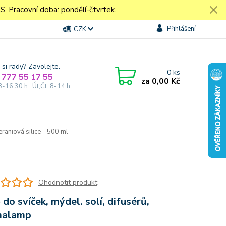
Pracovní doba: pondělí-čtvrtek.
Přihlášení
CZK
 si rady? Zavolejte.
0
ks
 777 55 17 55
za
0,00 Kč
8-16.30 h., Út,Čt: 8-14 h.
raniová silice - 500 ml
Ohodnotit produkt
 do svíček, mýdel. solí, difusérů,
malamp