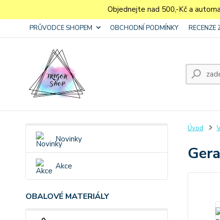
Objednejte nad 500,-Kč a autom
PRŮVODCE SHOPEM
OBCHODNÍ PODMÍNKY
RECENZE 
Úvod
V
Novinky
Gera
Akce
OBALOVÉ MATERIÁLY