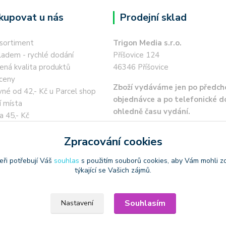
kupovat u nás
Prodejní sklad
 sortiment
Trigon Media s.r.o.
ladem - rychlé dodání
Příšovice 124
ená kvalita produktů
46346 Příšovice
ceny
Zboží vydáváme jen po předch
né od 42,- Kč u Parcel shop
objednávce a po telefonické 
í místa
ohledně času vydání.
a 45,- Kč
 kartou / převodem zdarma
Zpracování cookies
eři potřebují Váš
souhlas
s použitím souborů cookies, aby Vám mohli z
týkající se Vašich zájmů.
oužívat produktové obrázky
Souhlasím
Nastavení