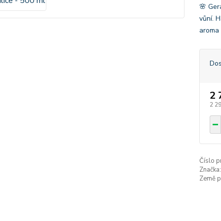
🌸 Ger
vůní. 
aroma 
Dos
2 
2 2
Číslo p
Značka:
Země p