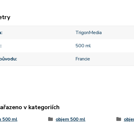
etry
a
TrigonMedia
m
500 ml
původu
Francie
zařazeno v kategoriích
m 500 ml
objem 500 ml
obje