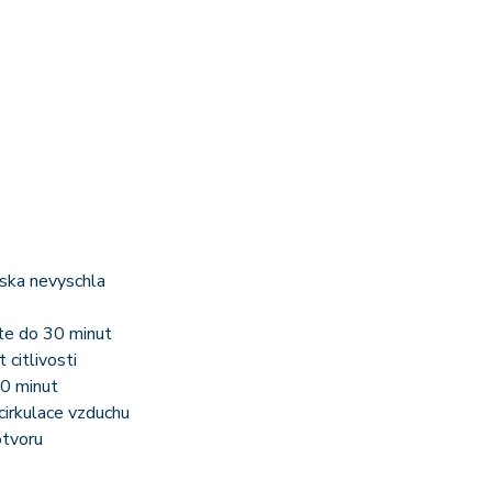
ska nevyschla
jte do 30 minut
citlivosti
10 minut
cirkulace vzduchu
otvoru