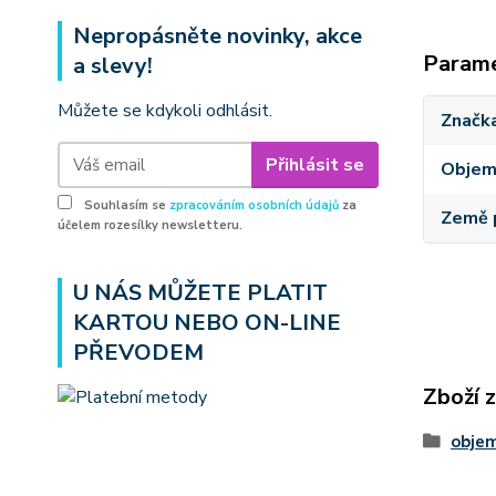
Nepropásněte novinky, akce
Param
a slevy!
Můžete se kdykoli odhlásit.
Značk
Přihlásit se
Obje
Souhlasím se
zpracováním osobních údajů
za
Země 
účelem rozesílky newsletteru.
U NÁS MŮŽETE PLATIT
KARTOU NEBO ON-LINE
PŘEVODEM
Zboží 
obje