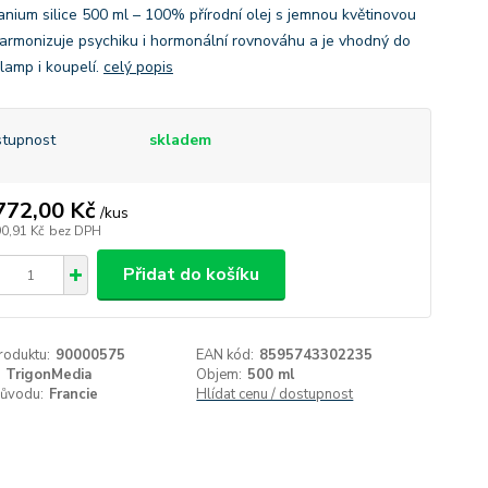
anium silice 500 ml – 100% přírodní olej s jemnou květinovou
Harmonizuje psychiku i hormonální rovnováhu a je vhodný do
lamp i koupelí.
celý popis
tupnost
skladem
772,00 Kč
/
kus
90,91 Kč
bez DPH
Přidat do košíku
roduktu:
90000575
EAN kód:
8595743302235
TrigonMedia
Objem:
500 ml
ůvodu:
Francie
Hlídat cenu / dostupnost