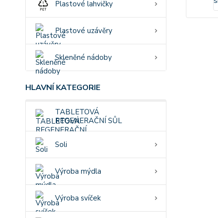
Plastové lahvičky
Plastové uzávěry
Skleněné nádoby
HLAVNÍ KATEGORIE
TABLETOVÁ
REGENERAČNÍ SŮL
Soli
Výroba mýdla
Výroba svíček