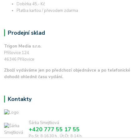
Dobírka 45,- Kč
Platba kartou / převodem zdarma
Prodejní sklad
Trigon Media s.r.o.
Příšovice 124
46346 Příšovice
Zboží vydáváme jen po předchozí objednávce a po telefonické
dohodě ohledně času vydání.
Kontakty
Šárka Smejtková
+420 777 55 17 55
Po,St: 8-16.30 h., Út,Čt: 8-14 h.