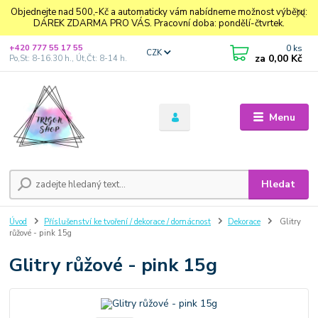
Objednejte nad 500,-Kč a automaticky vám nabídneme možnost výběru:
DÁREK ZDARMA PRO VÁS. Pracovní doba: pondělí-čtvrtek.
0
ks
+420 777 55 17 55
CZK
za
0,00 Kč
Po,St: 8-16.30 h., Út,Čt: 8-14 h.
Menu
Hledat
Úvod
Příslušenství ke tvoření / dekorace / domácnost
Dekorace
Glitry
růžové - pink 15g
Glitry růžové - pink 15g