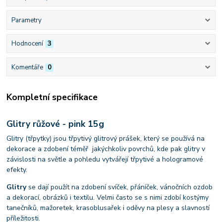
Parametry
Hodnocení
3
Komentáře
0
Kompletní specifikace
Glitry růžové - pink 15g
Glitry (třpytky) jsou třpytivý glitrový prášek, který se používá na
dekorace a zdobení téměř jakýchkoliv povrchů, kde pak glitry v
závislosti na světle a pohledu vytvářejí třpytivé a hologramové
efekty.
Glitry
se dají použít na zdobení svíček, přáníček, vánočních ozdob
a dekorací, obrázků i textilu. Velmi často se s nimi zdobí kostýmy
tanečníků, mažoretek, krasoblusařek i oděvy na plesy a slavností
příležitosti.