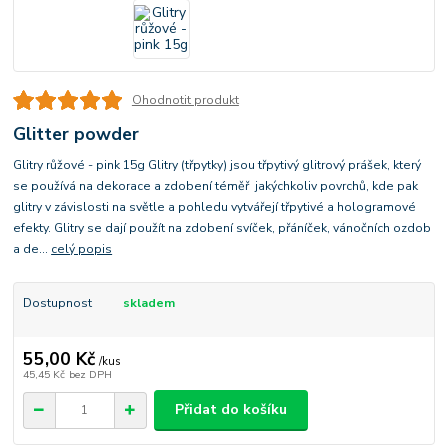
Ohodnotit produkt
Glitter powder
Glitry růžové - pink 15g Glitry (třpytky) jsou třpytivý glitrový prášek, který
se používá na dekorace a zdobení téměř jakýchkoliv povrchů, kde pak
glitry v závislosti na světle a pohledu vytvářejí třpytivé a hologramové
efekty. Glitry se dají použít na zdobení svíček, přáníček, vánočních ozdob
a de...
celý popis
Dostupnost
skladem
55,00 Kč
/
kus
45,45 Kč
bez DPH
Přidat do košíku