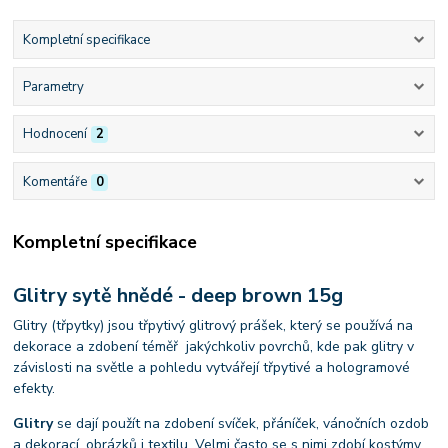
Kompletní specifikace
Parametry
Hodnocení
2
Komentáře
0
Kompletní specifikace
Glitry sytě hnědé - deep brown 15g
Glitry (třpytky) jsou třpytivý glitrový prášek, který se používá na
dekorace a zdobení téměř jakýchkoliv povrchů, kde pak glitry v
závislosti na světle a pohledu vytvářejí třpytivé a hologramové
efekty.
Glitry
se dají použít na zdobení svíček, přáníček, vánočních ozdob
a dekorací, obrázků i textilu. Velmi často se s nimi zdobí kostýmy