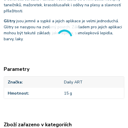
tanečníků, mažoretek, krasoblusařek i oděvy na plesy a slavností
příležitosti.
Glitry
jsou jemné a sypké a jejich aplikace je velmi jednoduchá.
Glitry se nasypou na zvolený povrch. Základem pro jejich aplikaci
mohou být tekuté základy jako lepidla, samolepková lepidla,
barvy, laky.
Parametry
Značka
Daily ART
Hmotnost
15 g
Zboží zařazeno v kategoriích