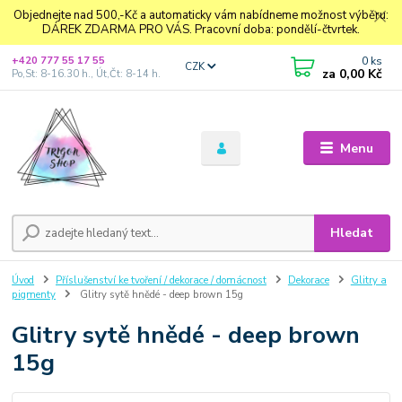
Objednejte nad 500,-Kč a automaticky vám nabídneme možnost výběru:
DÁREK ZDARMA PRO VÁS. Pracovní doba: pondělí-čtvrtek.
0
ks
+420 777 55 17 55
CZK
za
0,00 Kč
Po,St: 8-16.30 h., Út,Čt: 8-14 h.
Menu
Hledat
Úvod
Příslušenství ke tvoření / dekorace / domácnost
Dekorace
Glitry a
pigmenty
Glitry sytě hnědé - deep brown 15g
Glitry sytě hnědé - deep brown
15g