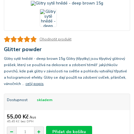
Ohodnotit produkt
Glitter powder
Glitry sytě hnědé - deep brown 15g Glitry (třpytky) jsou třpytivý glitrový
prášek, který se používá na dekorace a zdobení téměř jakýchkoliv
povrchů, kde pak glitry v závislosti na světle a pohledu vytvářejí třpytivé
a hologramové efekty. Glitry se dají použít na zdobení svíček, přáníček,
vánočních ...
celý popis
Dostupnost
skladem
55,00 Kč
/
kus
45,45 Kč
bez DPH
Přidat do košíku