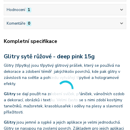
Hodnocení
1
Komentáře
0
Kompletní specifikace
Glitry sytě růžové - deep pink 15g
Glitry (třpytky) jsou třpytivý glitrový prášek, který se používá na
dekorace a zdobení téměř jakýchkoliv povrchů, kde pak glitry v
závislosti na světle a pohledu vytvářejí třpytivé a hologramové
efekty.
Glitry
se dají použít na zdobení svíček, přáníček, vánočních ozdob
a dekorací, obrázků i textilu. Velmi často se s nimi zdobí kostýmy
tanečníků, mažoretek, krasoblusařek i oděvy na plesy a slavností
příležitosti.
Glitry
jsou jemné a sypké a jejich aplikace je velmi jednoduchá.
Glitry se nasypou na zvolený povrch. Základem pro jejich aplikaci