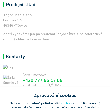
Prodejní sklad
Trigon Media s.r.o.
Příšovice 124
46346 Příšovice
Zboží vydáváme jen po předchozí objednávce a po telefonické
dohodě ohledně času vydání.
Kontakty
Šárka Smejtková
+420 777 55 17 55
Po,St: 8-16.30 h., Út,Čt: 8-14 h.
Zpracování cookies
smejtkova@trigonmedia.cz
Náš e-shop a partneři potřebují Váš
souhlas
s použitím souborů
cookies, aby Vám mohli zobrazovat informace týkající se Vašich