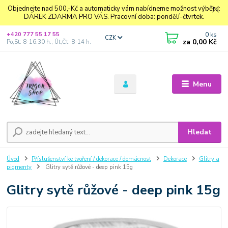
Objednejte nad 500,-Kč a automaticky vám nabídneme možnost výběru:
DÁREK ZDARMA PRO VÁS. Pracovní doba: pondělí-čtvrtek.
0
ks
+420 777 55 17 55
CZK
za
0,00 Kč
Po,St: 8-16.30 h., Út,Čt: 8-14 h.
Menu
Hledat
Úvod
Příslušenství ke tvoření / dekorace / domácnost
Dekorace
Glitry a
pigmenty
Glitry sytě růžové - deep pink 15g
Glitry sytě růžové - deep pink 15g