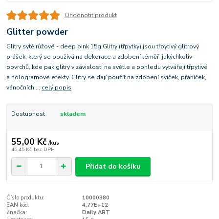
Ohodnotit produkt
Glitter powder
Glitry sytě růžové - deep pink 15g Glitry (třpytky) jsou třpytivý glitrový
prášek, který se používá na dekorace a zdobení téměř jakýchkoliv
povrchů, kde pak glitry v závislosti na světle a pohledu vytvářejí třpytivé
a hologramové efekty. Glitry se dají použít na zdobení svíček, přáníček,
vánočních ...
celý popis
Dostupnost
skladem
55,00 Kč
/
kus
45,45 Kč
bez DPH
Přidat do košíku
Číslo produktu:
10000380
EAN kód:
4,77E+12
Značka:
Daily ART