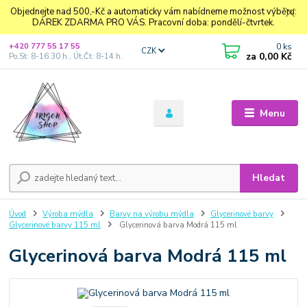
Objednejte nad 500,-Kč a automaticky vám nabídneme možnost výběru:
DÁREK ZDARMA PRO VÁS. Pracovní doba: pondělí-čtvrtek.
0
ks
+420 777 55 17 55
CZK
za
0,00 Kč
Po,St: 8-16.30 h., Út,Čt: 8-14 h.
Menu
Hledat
Úvod
Výroba mýdla
Barvy na výrobu mýdla
Glycerinové barvy
Glycerinové barvy 115 ml
Glycerinová barva Modrá 115 ml
Glycerinová barva Modrá 115 ml