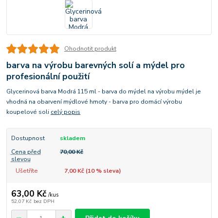
Ohodnotit produkt
barva na výrobu barevných solí a mýdel pro
profesionální použití
Glycerinová barva Modrá 115 ml - barva do mýdel na výrobu mýdel je
vhodná na obarvení mýdlové hmoty - barva pro domácí výrobu
koupelové soli
celý popis
Dostupnost
skladem
Cena před
70,00 Kč
slevou
Ušetříte
7,00 Kč (
10
% sleva)
63,00 Kč
/
kus
52,07 Kč
bez DPH