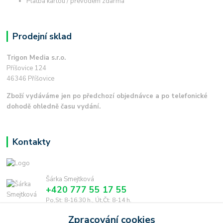
Platba kartou / převodem zdarma
Prodejní sklad
Trigon Media s.r.o.
Příšovice 124
46346 Příšovice
Zboží vydáváme jen po předchozí objednávce a po telefonické
dohodě ohledně času vydání.
Kontakty
Šárka Smejtková
+420 777 55 17 55
Po,St: 8-16.30 h., Út,Čt: 8-14 h.
Zpracování cookies
smejtkova@trigonmedia.cz