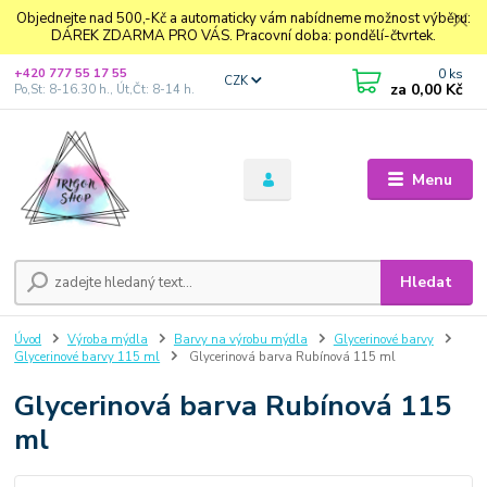
Objednejte nad 500,-Kč a automaticky vám nabídneme možnost výběru:
DÁREK ZDARMA PRO VÁS. Pracovní doba: pondělí-čtvrtek.
0
ks
+420 777 55 17 55
CZK
za
0,00 Kč
Po,St: 8-16.30 h., Út,Čt: 8-14 h.
Menu
Hledat
Úvod
Výroba mýdla
Barvy na výrobu mýdla
Glycerinové barvy
Glycerinové barvy 115 ml
Glycerinová barva Rubínová 115 ml
Glycerinová barva Rubínová 115
ml