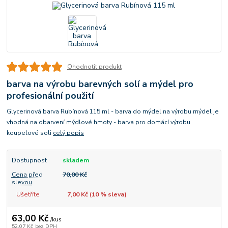
Ohodnotit produkt
barva na výrobu barevných solí a mýdel pro
profesionální použití
Glycerinová barva Rubínová 115 ml - barva do mýdel na výrobu mýdel je
vhodná na obarvení mýdlové hmoty - barva pro domácí výrobu
koupelové soli
celý popis
Dostupnost
skladem
Cena před
70,00 Kč
slevou
Ušetříte
7,00 Kč (
10
% sleva)
63,00 Kč
/
kus
52,07 Kč
bez DPH