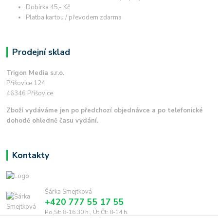
Dobírka 45,- Kč
Platba kartou / převodem zdarma
Prodejní sklad
Trigon Media s.r.o.
Příšovice 124
46346 Příšovice
Zboží vydáváme jen po předchozí objednávce a po telefonické
dohodě ohledně času vydání.
Kontakty
Šárka Smejtková
+420 777 55 17 55
Po,St: 8-16.30 h., Út,Čt: 8-14 h.