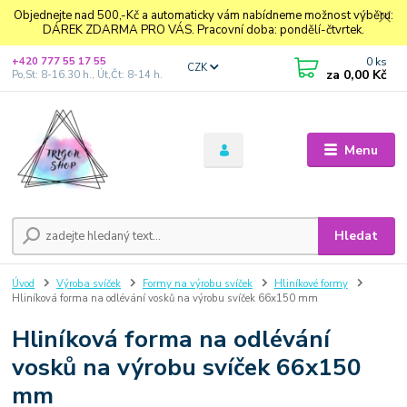
Objednejte nad 500,-Kč a automaticky vám nabídneme možnost výběru:
DÁREK ZDARMA PRO VÁS. Pracovní doba: pondělí-čtvrtek.
0
ks
+420 777 55 17 55
CZK
za
0,00 Kč
Po,St: 8-16.30 h., Út,Čt: 8-14 h.
Menu
Hledat
Úvod
Výroba svíček
Formy na výrobu svíček
Hliníkové formy
Hliníková forma na odlévání vosků na výrobu svíček 66x150 mm
Hliníková forma na odlévání
vosků na výrobu svíček 66x150
mm