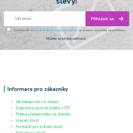
slevy!
Přihlásit se
Souhlasím se
zpracováním osobních údajů
za účelem rozesílky newsletteru.
Můžete se kdykoli odhlásit.
Informace pro zákazníky
Jak nakupovat v e-shopu
Doprava a způsob platby v ČR
Platba předem nebo na dobírku
Vrácení zboží
Formulář pro vrácení zboží
Reklamace zboží