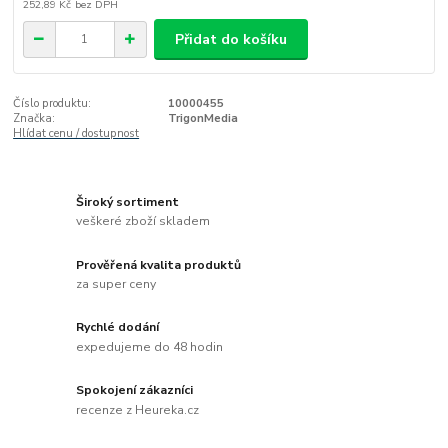
252,89 Kč
bez DPH
Přidat do košíku
Číslo produktu:
10000455
Značka:
TrigonMedia
Hlídat cenu / dostupnost
Široký sortiment
veškeré zboží skladem
Prověřená kvalita produktů
za super ceny
Rychlé dodání
expedujeme do 48 hodin
Spokojení zákazníci
recenze z Heureka.cz