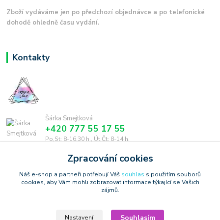
Zboží vydáváme jen po předchozí objednávce a po telefonické
dohodě ohledně času vydání.
Kontakty
Šárka Smejtková
+420 777 55 17 55
Po,St: 8-16.30 h., Út,Čt: 8-14 h.
Zpracování cookies
smejtkova@trigonmedia.cz
Náš e-shop a partneři potřebují Váš
souhlas
s použitím souborů
cookies, aby Vám mohli zobrazovat informace týkající se Vašich
zájmů.
Souhlasím
Nastavení