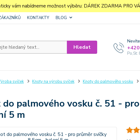
aticky vám nabídneme možnost výběru: DÁREK ZDARMA PRO VÁS. 
ZÁKAZNÍKŮ
KONTAKTY
BLOG
Nevíte
Hledat
+420
Po,St: 
ýroba svíček
Knoty na výrobu svíček
Knoty do palmového vosku
 do palmového vosku č. 51 - pro
ní 5 m