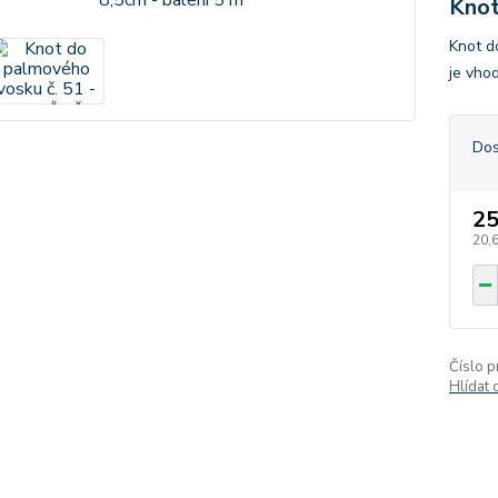
Knot
Knot d
je vho
Dos
25
20,
Číslo p
Hlídat 