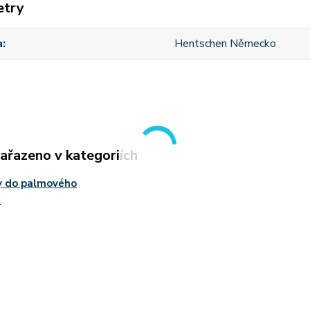
etry
a
Hentschen Německo
zařazeno v kategoriích
y do palmového
u