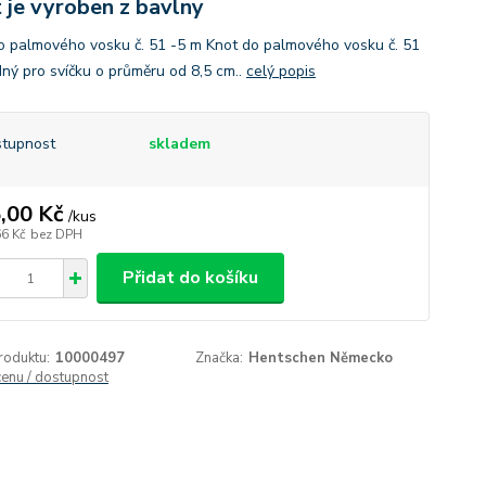
 je vyroben z bavlny
o palmového vosku č. 51 -5 m Knot do palmového vosku č. 51
dný pro svíčku o průměru od 8,5 cm..
celý popis
tupnost
skladem
,00 Kč
/
kus
66 Kč
bez DPH
Přidat do košíku
roduktu:
10000497
Značka:
Hentschen Německo
cenu / dostupnost