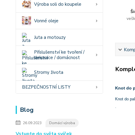
Výroba soli do koupele
Ši
vešk
Vonné oleje
Juta a motouzy
Kompl
Příslušenství ke tvoření /
dekorace / domácnost
Komple
Stromy života
BEZPEČNOSTNÍ LISTY
Knot do 
Knot do pa
.
Blog
26.09.2023
Domácí výroba
Vstupte do světa svíček