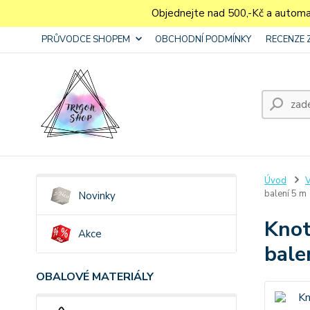
Objednejte nad 500,-Kč a autom
PRŮVODCE SHOPEM
OBCHODNÍ PODMÍNKY
RECENZE 
Úvod
V
balení 5 m
Novinky
Knot
Akce
bale
OBALOVÉ MATERIÁLY