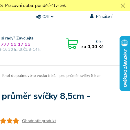
Pracovní doba: pondělí-čtvrtek.
Přihlášení
CZK
 si rady? Zavolejte.
0
ks
 777 55 17 55
za
0,00 Kč
8-16.30 h., Út,Čt: 8-14 h.
Knot do palmového vosku č. 51 - pro průměr svíčky 8,5cm -
 průměr svíčky 8,5cm -
Ohodnotit produkt