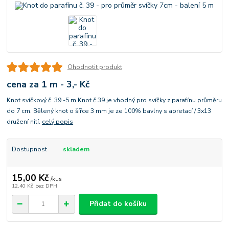
Ohodnotit produkt
cena za 1 m - 3,- Kč
Knot svíčkový č. 39 -5 m Knot č.39 je vhodný pro svíčky z parafínu průměru
do 7 cm. Bělený knot o šířce 3 mm je ze 100% bavlny s apretací / 3x13
družení nití.
celý popis
Dostupnost
skladem
15,00 Kč
/
kus
12,40 Kč
bez DPH
Přidat do košíku