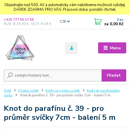
Objednejte nad 500,-Kč a automaticky vám nabídneme možnost výběru:
DÁREK ZDARMA PRO VÁS. Pracovní doba: pondělí-čtvrtek.
0
ks
+420 777 55 17 55
CZK
za
0,00 Kč
Po,St: 8-16.30 h., Út,Čt: 8-14 h.
Menu
Hledat
Úvod
Výroba svíček
Knoty na výrobu svíček
Knoty do parafínového
vosku
Knot do parafínu č. 39 - pro průměr svíčky 7cm - balení 5 m
Knot do parafínu č. 39 - pro
průměr svíčky 7cm - balení 5 m