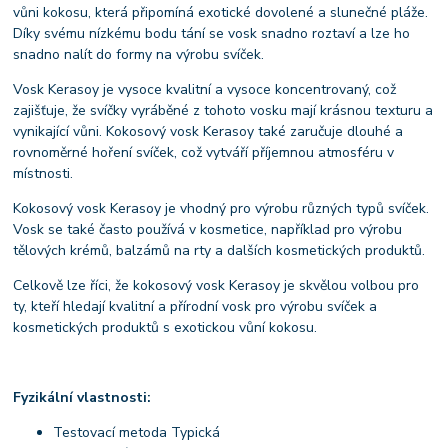
vůni kokosu, která připomíná exotické dovolené a slunečné pláže.
Díky svému nízkému bodu tání se vosk snadno roztaví a lze ho
snadno nalít do formy na výrobu svíček.
Vosk Kerasoy je vysoce kvalitní a vysoce koncentrovaný, což
zajišťuje, že svíčky vyráběné z tohoto vosku mají krásnou texturu a
vynikající vůni. Kokosový vosk Kerasoy také zaručuje dlouhé a
rovnoměrné hoření svíček, což vytváří příjemnou atmosféru v
místnosti.
Kokosový vosk Kerasoy je vhodný pro výrobu různých typů svíček.
Vosk se také často používá v kosmetice, například pro výrobu
tělových krémů, balzámů na rty a dalších kosmetických produktů.
Celkově lze říci, že kokosový vosk Kerasoy je skvělou volbou pro
ty, kteří hledají kvalitní a přírodní vosk pro výrobu svíček a
kosmetických produktů s exotickou vůní kokosu.
Fyzikální vlastnosti:
Testovací metoda Typická