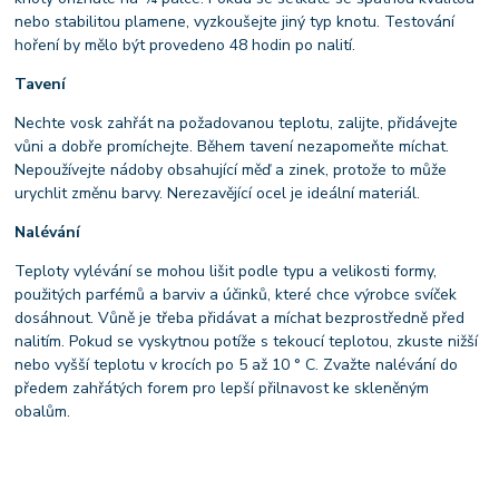
nebo stabilitou plamene, vyzkoušejte jiný typ knotu. Testování
hoření by mělo být provedeno 48 hodin po nalití.
Tavení
Nechte vosk zahřát na požadovanou teplotu, zalijte, přidávejte
vůni a dobře promíchejte. Během tavení nezapomeňte míchat.
Nepoužívejte nádoby obsahující měď a zinek, protože to může
urychlit změnu barvy. Nerezavějící ocel je ideální materiál.
Nalévání
Teploty vylévání se mohou lišit podle typu a velikosti formy,
použitých parfémů a barviv a účinků, které chce výrobce svíček
dosáhnout. Vůně je třeba přidávat a míchat bezprostředně před
nalitím. Pokud se vyskytnou potíže s tekoucí teplotou, zkuste nižší
nebo vyšší teplotu v krocích po 5 až 10 ° C. Zvažte nalévání do
předem zahřátých forem pro lepší přilnavost ke skleněným
obalům.