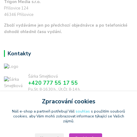
Trigon Media s.r.o.
Příšovice 124
46346 Příšovice
Zboží vydáváme jen po předchozí objednávce a po telefonické
dohodě ohledně času vydání.
Kontakty
Šárka Smejtková
+420 777 55 17 55
Po,St: 8-16.30 h., Út,Čt: 8-14 h.
Zpracování cookies
smejtkova@trigonmedia.cz
Náš e-shop a partneři potřebují Váš
souhlas
s použitím souborů
cookies, aby Vám mohli zobrazovat informace týkající se Vašich
zájmů.