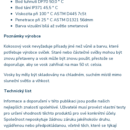
Bod tuhnutí DP70 50,0 ° C
Bod tání IP371 45,5 ° C
Viskozita při 100 ° C ASTM D445 7cSt
Penetrace při 25 ° C ASTM D1321 56dmm
Barva vizuální bílá až světle smetanová
Poznámky výrobce
Kokosový vosk nevyžaduje přísady jiné než vůně a barvu, které
potřebuje výrobce svíček. Staré nebo částečné svíčky mohou být
znovu přetaveny a vosk může být znovu použit, přestože se
doporučuje, aby se vosk zahříval na max 50 st. celsia.
Vosky by měly být skladovány na chladném, suchém místě mimo
sluneční světlo a vlhkost.
Technický list
Informace a doporučení v této publikaci jsou podle našich
nejlepších znalostí spolehlivé. Uživatelé musí provést vlastní testy
pro určení vhodnosti těchto produktů pro své konkrétní účely.
Společnost neposkytuje žádnou záruku jakéhokoliv druhu,
vyjádřenou nebo předpokládanou, včetně těch, které se týkají