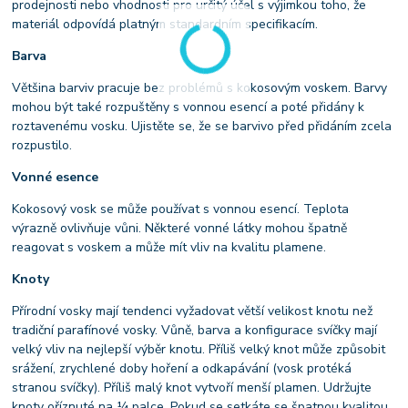
prodejnosti nebo vhodnosti pro určitý účel s výjimkou toho, že
materiál odpovídá platným standardním specifikacím.
Barva
Většina barviv pracuje bez problémů s kokosovým voskem. Barvy
mohou být také rozpuštěny s vonnou esencí a poté přidány k
roztavenému vosku. Ujistěte se, že se barvivo před přidáním zcela
rozpustilo.
Vonné esence
Kokosový vosk se může používat s vonnou esencí. Teplota
výrazně ovlivňuje vůni. Některé vonné látky mohou špatně
reagovat s voskem a může mít vliv na kvalitu plamene.
Knoty
Přírodní vosky mají tendenci vyžadovat větší velikost knotu než
tradiční parafínové vosky. Vůně, barva a konfigurace svíčky mají
velký vliv na nejlepší výběr knotu. Příliš velký knot může způsobit
srážení, zrychlené doby hoření a odkapávání (vosk protéká
stranou svíčky). Příliš malý knot vytvoří menší plamen. Udržujte
knoty oříznuté na ¼ palce. Pokud se setkáte se špatnou kvalitou