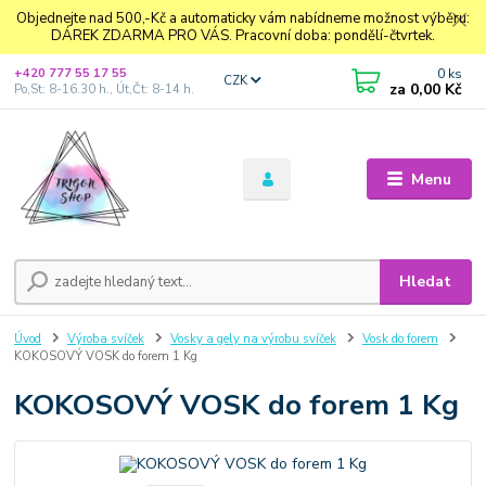
Objednejte nad 500,-Kč a automaticky vám nabídneme možnost výběru:
DÁREK ZDARMA PRO VÁS. Pracovní doba: pondělí-čtvrtek.
0
ks
+420 777 55 17 55
CZK
za
0,00 Kč
Po,St: 8-16.30 h., Út,Čt: 8-14 h.
Menu
Hledat
Úvod
Výroba svíček
Vosky a gely na výrobu svíček
Vosk do forem
KOKOSOVÝ VOSK do forem 1 Kg
KOKOSOVÝ VOSK do forem 1 Kg