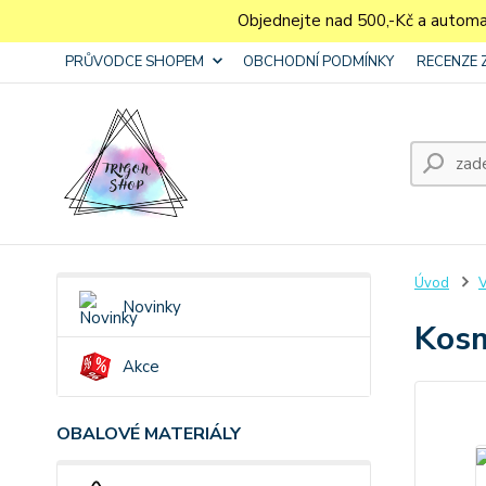
Objednejte nad 500,-Kč a autom
PRŮVODCE SHOPEM
OBCHODNÍ PODMÍNKY
RECENZE 
Úvod
V
Novinky
Kosm
Akce
OBALOVÉ MATERIÁLY