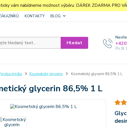
aticky vám nabídneme možnost výběru: DÁREK ZDARMA PRO VÁS. 
ZÁKAZNÍKŮ
KONTAKTY
BLOG
Nevíte
Hledat
+420
Po,St: 
ýroba mýdla
Kosmetický glycerin
Kosmetický glycerin 86,5% 1 L
etický glycerin 86,5% 1 L
Glyc
desi