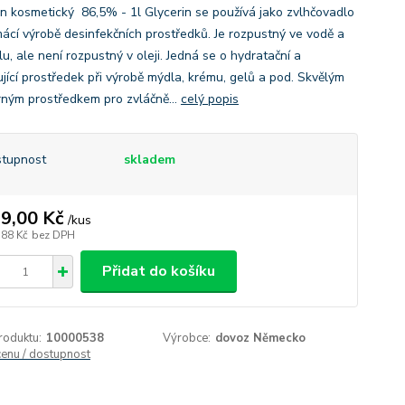
in kosmetický 86,5% - 1l Glycerin se používá jako zvlhčovadlo
mácí výrobě desinfekčních prostředků. Je rozpustný ve vodě a
u, ale není rozpustný v oleji. Jedná se o hydratační a
ující prostředek při výrobě mýdla, krému, gelů a pod. Skvělým
ným prostředkem pro zvláčně...
celý popis
tupnost
skladem
9,00 Kč
/
kus
,88 Kč
bez DPH
Přidat do košíku
roduktu:
10000538
Výrobce:
dovoz Německo
cenu / dostupnost