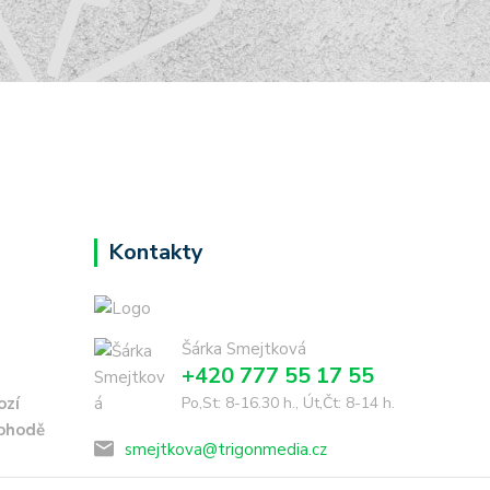
Kontakty
Šárka Smejtková
+420 777 55 17 55
ozí
Po,St: 8-16.30 h., Út,Čt: 8-14 h.
dohodě
smejtkova@trigonmedia.cz