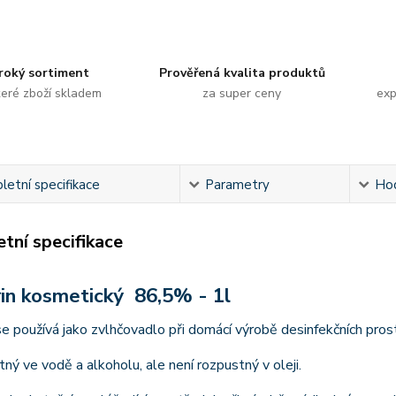
roký sortiment
Prověřená kvalita produktů
eré zboží skladem
za super ceny
exp
etní specifikace
Parametry
Ho
tní specifikace
in kosmetický 86,5% - 1l
se používá jako zvlhčovadlo při domácí výrobě desinfekčních pros
tný ve vodě a alkoholu, ale není rozpustný v oleji.