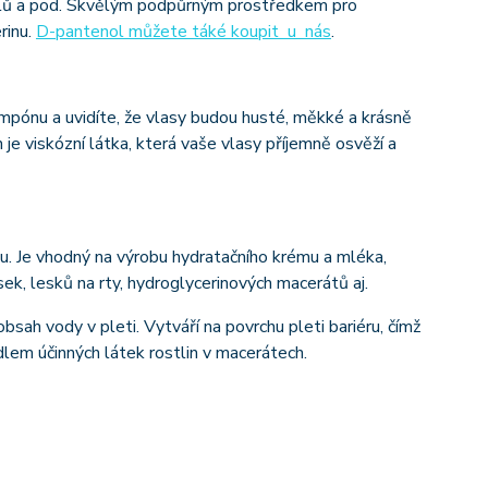
 gelů a pod. Skvělým podpůrným prostředkem pro
rinu.
D-pantenol můžete táké koupit u nás
.
ampónu a uvidíte, že vlasy budou husté, měkké a krásně
 je viskózní látka, která vaše vlasy příjemně osvěží a
ou. Je vhodný na výrobu hydratačního krému a mléka,
ek, lesků na rty, hydroglycerinových macerátů aj.
 obsah vody v pleti. Vytváří na povrchu pleti bariéru, čímž
dlem účinných látek rostlin v macerátech.