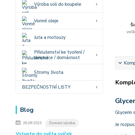
Výroba soli do koupele
Vonné oleje
Ši
vešk
Juta a motouzy
Příslušenství ke tvoření /
dekorace / domácnost
Kompl
Stromy života
Komple
BEZPEČNOSTNÍ LISTY
Glycer
Blog
Glycerin 
26.09.2023
Domácí výroba
Je rozpus
Vstupte do světa svíček