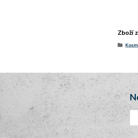
Zboží 
Kosme
N