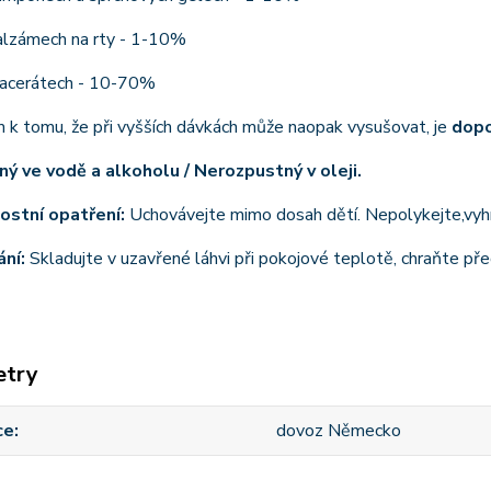
alzámech na rty - 1-10%
acerátech - 10-70%
 k tomu, že při vyšších dávkách může naopak vysušovat, je
dopo
ý ve vodě a alkoholu / Nerozpustný v oleji.
stní opatření:
Uchovávejte mimo dosah dětí. Nepolykejte,vyhn
ní:
Skladujte v uzavřené láhvi při pokojové teplotě, chraňte pře
etry
ce
dovoz Německo