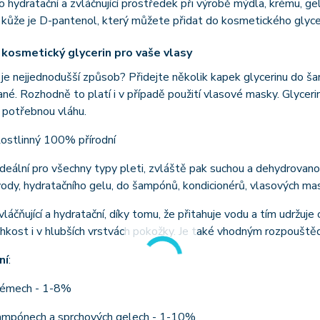
o hydratační a zvláčnující prostředek při výrobě mýdla, krému,
 kůže je D-pantenol, který můžete přidat do kosmetického glyce
 kosmetický glycerin pro vaše vlasy
ý je nejjednodušší způsob? Přidejte několik kapek glycerinu do š
né. Rozhodně to platí i v případě použití vlasové masky. Glycerin
i potřebnou vláhu.
ostlinný 100% přírodní
ideální pro všechny typy pleti, zvláště pak suchou a dehydrovan
ody, hydratačního gelu, do šampónů, kondicionérů, vlasových mas
zvláčňující a hydratační, díky tomu, že přitahuje vodu a tím udržuje
lhkost i v hlubších vrstvách pokožky. Je také vhodným rozpouště
ní
:
rémech - 1-8%
ampónech a sprchových gelech - 1-10%