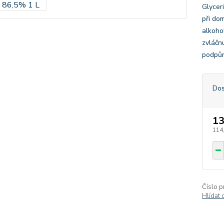
Glycer
při do
alkohol
zvláčn
podpůr
Dos
13
114
Číslo p
Hlídat 