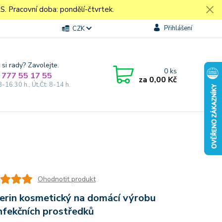
Pracovní doba: pondělí-čtvrtek.
Přihlášení
CZK
 si rady? Zavolejte.
0
ks
 777 55 17 55
za
0,00 Kč
8-16.30 h., Út,Čt: 8-14 h.
Ohodnotit produkt
erin kosmetický na domácí výrobu
nfekčních prostředků