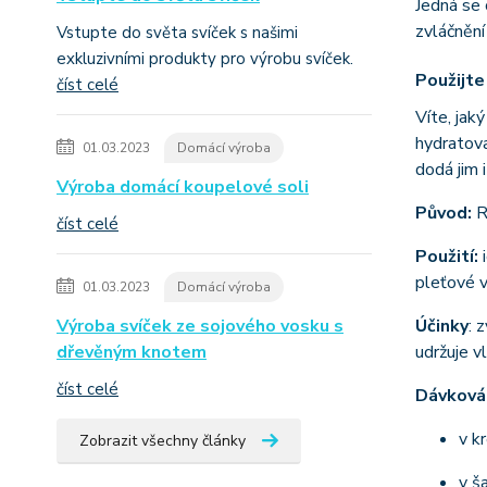
Jedná se 
zvláčnění
Vstupte do světa svíček s našimi
exkluzivními produkty pro výrobu svíček.
Použijte
číst celé
Víte, jak
hydratova
01.03.2023
Domácí výroba
dodá jim 
Výroba domácí koupelové soli
Původ:
R
číst celé
Použití:
pleťové v
01.03.2023
Domácí výroba
Výroba svíček ze sojového vosku s
Účinky
: 
dřevěným knotem
udržuje v
číst celé
Dávková
v k
Zobrazit všechny články
v š