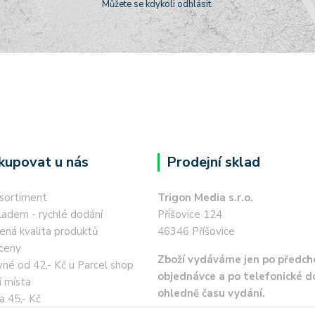
Můžete se kdykoli odhlásit.
kupovat u nás
Prodejní sklad
 sortiment
Trigon Media s.r.o.
ladem - rychlé dodání
Příšovice 124
ená kvalita produktů
46346 Příšovice
ceny
Zboží vydáváme jen po předch
né od 42,- Kč u Parcel shop
objednávce a po telefonické 
í místa
ohledně času vydání.
a 45,- Kč