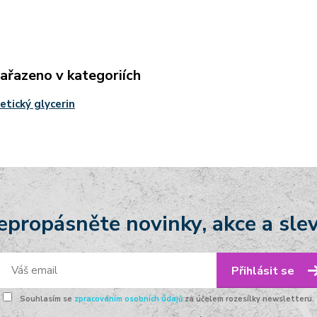
zařazeno v kategoriích
tický glycerin
epropásněte novinky, akce a slev
Přihlásit se
Souhlasím se
zpracováním osobních údajů
za účelem rozesílky newsletteru.