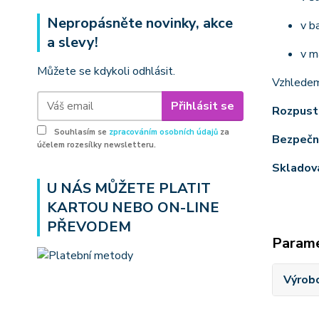
Nepropásněte novinky, akce
v b
a slevy!
v m
Můžete se kdykoli odhlásit.
Vzhledem
Přihlásit se
Rozpustn
Souhlasím se
zpracováním osobních údajů
za
Bezpečno
účelem rozesílky newsletteru.
Skladová
U NÁS MŮŽETE PLATIT
KARTOU NEBO ON-LINE
PŘEVODEM
Param
Výrob