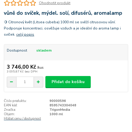
Ohodnotit produkt
vůně do svíček, mýdel. solí, difusérů, aromalamp
🍋 Citronový květ (Litsea cubeba) 1000 ml se svěží citrusovou vůní.
Podporuje koncentraci, osvěžuje vzduch a je ideální do aroma lamp i
svíček.
celý popis
Dostupnost
skladem
3 746,00 Kč
/
kus
3 095,87 Kč
bez DPH
Přidat do košíku
Číslo produktu:
90000596
EAN kód:
8595743304048
Značka:
TrigonMedia
Objem:
1000 ml
Hlídat cenu / dostupnost