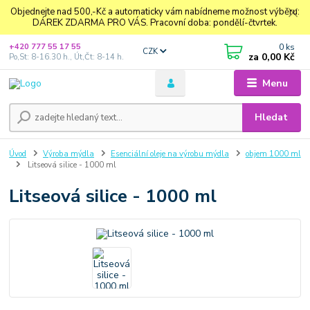
Objednejte nad 500,-Kč a automaticky vám nabídneme možnost výběru:
DÁREK ZDARMA PRO VÁS. Pracovní doba: pondělí-čtvrtek.
0
ks
+420 777 55 17 55
CZK
za
0,00 Kč
Po,St: 8-16.30 h., Út,Čt: 8-14 h.
Menu
Hledat
Úvod
Výroba mýdla
Esenciální oleje na výrobu mýdla
objem 1000 ml
Litseová silice - 1000 ml
Litseová silice - 1000 ml