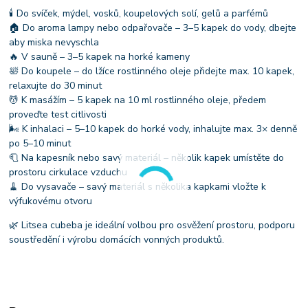
🕯 Do svíček, mýdel, vosků, koupelových solí, gelů a parfémů
🏠 Do aroma lampy nebo odpařovače – 3–5 kapek do vody, dbejte
aby miska nevyschla
🔥 V sauně – 3–5 kapek na horké kameny
🛀 Do koupele – do lžíce rostlinného oleje přidejte max. 10 kapek,
relaxujte do 30 minut
💆 K masážím – 5 kapek na 10 ml rostlinného oleje, předem
proveďte test citlivosti
🌬 K inhalaci – 5–10 kapek do horké vody, inhalujte max. 3× denně
po 5–10 minut
🧻 Na kapesník nebo savý materiál – několik kapek umístěte do
prostoru cirkulace vzduchu
🧹 Do vysavače – savý materiál s několika kapkami vložte k
výfukovému otvoru
🌿 Litsea cubeba je ideální volbou pro osvěžení prostoru, podporu
soustředění i výrobu domácích vonných produktů.