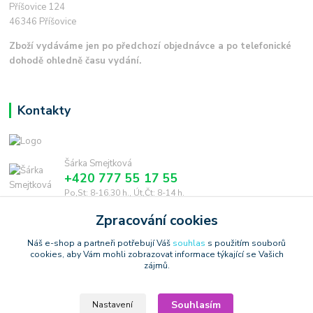
Příšovice 124
46346 Příšovice
Zboží vydáváme jen po předchozí objednávce a po telefonické
dohodě ohledně času vydání.
Kontakty
Šárka Smejtková
+420 777 55 17 55
Po,St: 8-16.30 h., Út,Čt: 8-14 h.
Zpracování cookies
smejtkova@trigonmedia.cz
Náš e-shop a partneři potřebují Váš
souhlas
s použitím souborů
cookies, aby Vám mohli zobrazovat informace týkající se Vašich
zájmů.
Souhlasím
Nastavení