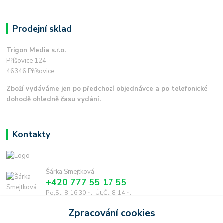
Prodejní sklad
Trigon Media s.r.o.
Příšovice 124
46346 Příšovice
Zboží vydáváme jen po předchozí objednávce a po telefonické
dohodě ohledně času vydání.
Kontakty
Šárka Smejtková
+420 777 55 17 55
Po,St: 8-16.30 h., Út,Čt: 8-14 h.
Zpracování cookies
smejtkova@trigonmedia.cz