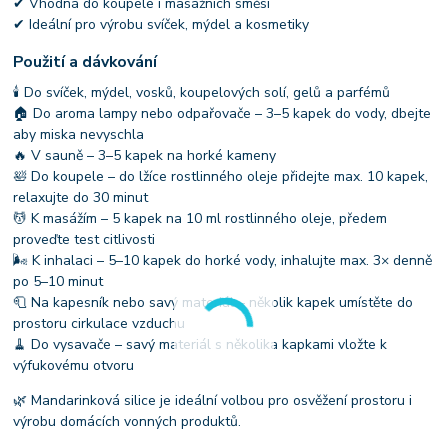
✔ Vhodná do koupele i masážních směsí
✔ Ideální pro výrobu svíček, mýdel a kosmetiky
Použití a dávkování
🕯 Do svíček, mýdel, vosků, koupelových solí, gelů a parfémů
🏠 Do aroma lampy nebo odpařovače – 3–5 kapek do vody, dbejte
aby miska nevyschla
🔥 V sauně – 3–5 kapek na horké kameny
🛀 Do koupele – do lžíce rostlinného oleje přidejte max. 10 kapek,
relaxujte do 30 minut
💆 K masážím – 5 kapek na 10 ml rostlinného oleje, předem
proveďte test citlivosti
🌬 K inhalaci – 5–10 kapek do horké vody, inhalujte max. 3× denně
po 5–10 minut
🧻 Na kapesník nebo savý materiál – několik kapek umístěte do
prostoru cirkulace vzduchu
🧹 Do vysavače – savý materiál s několika kapkami vložte k
výfukovému otvoru
🌿 Mandarinková silice je ideální volbou pro osvěžení prostoru i
výrobu domácích vonných produktů.