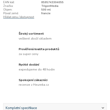
EAN kód:
8595743304055
Značka:
TrigonMedia
Objem:
500 ml
Původ země:
francie
Hlídat cenu / dostupnost
Široký sortiment
veškeré zboží skladem
Prověřená kvalita produktů
za super ceny
Rychlé dodání
expedujeme do 48 hodin
Spokojení zákazníci
recenze z Heureka.cz
Kompletní specifikace