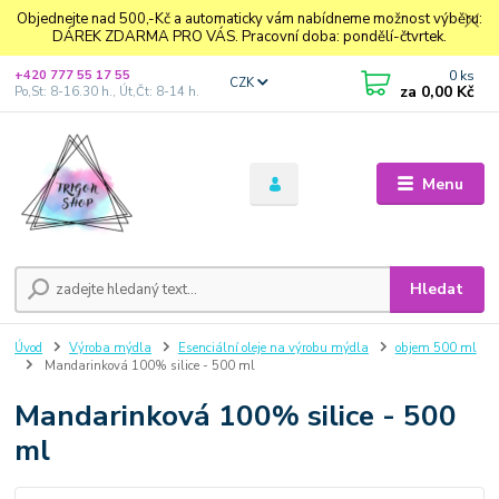
Objednejte nad 500,-Kč a automaticky vám nabídneme možnost výběru:
DÁREK ZDARMA PRO VÁS. Pracovní doba: pondělí-čtvrtek.
0
ks
+420 777 55 17 55
CZK
za
0,00 Kč
Po,St: 8-16.30 h., Út,Čt: 8-14 h.
Menu
Hledat
Úvod
Výroba mýdla
Esenciální oleje na výrobu mýdla
objem 500 ml
Mandarinková 100% silice - 500 ml
Mandarinková 100% silice - 500
ml