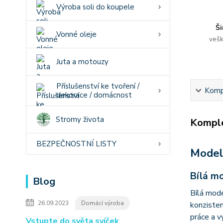
Výroba soli do koupele
Ši
Vonné oleje
vešk
Juta a motouzy
Příslušenství ke tvoření /
Kompl
dekorace / domácnost
Stromy života
Komple
BEZPEČNOSTNÍ LISTY
Model
Bílá m
Blog
Bílá mode
26.09.2023
Domácí výroba
konzisten
práce a v
Vstupte do světa svíček