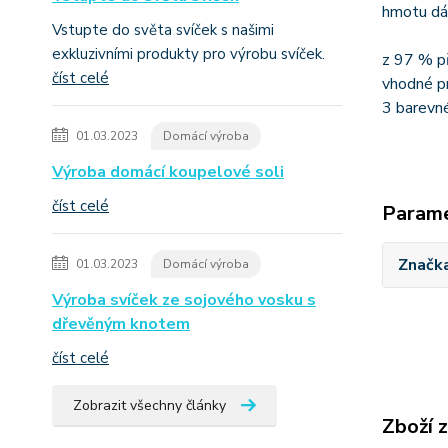
hmotu dál
Vstupte do světa svíček s našimi
exkluzivními produkty pro výrobu svíček.
z 97 % př
číst celé
vhodné p
3 barevné
01.03.2023
Domácí výroba
Výroba domácí koupelové soli
číst celé
Param
Značk
01.03.2023
Domácí výroba
Výroba svíček ze sojového vosku s
dřevěným knotem
číst celé
Zobrazit všechny články
Zboží 