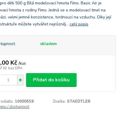
pro děti 500 g Bílá modelovací hmota Fimo. Basic Air je
vací hmota z rodiny Fimo. Jedná se o modelovací tmel na
ázi, velmi jemné konzistence, tvrdnoucí na vzduchu. Díky její
struktuře můžete vytvářet nejrůzněj...
celý popis
tupnost
skladem
,00 Kč
/
kus
07 Kč
bez DPH
Přidat do košíku
roduktu:
10000559
Značka:
STAEDTLER
cenu / dostupnost