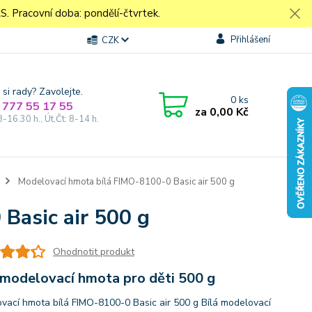
Pracovní doba: pondělí-čtvrtek.
Přihlášení
CZK
 si rady? Zavolejte.
0
ks
 777 55 17 55
za
0,00 Kč
8-16.30 h., Út,Čt: 8-14 h.
Modelovací hmota bílá FIMO-8100-0 Basic air 500 g
Basic air 500 g
Ohodnotit produkt
 modelovací hmota pro děti 500 g
vací hmota bílá FIMO-8100-0 Basic air 500 g Bílá modelovací