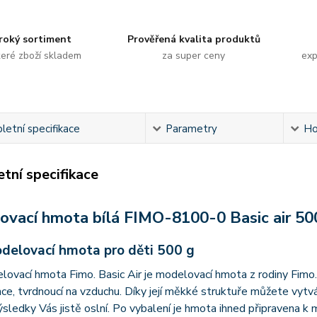
roký sortiment
Prověřená kvalita produktů
eré zboží skladem
za super ceny
exp
etní specifikace
Parametry
Ho
tní specifikace
ovací hmota bílá FIMO-8100-0 Basic air 50
odelovací hmota pro děti 500 g
lovací hmota Fimo. Basic Air je modelovací hmota z rodiny Fimo.
ce, tvrdnoucí na vzduchu. Díky její měkké struktuře můžete vytvář
ýsledky Vás jistě oslní. Po vybalení je hmota ihned připravena 