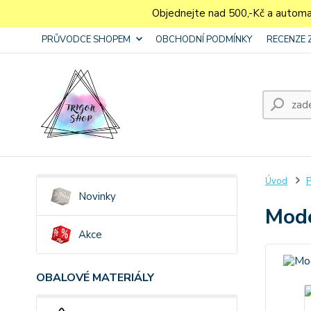
Objednejte nad 500,-Kč a autom
PRŮVODCE SHOPEM
OBCHODNÍ PODMÍNKY
RECENZE 
Úvod
P
Novinky
Mode
Akce
OBALOVÉ MATERIÁLY