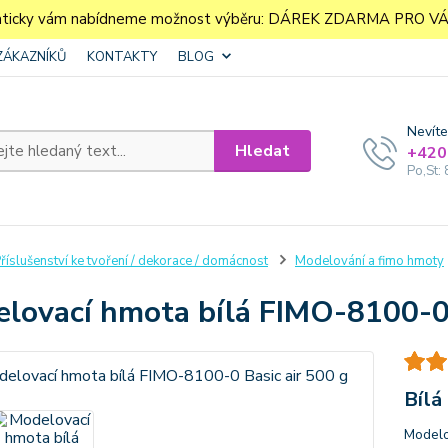
aticky vám nabídneme možnost výběru: DÁREK ZDARMA PRO VÁS. 
ZÁKAZNÍKŮ
KONTAKTY
BLOG
Nevíte
Hledat
+420
Po,St: 
říslušenství ke tvoření / dekorace / domácnost
Modelování a fimo hmoty
lovací hmota bílá FIMO-8100-0 
Bílá
Modelo