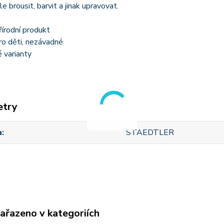
e brousit, barvit a jinak upravovat.
írodní produkt
ro děti, nezávadné
 varianty
etry
a
STAEDTLER
zařazeno v kategoriích