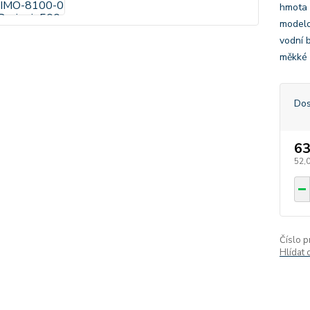
hmota 
modelo
vodní b
měkké 
Dos
63
52,
Číslo p
Hlídat 