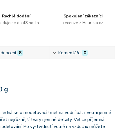
Rychlé dodání
Spokojení zákazníci
edujeme do 48 hodin
recenze z Heureka.cz
dnocení
8
Komentáře
0
0 g
 Jedná se o modelovací tmel na vodní bázi, velmi jemné
et nejrůznější tvary i jemné detaily. Velice příjemná
k modelování. Po vy-tvrdnutí volně na vzduchu můžete