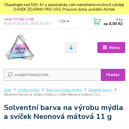
Objednejte nad 500,-Kč a automaticky vám nabídneme možnost výběru:
DÁREK ZDARMA PRO VÁS. Pracovní doba: pondělí-čtvrtek.
0
ks
+420 777 55 17 55
CZK
za
0,00 Kč
Po,St: 8-16.30 h., Út,Čt: 8-14 h.
Menu
Hledat
Úvod
Výroba mýdla
Barvy na výrobu mýdla
Solventní barvy
Solventní barva na výrobu mýdla a svíček Neonová mátová 11 g
Solventní barva na výrobu mýdla
a svíček Neonová mátová 11 g