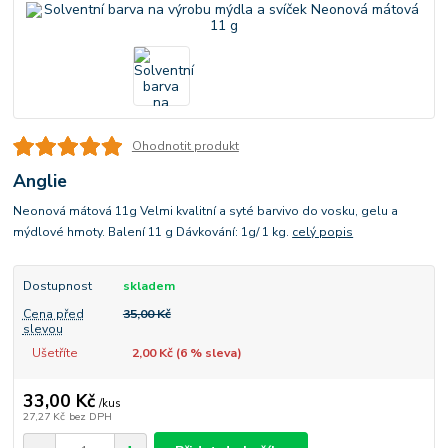
Ohodnotit produkt
Anglie
Neonová mátová 11g Velmi kvalitní a syté barvivo do vosku, gelu a
mýdlové hmoty. Balení 11 g Dávkování: 1g/ 1 kg.
celý popis
Dostupnost
skladem
Cena před
35,00 Kč
slevou
Ušetříte
2,00 Kč (
6
% sleva)
33,00 Kč
/
kus
27,27 Kč
bez DPH