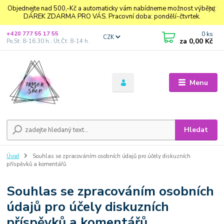
Objednejte nad 500,-Kč a automaticky vám nabídneme možnost výběru:
DÁREK ZDARMA PRO VÁS. Pracovní doba: pondělí-čtvrtek.
0
ks
+420 777 55 17 55
CZK
za
0,00 Kč
Po,St: 8-16.30 h., Út,Čt: 8-14 h.
Menu
Hledat
Úvod
Souhlas se zpracováním osobních údajů pro účely diskuzních
příspěvků a komentářů
Souhlas se zpracováním osobních
údajů pro účely diskuzních
příspěvků a komentářů