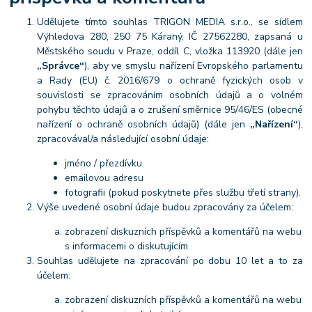
Udělujete tímto souhlas TRIGON MEDIA s.r.o., se sídlem
Výhledova 280, 250 75 Káraný, IČ 27562280, zapsaná u
Městského soudu v Praze, oddíl C, vložka 113920 (dále jen
„Správce“
), aby ve smyslu nařízení Evropského parlamentu
a Rady (EU) č. 2016/679 o ochraně fyzických osob v
souvislosti se zpracováním osobních údajů a o volném
pohybu těchto údajů a o zrušení směrnice 95/46/ES (obecné
nařízení o ochraně osobních údajů) (dále jen
„Nařízení“
),
zpracovával/a následující osobní údaje:
jméno / přezdívku
emailovou adresu
fotografii (pokud poskytnete přes službu třetí strany).
Výše uvedené osobní údaje budou zpracovány za účelem:
zobrazení diskuzních příspěvků a komentářů na webu
s informacemi o diskutujícím
Souhlas udělujete na zpracování po dobu 10 let a to za
účelem:
zobrazení diskuzních příspěvků a komentářů na webu