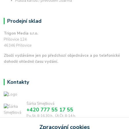
Platba kartou / převodem zdarma
Prodejní sklad
Trigon Media s.r.o.
Příšovice 124
46346 Příšovice
Zboží vydáváme jen po předchozí objednávce a po telefonické
dohodě ohledně času vydání.
Kontakty
Šárka Smejtková
+420 777 55 17 55
Po,St: 8-16.30 h., Út,Čt: 8-14 h.
Zpracování cookies
smejtkova@trigonmedia.cz