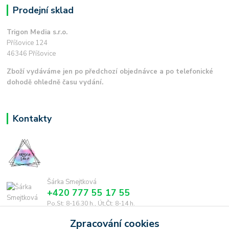
Prodejní sklad
Trigon Media s.r.o.
Příšovice 124
46346 Příšovice
Zboží vydáváme jen po předchozí objednávce a po telefonické
dohodě ohledně času vydání.
Kontakty
Šárka Smejtková
+420 777 55 17 55
Po,St: 8-16.30 h., Út,Čt: 8-14 h.
Zpracování cookies
smejtkova@trigonmedia.cz