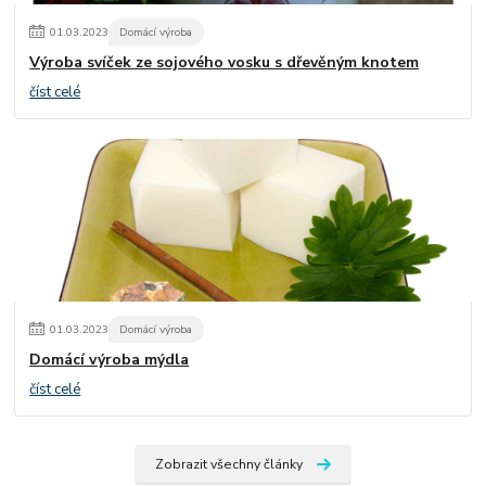
01
.
03
.
2023
Domácí výroba
Výroba svíček ze sojového vosku s dřevěným knotem
číst celé
01
.
03
.
2023
Domácí výroba
Domácí výroba mýdla
číst celé
Zobrazit všechny články