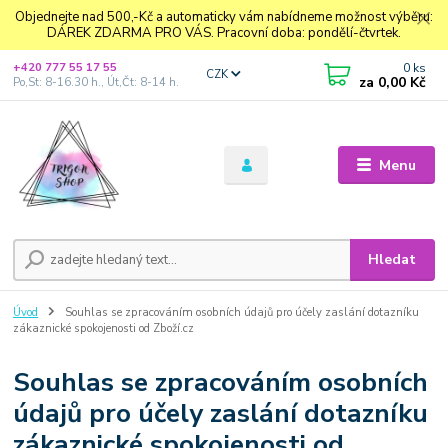
Objednejte nad 500,-Kč a automaticky vám nabídneme možnost výběru:
DÁREK ZDARMA PRO VÁS. Pracovní doba: pondělí-čtvrtek.
0
ks
+420 777 55 17 55
CZK
za
0,00 Kč
Po,St: 8-16.30 h., Út,Čt: 8-14 h.
Menu
Hledat
Úvod
Souhlas se zpracováním osobních údajů pro účely zaslání dotazníku
zákaznické spokojenosti od Zboží.cz
Souhlas se zpracováním osobních
údajů pro účely zaslání dotazníku
zákaznické spokojenosti od