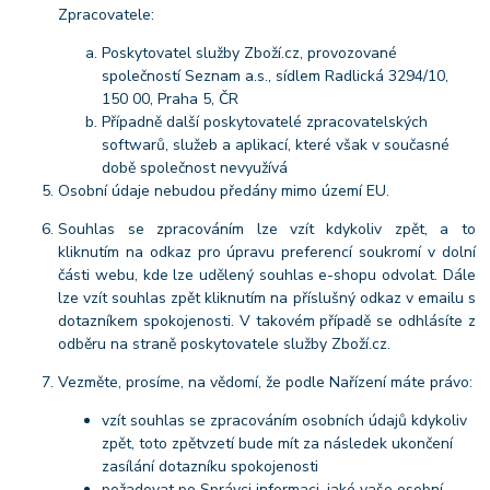
Zpracovatele:
Poskytovatel služby Zboží.cz, provozované
společností Seznam a.s., sídlem Radlická 3294/10,
150 00, Praha 5, ČR
Případně další poskytovatelé zpracovatelských
softwarů, služeb a aplikací, které však v současné
době společnost nevyužívá
Osobní údaje nebudou předány mimo území EU.
Souhlas se zpracováním lze vzít kdykoliv zpět, a to
kliknutím na odkaz pro úpravu preferencí soukromí v dolní
části webu, kde lze udělený souhlas e-shopu odvolat. Dále
lze vzít souhlas zpět kliknutím na příslušný odkaz v emailu s
dotazníkem spokojenosti. V takovém případě se odhlásíte z
odběru na straně poskytovatele služby Zboží.cz.
Vezměte, prosíme, na vědomí, že podle Nařízení máte právo:
vzít souhlas se zpracováním osobních údajů kdykoliv
zpět, toto zpětvzetí bude mít za následek ukončení
zasílání dotazníku spokojenosti
požadovat po Správci informaci, jaké vaše osobní