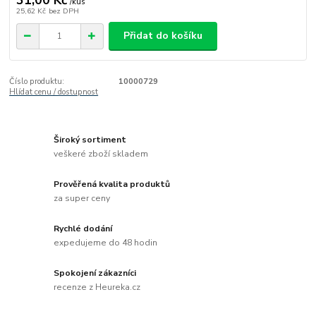
31,00 Kč
/
kus
25,62 Kč
bez DPH
Přidat do košíku
Číslo produktu:
10000729
Hlídat cenu / dostupnost
Široký sortiment
veškeré zboží skladem
Prověřená kvalita produktů
za super ceny
Rychlé dodání
expedujeme do 48 hodin
Spokojení zákazníci
recenze z Heureka.cz