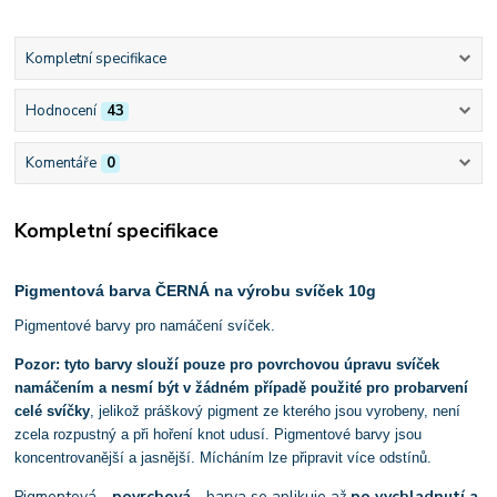
Kompletní specifikace
Hodnocení
43
Komentáře
0
Kompletní specifikace
Pigmentová barva ČERNÁ na výrobu svíček 10g
Pigmentové barvy pro namáčení svíček.
Pozor: tyto barvy slouží pouze pro povrchovou úpravu svíček
namáčením a nesmí být v žádném případě použité pro probarvení
celé svíčky
, jelikož práškový pigment ze kterého jsou vyrobeny, není
zcela rozpustný a při hoření knot udusí.
Pigmentové barvy jsou
koncentrovanější a jasnější. Mícháním lze připravit více odstínů.
Pigmentová -
povrchová
- barva se aplikuje až
po vychladnutí a