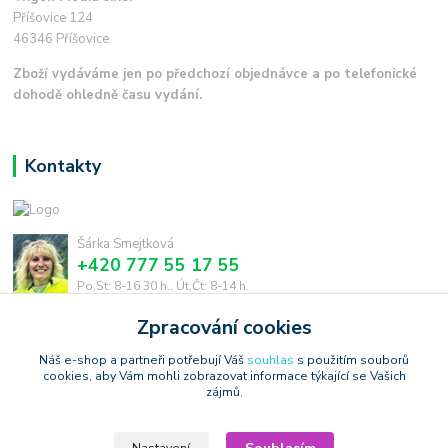
Příšovice 124
46346 Příšovice
Zboží vydáváme jen po předchozí objednávce a po telefonické
dohodě ohledně času vydání.
Kontakty
Šárka Smejtková
+420 777 55 17 55
Po,St: 8-16.30 h., Út,Čt: 8-14 h.
Zpracování cookies
smejtkova@trigonmedia.cz
Náš e-shop a partneři potřebují Váš
souhlas
s použitím souborů
cookies, aby Vám mohli zobrazovat informace týkající se Vašich
zájmů.