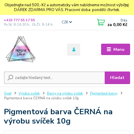
Objednejte nad 500,-Kč a automaticky vám nabídneme možnost výběru:
DÁREK ZDARMA PRO VÁS. Pracovní doba: pondělí-čtvrtek.
0
ks
+420 777 55 17 55
CZK
za
0,00 Kč
Po,St: 8-16.30 h., Út,Čt: 8-14 h.
Menu
Hledat
Úvod
Výroba svíček
Barvy na výrobu svíček
Pigmentové barvy
Pigmentová barva ČERNÁ na výrobu svíček 10g
Pigmentová barva ČERNÁ na
výrobu svíček 10g