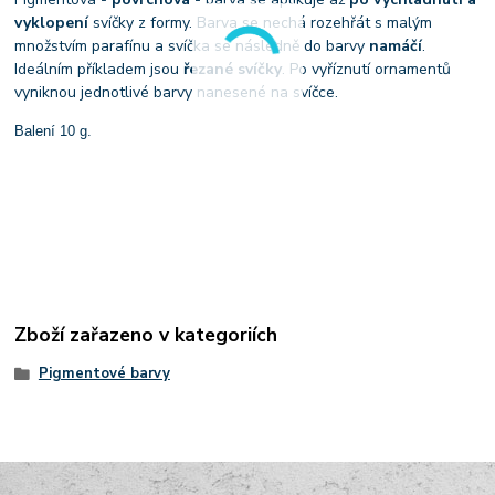
vyklopení
svíčky z formy. Barva se nechá rozehřát s malým
množstvím parafínu a svíčka se následně do barvy
namáčí
.
Ideálním příkladem jsou
řezané svíčky
. Po vyříznutí ornamentů
vyniknou jednotlivé barvy nanesené na svíčce.
Balení 10 g.
Zboží zařazeno v kategoriích
Pigmentové barvy