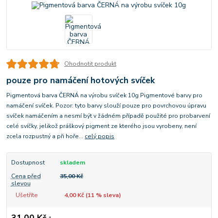
Ohodnotit produkt
pouze pro namáčení hotových svíček
Pigmentová barva ČERNÁ na výrobu svíček 10g Pigmentové barvy pro
namáčení svíček. Pozor: tyto barvy slouží pouze pro povrchovou úpravu
svíček namáčením a nesmí být v žádném případě použité pro probarvení
celé svíčky, jelikož práškový pigment ze kterého jsou vyrobeny, není
zcela rozpustný a při hoře...
celý popis
Dostupnost
skladem
Cena před
35,00 Kč
slevou
Ušetříte
4,00 Kč (
11
% sleva)