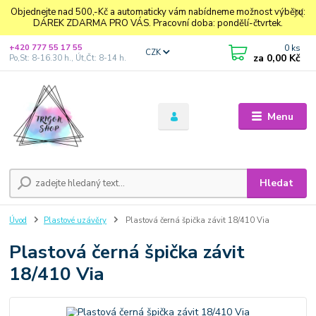
Objednejte nad 500,-Kč a automaticky vám nabídneme možnost výběru:
DÁREK ZDARMA PRO VÁS. Pracovní doba: pondělí-čtvrtek.
0
ks
+420 777 55 17 55
CZK
za
0,00 Kč
Po,St: 8-16.30 h., Út,Čt: 8-14 h.
Menu
Hledat
Úvod
Plastové uzávěry
Plastová černá špička závit 18/410 Via
Plastová černá špička závit
18/410 Via