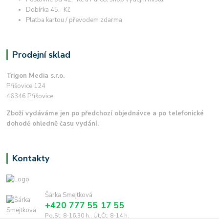
Dobírka 45,- Kč
Platba kartou / převodem zdarma
Prodejní sklad
Trigon Media s.r.o.
Příšovice 124
46346 Příšovice
Zboží vydáváme jen po předchozí objednávce a po telefonické
dohodě ohledně času vydání.
Kontakty
Šárka Smejtková
+420 777 55 17 55
Po,St: 8-16.30 h., Út,Čt: 8-14 h.