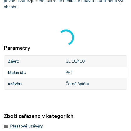
pevné a zabezpečené, takže se nemusíte obávat o únik nebo vylití
obsahu.
Parametry
Závit
GL 18/410
Materiál
PET
uzávěr
Černá špička
Zboží zařazeno v kategoriích
Plastové uzávěry