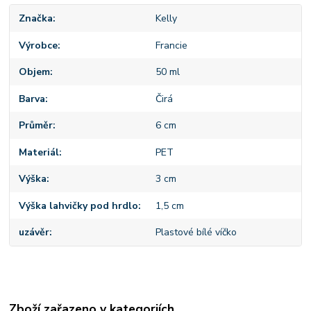
Značka
Kelly
Výrobce
Francie
Objem
50 ml
Barva
Čirá
Průměr
6 cm
Materiál
PET
Výška
3 cm
Výška lahvičky pod hrdlo
1,5 cm
uzávěr
Plastové bílé víčko
Zboží zařazeno v kategoriích