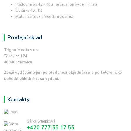
Poštovné od 42,- Kč u Parcel shop výdejní místa
Dobírka 45,- Kč
Platba kartou / převodem zdarma
Prodejní sklad
Trigon Media s.r.o.
Příšovice 124
46346 Příšovice
Zboží vydáváme jen po předchozí objednávce a po telefonické
dohodě ohledně času vydání.
Kontakty
Šárka Smejtková
+420 777 55 17 55