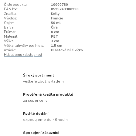
Číslo produktu:
10000780
EAN kód:
8595743306998
Značka:
Kelly
Výrobce:
Francie
Objem:
50 ml
Barva:
Čirá
Průměr:
6 cm
Materiál:
PET
Výška:
3 cm
Výška lahvičky pod hrdlo:
1,5 cm
uzávěr:
Plastové bílé víčko
Hlídat cenu / dostupnost
Široký sortiment
veškeré zboží skladem
Prověřená kvalita produktů
za super ceny
Rychlé dodání
expedujeme do 48 hodin
Spokojení zákazníci