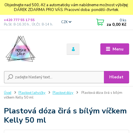
Objednejte nad 500,-Kč a automaticky vám nabídneme možnost výběru:
DÁREK ZDARMA PRO VÁS. Pracovní doba: pondělí-čtvrtek.
0
ks
+420 777 55 17 55
CZK
za
0,00 Kč
Po,St: 8-16.30 h., Út,Čt: 8-14 h.
Menu
Hledat
Úvod
Plastové lahvičky
Plastové dózy
Plastová dóza čirá s bílým
víčkem Kelly 50 ml
Plastová dóza čirá s bílým víčkem
Kelly 50 ml