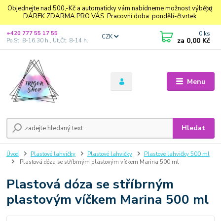
Objednejte nad 500,-Kč a automaticky vám nabídneme možnost výběru:
DÁREK ZDARMA PRO VÁS. Pracovní doba: pondělí-čtvrtek.
0
ks
+420 777 55 17 55
CZK
za
0,00 Kč
Po,St: 8-16.30 h., Út,Čt: 8-14 h.
Menu
Hledat
Úvod
Plastové lahvičky
Plastové lahvičky
Plastové lahvičky 500 ml
Plastová dóza se stříbrným plastovým víčkem Marina 500 ml
Plastová dóza se stříbrným
plastovým víčkem Marina 500 ml