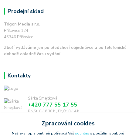
Prodejní sklad
Trigon Media s.r.o.
Příšovice 124
46346 Příšovice
Zboží vydáváme jen po předchozí objednávce a po telefonické
dohodě ohledně času vydání.
Kontakty
Šárka Smejtková
+420 777 55 17 55
Po,St: 8-16.30 h., Út,Čt: 8-14 h.
Zpracování cookies
smejtkova@trigonmedia.cz
Náš e-shop a partneři potřebují Váš
souhlas
s použitím souborů