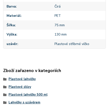
Barva
Čirá
Materiál
PET
Šířka
75 mm
Výška
130 mm
uzávěr
Plastové stříbrné víčko
Zboží zařazeno v kategoriích
Plastové lahvičky
Plastové dózy
Plastové lahvičky 500 ml
Lahvičky s uzávěrem