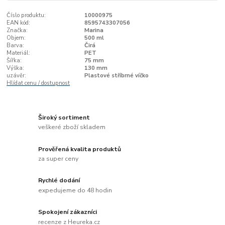
Číslo produktu:
10000975
EAN kód:
8595743307056
Značka:
Marina
Objem:
500 ml
Barva:
Čirá
Materiál:
PET
Šířka:
75 mm
Výška:
130 mm
uzávěr:
Plastové stříbrné víčko
Hlídat cenu / dostupnost
Široký sortiment
veškeré zboží skladem
Prověřená kvalita produktů
za super ceny
Rychlé dodání
expedujeme do 48 hodin
Spokojení zákazníci
recenze z Heureka.cz