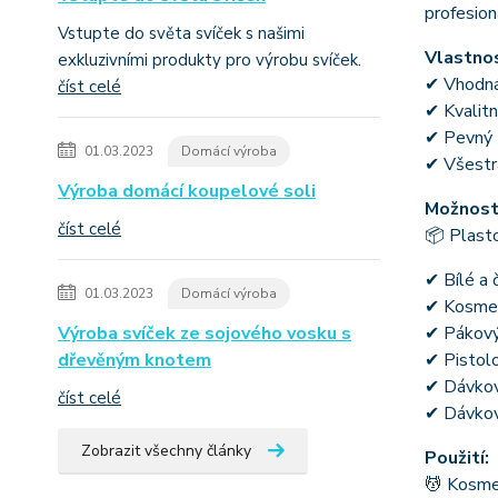
profesion
Vstupte do světa svíček s našimi
Vlastnos
exkluzivními produkty pro výrobu svíček.
✔ Vhodná 
číst celé
✔ Kvalitn
✔ Pevný š
01.03.2023
Domácí výroba
✔ Všestra
Výroba domácí koupelové soli
Možnosti
číst celé
📦 Plasto
✔ Bílé a 
01.03.2023
Domácí výroba
✔ Kosmet
Výroba svíček ze sojového vosku s
✔ Pákový
dřevěným knotem
✔ Pistol
✔ Dávkov
číst celé
✔ Dávkov
Zobrazit všechny články
Použití:
💆 Kosmet