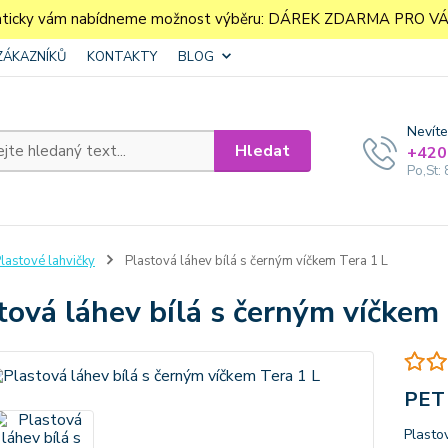
aticky vám nabídneme možnost výběru: DÁREK ZDARMA PRO VÁS. 
ZÁKAZNÍKŮ
KONTAKTY
BLOG
Nevíte
Hledat
+420
Po,St: 
lastové lahvičky
Plastová láhev bílá s černým víčkem Tera 1 L
tová láhev bílá s černým víčkem 
PET 
Plasto