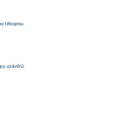
ho lékopisu
py uzávěrů: