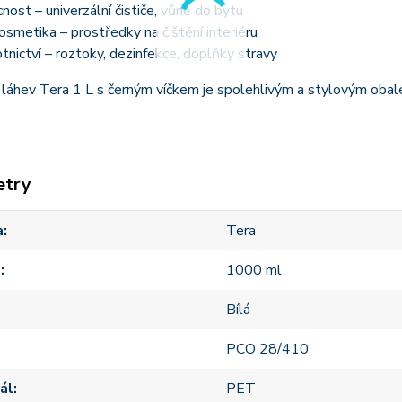
ost – univerzální čističe, vůně do bytu
smetika – prostředky na čištění interiéru
tnictví – roztoky, dezinfekce, doplňky stravy
láhev Tera 1 L s černým víčkem je spolehlivým a stylovým obalem
etry
a
Tera
m
1000 ml
Bílá
PCO 28/410
ál
PET