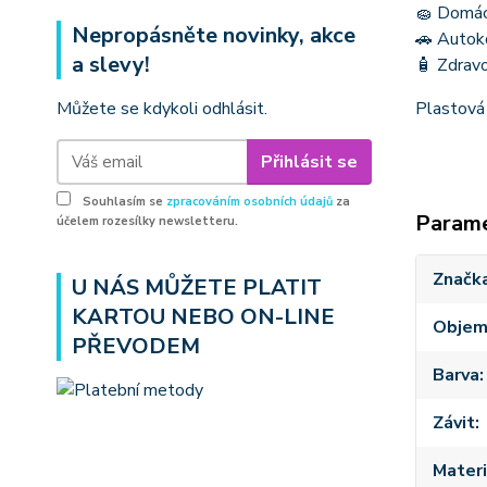
🧽 Domácn
Nepropásněte novinky, akce
🚗 Autoko
a slevy!
🧴 Zdravo
Můžete se kdykoli odhlásit.
Plastová 
Přihlásit se
Souhlasím se
zpracováním osobních údajů
za
Param
účelem rozesílky newsletteru.
Značk
U NÁS MŮŽETE PLATIT
KARTOU NEBO ON-LINE
Obje
PŘEVODEM
Barva
Závit
Materi