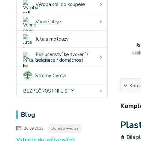
Výroba soli do koupele
Vonné oleje
Juta a motouzy
Ši
vešk
Příslušenství ke tvoření /
dekorace / domácnost
Stromy života
Kompl
BEZPEČNOSTNÍ LISTY
Komple
Blog
Plas
26.09.2023
Domácí výroba
🧴 Bílá p
Vstupte do světa svíček