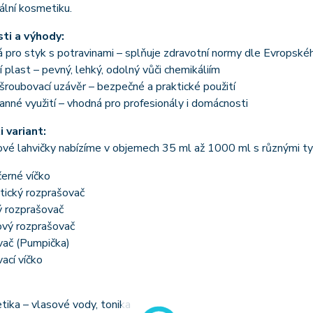
ální kosmetiku.
ti a výhody:
pro styk s potravinami – splňuje zdravotní normy dle Evropské
í plast – pevný, lehký, odolný vůči chemikáliím
roubovací uzávěr – bezpečné a praktické použití
nné využití – vhodná pro profesionály i domácnosti
 variant:
vé lahvičky nabízíme v objemech 35 ml až 1000 ml s různými ty
černé víčko
ický rozprašovač
 rozprašovač
ový rozprašovač
ač (Pumpička)
ací víčko
ika – vlasové vody, tonika