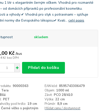
mu 1 litr s elegantním černým víčkem. Vhodná pro rozmanité
í – od domácích přípravků po profesionální kosmetiku.
osti a výhody:✔ Vhodná pro styk s potravinami – splňuje
tní normy dle Evropského lékopisu✔ Kvali...
celý popis
tupnost
skladem
,00 Kč
/
kus
74 Kč
bez DPH
Přidat do košíku
roduktu:
90000363
EAN kód:
8595743306479
Tera
Objem:
1000 ml
Bílá
Závit:
PCO 28/410
l:
PET
Výška:
22 cm
ahvičky pod hrdlo:
19 cm
Průměr:
8,9 cm
Černé víčko s pojistným
Hlídat cenu / dostupnost