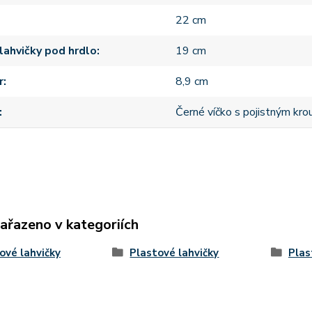
22 cm
lahvičky pod hrdlo
19 cm
r
8,9 cm
Černé víčko s pojistným kr
zařazeno v kategoriích
ové lahvičky
Plastové lahvičky
Plas