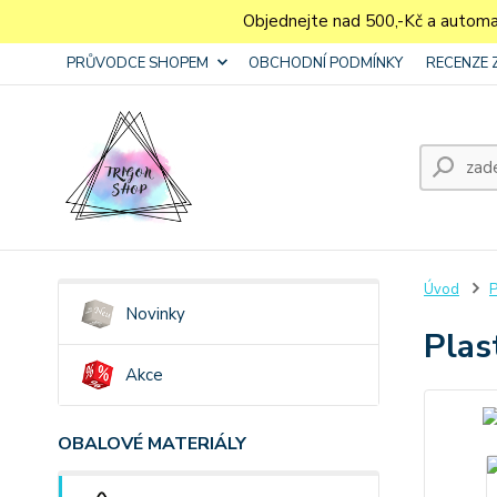
Objednejte nad 500,-Kč a autom
PRŮVODCE SHOPEM
OBCHODNÍ PODMÍNKY
RECENZE 
Úvod
P
Novinky
Plas
Akce
OBALOVÉ MATERIÁLY