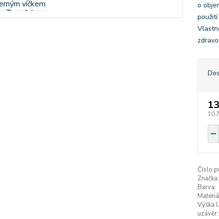
o obje
použit
Vlastn
zdravo
Dos
13
10,
Číslo p
Značka:
Barva:
Materiá
Výška l
uzávěr: