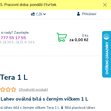
Pracovní doba: pondělí-čtvrtek.
Přihlášení
CZK
 si rady? Zavolejte.
0
ks
 777 55 17 55
za
0,00 Kč
8-16.30 h., Út,Čt: 8-14 h.
Tera 1 L
Ohodnotit produkt
Lahev oválná bílá s černým víčkem 1 L
vá láhev bílá s černým víčkem Tera 1 L 🧴 Bílá plastová láhev