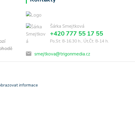
Šárka Smejtková
+420 777 55 17 55
ozí
Po,St: 8-16.30 h., Út,Čt: 8-14 h.
dohodě
smejtkova@trigonmedia.cz
obrazovat informace
Vytvořeno na
Eshop-rychle.cz