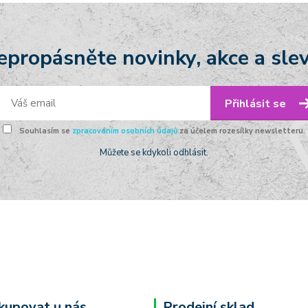
epropásněte novinky, akce a slev
Přihlásit se
Souhlasím se
zpracováním osobních údajů
za účelem rozesílky newsletteru.
Můžete se kdykoli odhlásit.
kupovat u nás
Prodejní sklad