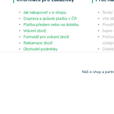
Jak nakupovat v e-shopu
Široký
Doprava a způsob platby v ČR
Vše sk
Platba předem nebo na dobírku
Prověř
Vrácení zboží
Super 
Formulář pro vrácení zboží
Poštov
Reklamace zboží
výdejn
Obchodní podmínky
Dobírk
Ochrana osobních údajů
Platba
Náš e-shop a partn
Copyright © 2006-2025 TrigonShop.cz - bez souhlasu nelze p