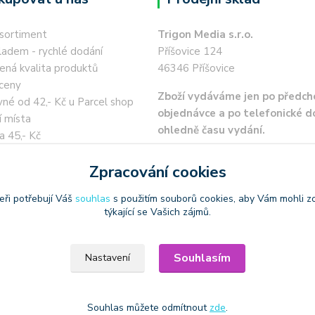
 sortiment
Trigon Media s.r.o.
ladem - rychlé dodání
Příšovice 124
ená kvalita produktů
46346 Příšovice
ceny
Zboží vydáváme jen po předch
né od 42,- Kč u Parcel shop
objednávce a po telefonické 
í místa
ohledně času vydání.
a 45,- Kč
 kartou / převodem zdarma
Zpracování cookies
eři potřebují Váš
souhlas
s použitím souborů cookies, aby Vám mohli z
týkající se Vašich zájmů.
oužívat produktové obrázky
Souhlasím
Nastavení
Souhlas můžete odmítnout
zde
.