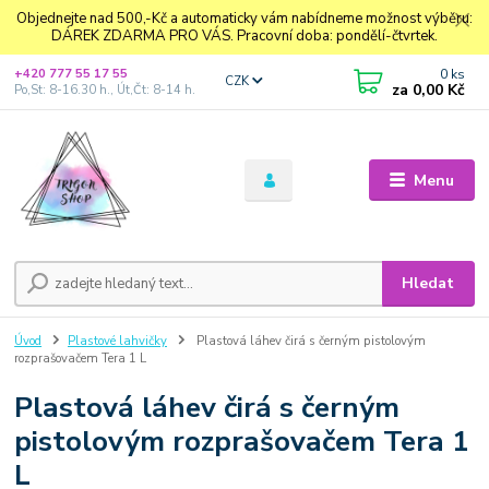
Objednejte nad 500,-Kč a automaticky vám nabídneme možnost výběru:
DÁREK ZDARMA PRO VÁS. Pracovní doba: pondělí-čtvrtek.
0
ks
+420 777 55 17 55
CZK
za
0,00 Kč
Po,St: 8-16.30 h., Út,Čt: 8-14 h.
Menu
Hledat
Úvod
Plastové lahvičky
Plastová láhev čirá s černým pistolovým
rozprašovačem Tera 1 L
Plastová láhev čirá s černým
pistolovým rozprašovačem Tera 1
L