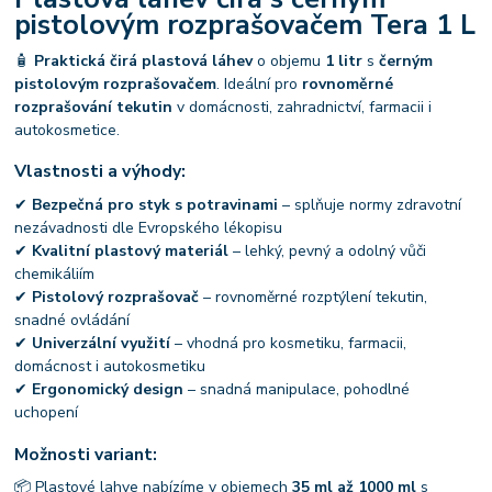
pistolovým rozprašovačem Tera 1 L
🧴
Praktická čirá plastová láhev
o objemu
1 litr
s
černým
pistolovým rozprašovačem
. Ideální pro
rovnoměrné
rozprašování tekutin
v domácnosti, zahradnictví, farmacii i
autokosmetice.
Vlastnosti a výhody:
✔
Bezpečná pro styk s potravinami
– splňuje normy zdravotní
nezávadnosti dle Evropského lékopisu
✔
Kvalitní plastový materiál
– lehký, pevný a odolný vůči
chemikáliím
✔
Pistolový rozprašovač
– rovnoměrné rozptýlení tekutin,
snadné ovládání
✔
Univerzální využití
– vhodná pro kosmetiku, farmacii,
domácnost i autokosmetiku
✔
Ergonomický design
– snadná manipulace, pohodlné
uchopení
Možnosti variant:
📦 Plastové lahve nabízíme v objemech
35 ml až 1000 ml
s