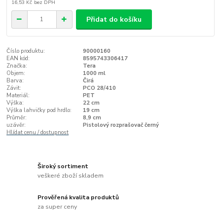
16,53 Kč
bez DPH
Přidat do košíku
Číslo produktu:
90000160
EAN kód:
8595743306417
Značka:
Tera
Objem:
1000 ml
Barva:
Čirá
Závit:
PCO 28/410
Materiál:
PET
Výška:
22 cm
Výška lahvičky pod hrdlo:
19 cm
Průměr:
8,9 cm
uzávěr:
Pistolový rozprašovač černý
Hlídat cenu / dostupnost
Široký sortiment
veškeré zboží skladem
Prověřená kvalita produktů
za super ceny