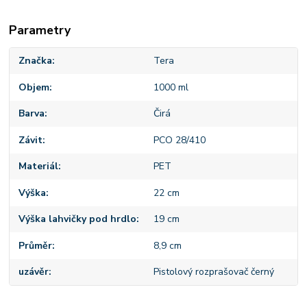
Parametry
Značka
Tera
Objem
1000 ml
Barva
Čirá
Závit
PCO 28/410
Materiál
PET
Výška
22 cm
Výška lahvičky pod hrdlo
19 cm
Průměr
8,9 cm
uzávěr
Pistolový rozprašovač černý