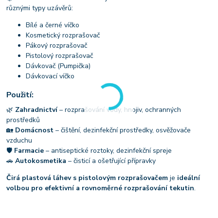
různými typy uzávěrů:
Bílé a černé víčko
Kosmetický rozprašovač
Pákový rozprašovač
Pistolový rozprašovač
Dávkovač (Pumpička)
Dávkovací víčko
Použití:
🌿
Zahradnictví
– rozprašování vody, hnojiv, ochranných
prostředků
🏡
Domácnost
– čištění, dezinfekční prostředky, osvěžovače
vzduchu
🛡
Farmacie
– antiseptické roztoky, dezinfekční spreje
🚗
Autokosmetika
– čisticí a ošetřující přípravky
Čirá plastová láhev s pistolovým rozprašovačem
je
ideální
volbou pro efektivní a rovnoměrné rozprašování tekutin
.