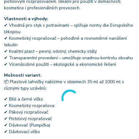
pistolovým rozprašovačem. Ideální pro použití v domácnosti,
kosmetice i profesionálních provozech.
Vlastnosti a výhody:
✔ Vhodná pro styk s potravinami – splňuje normy dle Evropského
lékopisu
✔ Kosmetický rozprašovač – pohodlné a rovnoměrné nanášení
tekutin
✔ Kvalitní plast – pevný, odolný, chemicky stálý
✔ Transparentní provedení – umožňuje snadnou kontrolu obsahu
✔ Vícenásobné použití – ekologické a ekonomické řešení
Možnosti variant:
📦 Plastové lahvičky nabízíme v objemech 35 ml až 1000 ml s
různými typy uzávěrů:
✔ Bílé a černé víčko
✔ Kosmetický rozprašovač
✔ Pákový rozprašovač
✔ Pistolový rozprašovač
✔ Dávkovač (Pumpička)
✔ Dávkovací víčko