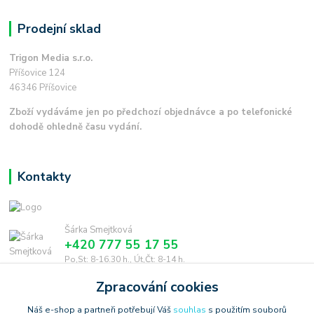
Prodejní sklad
Trigon Media s.r.o.
Příšovice 124
46346 Příšovice
Zboží vydáváme jen po předchozí objednávce a po telefonické
dohodě ohledně času vydání.
Kontakty
Šárka Smejtková
+420 777 55 17 55
Po,St: 8-16.30 h., Út,Čt: 8-14 h.
Zpracování cookies
smejtkova@trigonmedia.cz
Náš e-shop a partneři potřebují Váš
souhlas
s použitím souborů