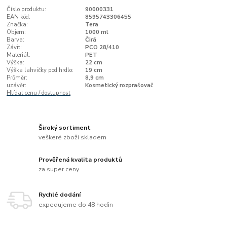
Číslo produktu:
90000331
EAN kód:
8595743306455
Značka:
Tera
Objem:
1000 ml
Barva:
Čirá
Závit:
PCO 28/410
Materiál:
PET
Výška:
22 cm
Výška lahvičky pod hrdlo:
19 cm
Průměr:
8,9 cm
uzávěr:
Kosmetický rozprašovač
Hlídat cenu / dostupnost
Široký sortiment
veškeré zboží skladem
Prověřená kvalita produktů
za super ceny
Rychlé dodání
expedujeme do 48 hodin