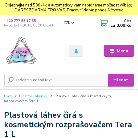
Objednejte nad 500,-Kč a automaticky vám nabídneme možnost výběru:
DÁREK ZDARMA PRO VÁS. Pracovní doba: pondělí-čtvrtek.
0
ks
+420 777 55 17 55
CZK
za
0,00 Kč
Po,St: 8-16.30 h., Út,Čt: 8-14 h.
Menu
Hledat
Úvod
Plastové lahvičky
Plastová láhev čirá s kosmetickým
rozprašovačem Tera 1 L
Plastová láhev čirá s
kosmetickým rozprašovačem Tera
1 L