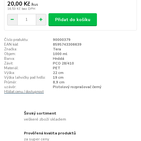
20,00 Kč
/
kus
16,53 Kč
bez DPH
Přidat do košíku
Číslo produktu:
90000379
EAN kód:
8595743306639
Značka:
Tera
Objem:
1000 ml
Barva:
Hnědá
Závit:
PCO 28/410
Materiál:
PET
Výška:
22 cm
Výška lahvičky pod hrdlo:
19 cm
Průměr:
8,9 cm
uzávěr:
Pistolový rozprašovač černý
Hlídat cenu / dostupnost
Široký sortiment
veškeré zboží skladem
Prověřená kvalita produktů
za super ceny