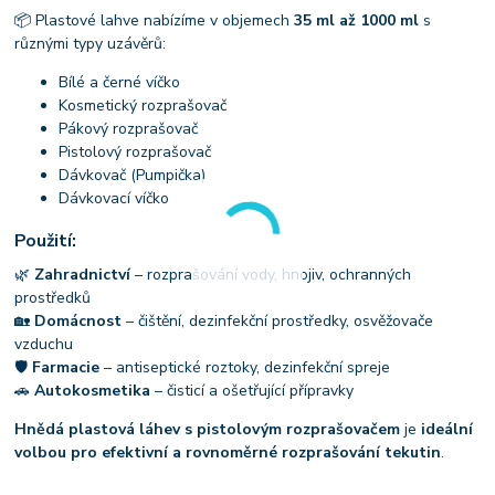
📦 Plastové lahve nabízíme v objemech
35 ml až 1000 ml
s
různými typy uzávěrů:
Bílé a černé víčko
Kosmetický rozprašovač
Pákový rozprašovač
Pistolový rozprašovač
Dávkovač (Pumpička)
Dávkovací víčko
Použití:
🌿
Zahradnictví
– rozprašování vody, hnojiv, ochranných
prostředků
🏡
Domácnost
– čištění, dezinfekční prostředky, osvěžovače
vzduchu
🛡
Farmacie
– antiseptické roztoky, dezinfekční spreje
🚗
Autokosmetika
– čisticí a ošetřující přípravky
Hnědá plastová láhev s pistolovým rozprašovačem
je
ideální
volbou pro efektivní a rovnoměrné rozprašování tekutin
.