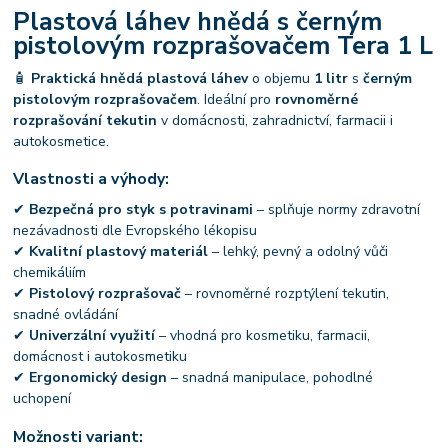
Plastová láhev hnědá s černým
pistolovým rozprašovačem Tera 1 L
🧴
Praktická hnědá plastová láhev
o objemu
1 litr
s
černým
pistolovým rozprašovačem
. Ideální pro
rovnoměrné
rozprašování tekutin
v domácnosti, zahradnictví, farmacii i
autokosmetice.
Vlastnosti a výhody:
✔
Bezpečná pro styk s potravinami
– splňuje normy zdravotní
nezávadnosti dle Evropského lékopisu
✔
Kvalitní plastový materiál
– lehký, pevný a odolný vůči
chemikáliím
✔
Pistolový rozprašovač
– rovnoměrné rozptýlení tekutin,
snadné ovládání
✔
Univerzální využití
– vhodná pro kosmetiku, farmacii,
domácnost i autokosmetiku
✔
Ergonomický design
– snadná manipulace, pohodlné
uchopení
Možnosti variant: