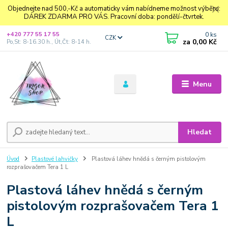
Objednejte nad 500,-Kč a automaticky vám nabídneme možnost výběru:
DÁREK ZDARMA PRO VÁS. Pracovní doba: pondělí-čtvrtek.
0
ks
+420 777 55 17 55
CZK
za
0,00 Kč
Po,St: 8-16.30 h., Út,Čt: 8-14 h.
Menu
Hledat
Úvod
Plastové lahvičky
Plastová láhev hnědá s černým pistolovým
rozprašovačem Tera 1 L
Plastová láhev hnědá s černým
pistolovým rozprašovačem Tera 1
L