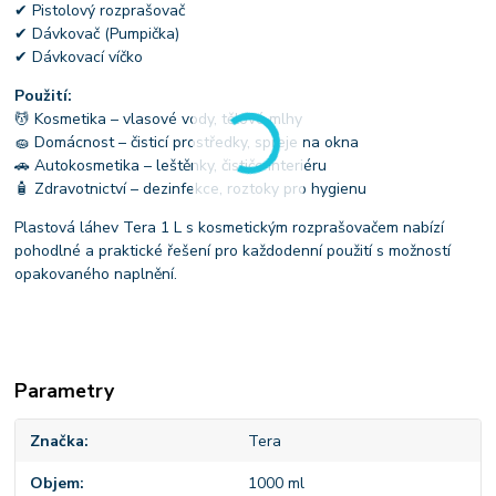
✔ Pistolový rozprašovač
✔ Dávkovač (Pumpička)
✔ Dávkovací víčko
Použití:
💆 Kosmetika – vlasové vody, tělové mlhy
🧽 Domácnost – čisticí prostředky, spreje na okna
🚗 Autokosmetika – leštěnky, čističe interiéru
🧴 Zdravotnictví – dezinfekce, roztoky pro hygienu
Plastová láhev Tera 1 L s kosmetickým rozprašovačem nabízí
pohodlné a praktické řešení pro každodenní použití s možností
opakovaného naplnění.
Parametry
Značka
Tera
Objem
1000 ml