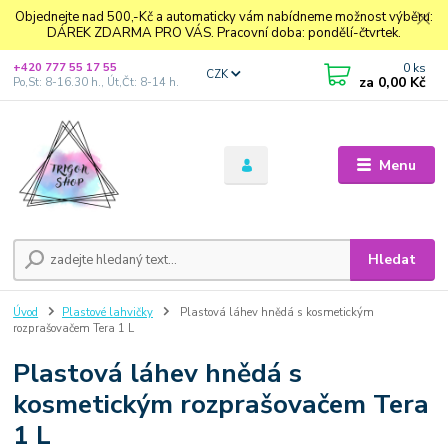
Objednejte nad 500,-Kč a automaticky vám nabídneme možnost výběru:
DÁREK ZDARMA PRO VÁS. Pracovní doba: pondělí-čtvrtek.
0
ks
+420 777 55 17 55
CZK
za
0,00 Kč
Po,St: 8-16.30 h., Út,Čt: 8-14 h.
Menu
Hledat
Úvod
Plastové lahvičky
Plastová láhev hnědá s kosmetickým
rozprašovačem Tera 1 L
Plastová láhev hnědá s
kosmetickým rozprašovačem Tera
1 L