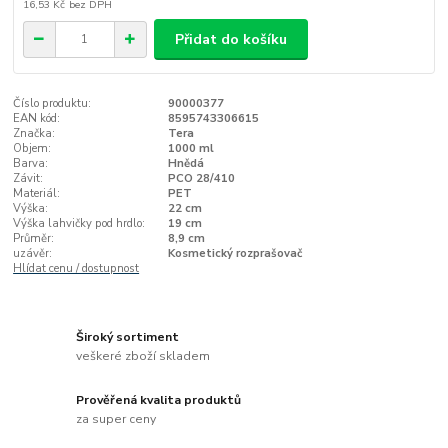
16,53 Kč
bez DPH
Přidat do košíku
Číslo produktu:
90000377
EAN kód:
8595743306615
Značka:
Tera
Objem:
1000 ml
Barva:
Hnědá
Závit:
PCO 28/410
Materiál:
PET
Výška:
22 cm
Výška lahvičky pod hrdlo:
19 cm
Průměr:
8,9 cm
uzávěr:
Kosmetický rozprašovač
Hlídat cenu / dostupnost
Široký sortiment
veškeré zboží skladem
Prověřená kvalita produktů
za super ceny