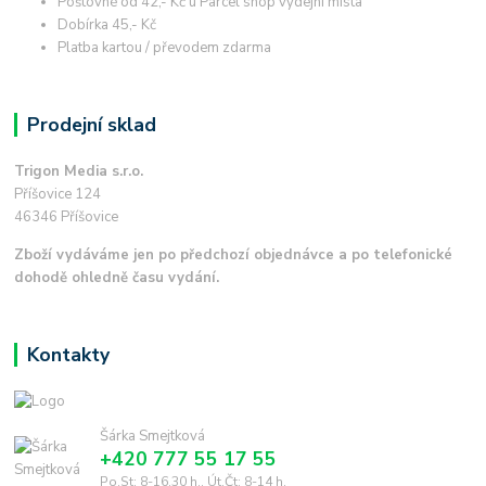
Poštovné od 42,- Kč u Parcel shop výdejní místa
Dobírka 45,- Kč
Platba kartou / převodem zdarma
Prodejní sklad
Trigon Media s.r.o.
Příšovice 124
46346 Příšovice
Zboží vydáváme jen po předchozí objednávce a po telefonické
dohodě ohledně času vydání.
Kontakty
Šárka Smejtková
+420 777 55 17 55
Po,St: 8-16.30 h., Út,Čt: 8-14 h.