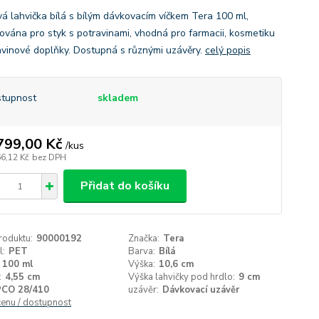
vá lahvička bílá s bílým dávkovacím víčkem Tera 100 ml,
ikována pro styk s potravinami, vhodná pro farmacii, kosmetiku
avinové doplňky. Dostupná s různými uzávěry.
celý popis
tupnost
skladem
799,00 Kč
/
kus
66,12 Kč
bez DPH
Přidat do košíku
roduktu:
90000192
Značka:
Tera
l:
PET
Barva:
Bílá
100 ml
Výška:
10,6 cm
:
4,55 cm
Výška lahvičky pod hrdlo:
9 cm
PCO 28/410
uzávěr:
Dávkovací uzávěr
cenu / dostupnost