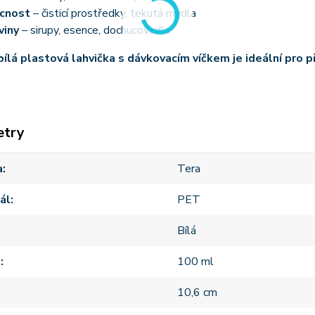
cnost
– čisticí prostředky, tekutá mýdla
viny
– sirupy, esence, dochucovadla
bílá plastová lahvička s dávkovacím víčkem je ideální pro p
etry
a
Tera
ál
PET
Bílá
m
100 ml
10,6 cm