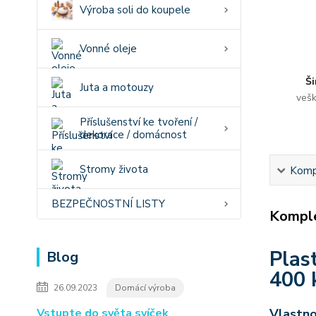
Výroba soli do koupele
Vonné oleje
Ši
Juta a motouzy
vešk
Příslušenství ke tvoření /
dekorace / domácnost
Stromy života
Kompl
BEZPEČNOSTNÍ LISTY
Komple
Plas
Blog
400 
26.09.2023
Domácí výroba
Vstupte do světa svíček
Vlastno