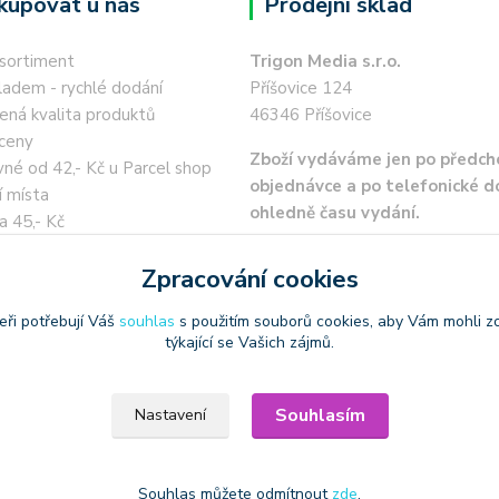
kupovat u nás
Prodejní sklad
 sortiment
Trigon Media s.r.o.
ladem - rychlé dodání
Příšovice 124
ená kvalita produktů
46346 Příšovice
ceny
Zboží vydáváme jen po předch
né od 42,- Kč u Parcel shop
objednávce a po telefonické 
í místa
ohledně času vydání.
a 45,- Kč
 kartou / převodem zdarma
Zpracování cookies
eři potřebují Váš
souhlas
s použitím souborů cookies, aby Vám mohli z
týkající se Vašich zájmů.
oužívat produktové obrázky
Souhlasím
Nastavení
Souhlas můžete odmítnout
zde
.