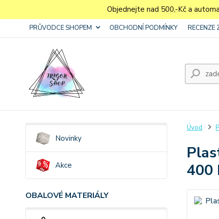
Objednejte nad 500,-Kč a autom
PRŮVODCE SHOPEM
OBCHODNÍ PODMÍNKY
RECENZE 
Úvod
P
Novinky
Plas
Akce
400 
OBALOVÉ MATERIÁLY