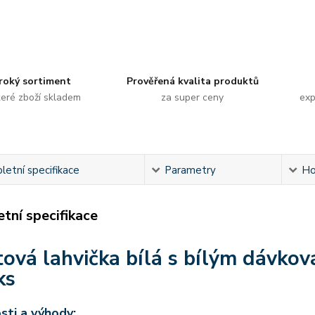
roký sortiment
Prověřená kvalita produktů
eré zboží skladem
za super ceny
exp
etní specifikace
Parametry
Ho
tní specifikace
tová lahvička bílá s bílým dávko
ks
sti a výhody: