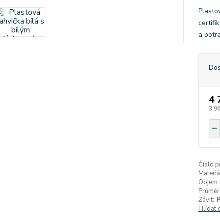
Plasto
certif
a potr
Dos
4 
3 9
Číslo p
Materiá
Objem:
Průměr
Závit:
Hlídat 