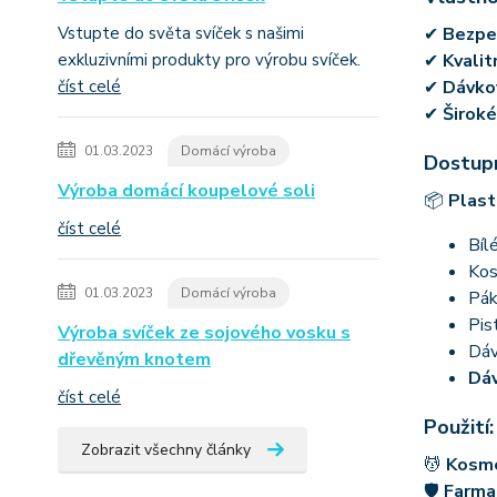
Vstupte do světa svíček s našimi
✔
Bezpeč
exkluzivními produkty pro výrobu svíček.
✔
Kvalit
číst celé
✔
Dávkov
✔
Široké
01.03.2023
Domácí výroba
Dostupn
Výroba domácí koupelové soli
📦
Plast
číst celé
Bíl
Kos
01.03.2023
Domácí výroba
Pák
Pis
Výroba svíček ze sojového vosku s
Dáv
dřevěným knotem
Dáv
číst celé
Použití:
Zobrazit všechny články
💆
Kosm
🛡
Farma