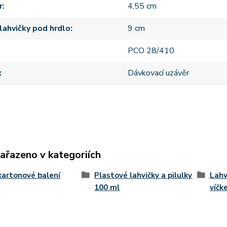
r
4,55 cm
lahvičky pod hrdlo
9 cm
PCO 28/410
Dávkovací uzávěr
zařazeno v kategoriích
kartonové balení
Plastové lahvičky a pilulky
Lahv
100 ml
víčk