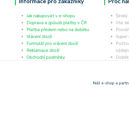
Informace pro zákazníky
Proč na
Jak nakupovat v e-shopu
Široký
Doprava a způsob platby v ČR
Vše sk
Platba předem nebo na dobírku
Prověř
Vrácení zboží
Super 
Formulář pro vrácení zboží
Poštov
Reklamace zboží
výdejn
Obchodní podmínky
Dobírk
Ochrana osobních údajů
Platba
Náš e-shop a partn
Copyright © 2006-2025 TrigonShop.cz - bez souhlasu nelze p