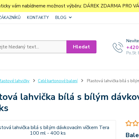
aticky vám nabídneme možnost výběru: DÁREK ZDARMA PRO VÁS. 
ZÁKAZNÍKŮ
KONTAKTY
BLOG
Nevíte
Hledat
+420
Po,St: 
lastové lahvičky
Celé kartonové balení
Plastová lahvička bílá s bíl
tová lahvička bílá s bílým dávk
ks
Bale