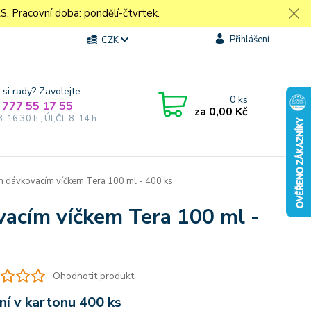
Pracovní doba: pondělí-čtvrtek.
Přihlášení
CZK
 si rady? Zavolejte.
0
ks
 777 55 17 55
za
0,00 Kč
8-16.30 h., Út,Čt: 8-14 h.
ým dávkovacím víčkem Tera 100 ml - 400 ks
ovacím víčkem Tera 100 ml -
Ohodnotit produkt
ní v kartonu 400 ks