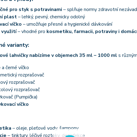
né pro styk s potravinami
– splňuje normy zdravotní nezávad
ní plast
– lehký, pevný, chemicky odolný
ací víčko
– umožňuje přesné a hygienické dávkování
 využití
– vhodné pro
kosmetiku, farmacii, potraviny i domác
é varianty:
ové lahvičky nabízíme v objemech 35 ml – 1000 ml
s různým
é a černé víčko
metický rozprašovač
ový rozprašovač
tolový rozprašovač
kovač (Pumpička)
kovací víčko
etika
– oleje, pleťové vody, šampony
cie
– tinktury, léčivé roztoky, dezinfekce