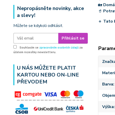
🏡
Domá
Nepropásněte novinky, akce
🥤
Potra
a slevy!
🔹
Tato 
Můžete se kdykoli odhlásit.
Přihlásit se
Param
Souhlasím se
zpracováním osobních údajů
za
účelem rozesílky newsletteru.
Značk
U NÁS MŮŽETE PLATIT
Materi
KARTOU NEBO ON-LINE
PŘEVODEM
Barva
Obje
Výška