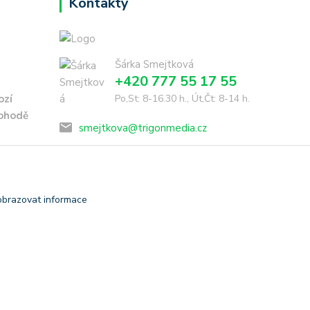
Kontakty
Šárka Smejtková
+420 777 55 17 55
ozí
Po,St: 8-16.30 h., Út,Čt: 8-14 h.
dohodě
smejtkova@trigonmedia.cz
obrazovat informace
Vytvořeno na
Eshop-rychle.cz