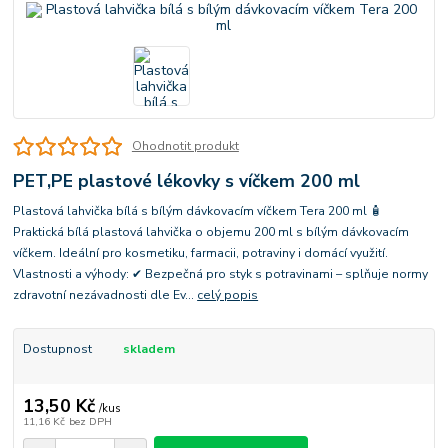
Ohodnotit produkt
PET,PE plastové lékovky s víčkem 200 ml
Plastová lahvička bílá s bílým dávkovacím víčkem Tera 200 ml 🧴
Praktická bílá plastová lahvička o objemu 200 ml s bílým dávkovacím
víčkem. Ideální pro kosmetiku, farmacii, potraviny i domácí využití.
Vlastnosti a výhody: ✔ Bezpečná pro styk s potravinami – splňuje normy
zdravotní nezávadnosti dle Ev...
celý popis
Dostupnost
skladem
13,50 Kč
/
kus
11,16 Kč
bez DPH