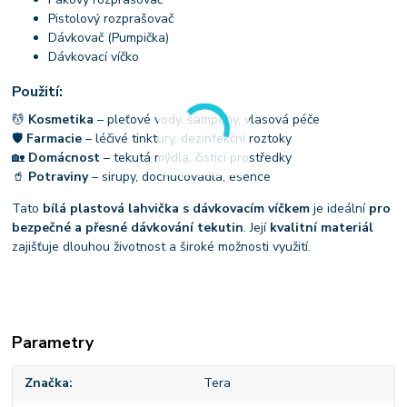
Pistolový rozprašovač
Dávkovač (Pumpička)
Dávkovací víčko
Použití:
💆
Kosmetika
– pleťové vody, šampony, vlasová péče
🛡
Farmacie
– léčivé tinktury, dezinfekční roztoky
🏡
Domácnost
– tekutá mýdla, čisticí prostředky
🥤
Potraviny
– sirupy, dochucovadla, esence
Tato
bílá plastová lahvička s dávkovacím víčkem
je ideální
pro
bezpečné a přesné dávkování tekutin
. Její
kvalitní materiál
zajišťuje dlouhou životnost a široké možnosti využití.
Parametry
Značka
Tera