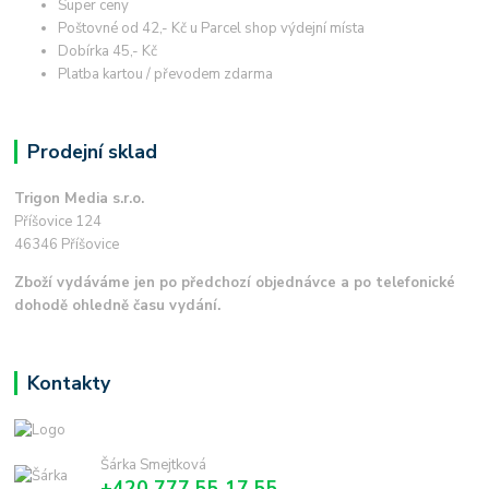
Super ceny
Poštovné od 42,- Kč u Parcel shop výdejní místa
Dobírka 45,- Kč
Platba kartou / převodem zdarma
Prodejní sklad
Trigon Media s.r.o.
Příšovice 124
46346 Příšovice
Zboží vydáváme jen po předchozí objednávce a po telefonické
dohodě ohledně času vydání.
Kontakty
Šárka Smejtková
+420 777 55 17 55