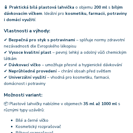
🧴
Praktická bílá plastová lahvička
o objemu
200 ml
s
bílým
dávkovacím víčkem
. Ideální pro
kosmetiku, farmacii, potraviny
i domácí využití
.
Vlastnosti a výhody:
✔
Bezpečná pro styk s potravinami
– splňuje normy zdravotní
nezávadnosti dle Evropského lékopisu
✔
Vysoce kvalitní plast
– pevný, lehký a odolný vůči chemickým
látkám
✔
Dávkovací víčko
– umožňuje přesné a hygienické dávkování
✔
Neprůhledné provedení
– chrání obsah před světlem
✔
Univerzální využití
– vhodná pro kosmetiku, farmacii,
domácnost i potraviny
Možnosti variant:
📦 Plastové lahvičky nabízíme v objemech
35 ml až 1000 ml
s
různými typy uzávěrů:
Bílé a černé víčko
Kosmetický rozprašovač
Pákový rozprašovač