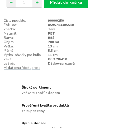
Přidat do košíku
Číslo produktu:
90000250
EAN kód:
8595743305540
Značka:
Tera
Materiál:
PET
Barva:
Bílá
Objem:
200 ml
Výška:
13 cm
Průměr:
5,5 cm
Výška lahvičky pod hrdlo:
11 cm
Závit:
PCO 28/410
uzávěr:
Dávkovací uzávěr
Hlídat cenu / dostupnost
Široký sortiment
veškeré zboží skladem
Prověřená kvalita produktů
za super ceny
Rychlé dodání