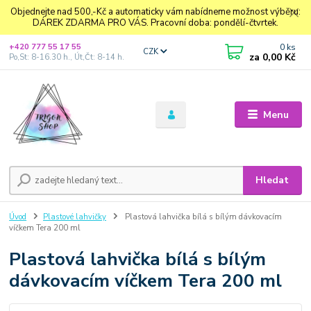
Objednejte nad 500,-Kč a automaticky vám nabídneme možnost výběru:
DÁREK ZDARMA PRO VÁS. Pracovní doba: pondělí-čtvrtek.
0
ks
+420 777 55 17 55
CZK
za
0,00 Kč
Po,St: 8-16.30 h., Út,Čt: 8-14 h.
Menu
Hledat
Úvod
Plastové lahvičky
Plastová lahvička bílá s bílým dávkovacím
víčkem Tera 200 ml
Plastová lahvička bílá s bílým
dávkovacím víčkem Tera 200 ml