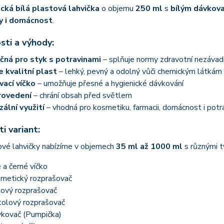
cká bílá plastová lahvička
o objemu
250 ml
s
bílým dávkov
y i domácnost
.
sti a výhody:
ná pro styk s potravinami
– splňuje normy zdravotní nezávad
 kvalitní plast
– lehký, pevný a odolný vůči chemickým látkám
ací víčko
– umožňuje přesné a hygienické dávkování
rovedení
– chrání obsah před světlem
zální využití
– vhodná pro kosmetiku, farmacii, domácnost i potr
i variant:
ové lahvičky nabízíme v objemech
35 ml až 1000 ml
s různými t
é a černé víčko
metický rozprašovač
ový rozprašovač
tolový rozprašovač
kovač (Pumpička)