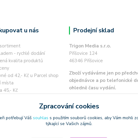
kupovat u nás
Prodejní sklad
 sortiment
Trigon Media s.r.o.
ladem - rychlé dodání
Příšovice 124
ená kvalita produktů
46346 Příšovice
ceny
Zboží vydáváme jen po předch
né od 42,- Kč u Parcel shop
objednávce a po telefonické 
í místa
ohledně času vydání.
a 45,- Kč
 kartou / převodem zdarma
Zpracování cookies
eři potřebují Váš
souhlas
s použitím souborů cookies, aby Vám mohli z
týkající se Vašich zájmů.