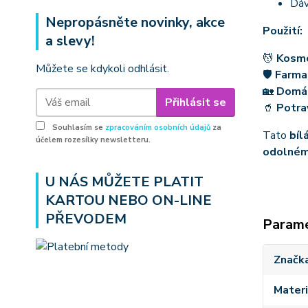
Dáv
Nepropásněte novinky, akce
Použití:
a slevy!
💆
Kosm
Můžete se kdykoli odhlásit.
🛡
Farma
🏡
Domá
Přihlásit se
🥤
Potra
Souhlasím se
zpracováním osobních údajů
za
Tato
bíl
účelem rozesílky newsletteru.
odolném
U NÁS MŮŽETE PLATIT
KARTOU NEBO ON-LINE
PŘEVODEM
Param
Značk
Materi