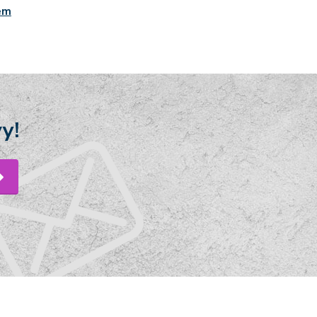
em
y!