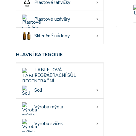
Plastové lahvičky
Plastové uzávěry
Skleněné nádoby
HLAVNÍ KATEGORIE
TABLETOVÁ
REGENERAČNÍ SŮL
Soli
Výroba mýdla
Výroba svíček