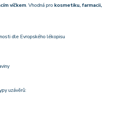
acím víčkem
. Vhodná pro
kosmetiku, farmacii,
nosti dle Evropského lékopisu
aviny
ypy uzávěrů: