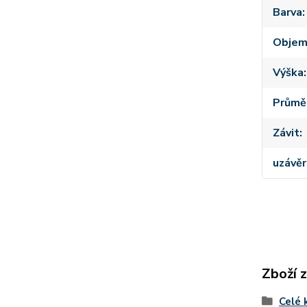
Barva
Obje
Výška
Průmě
Závit
uzávěr
Zboží 
Celé 