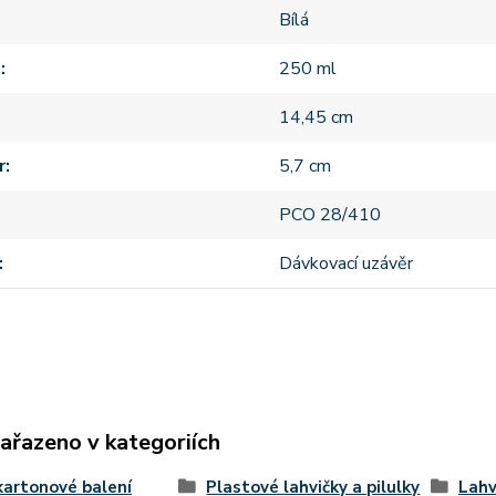
Bílá
m
250 ml
14,45 cm
r
5,7 cm
PCO 28/410
Dávkovací uzávěr
zařazeno v kategoriích
kartonové balení
Plastové lahvičky a pilulky
Lahv