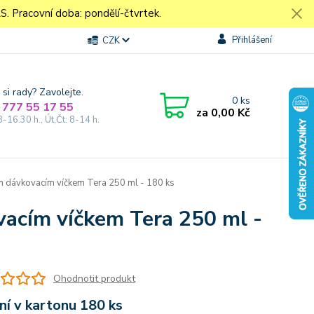
Pracovní doba: pondělí-čtvrtek.
Přihlášení
CZK
 si rady? Zavolejte.
0
ks
 777 55 17 55
za
0,00 Kč
8-16.30 h., Út,Čt: 8-14 h.
ým dávkovacím víčkem Tera 250 ml - 180 ks
ovacím víčkem Tera 250 ml -
Ohodnotit produkt
ní v kartonu 180 ks