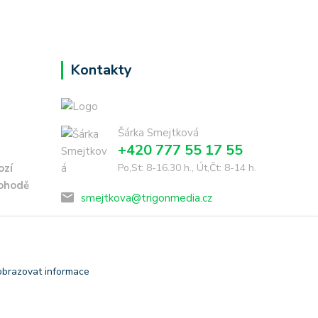
Kontakty
Šárka Smejtková
+420 777 55 17 55
ozí
Po,St: 8-16.30 h., Út,Čt: 8-14 h.
dohodě
smejtkova@trigonmedia.cz
obrazovat informace