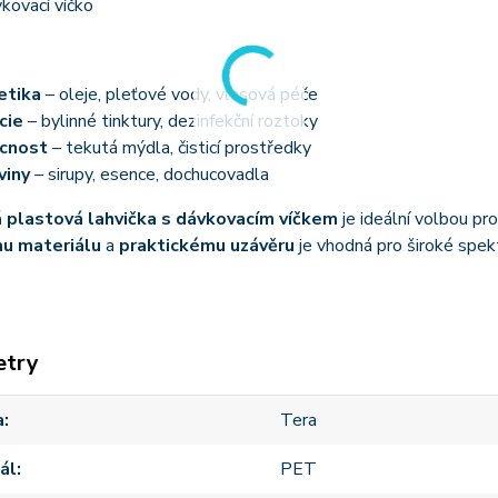
kovací víčko
etika
– oleje, pleťové vody, vlasová péče
cie
– bylinné tinktury, dezinfekční roztoky
cnost
– tekutá mýdla, čisticí prostředky
viny
– sirupy, esence, dochucovadla
á plastová lahvička s dávkovacím víčkem
je ideální volbou pr
u materiálu
a
praktickému uzávěru
je vhodná pro široké spekt
etry
a
Tera
ál
PET