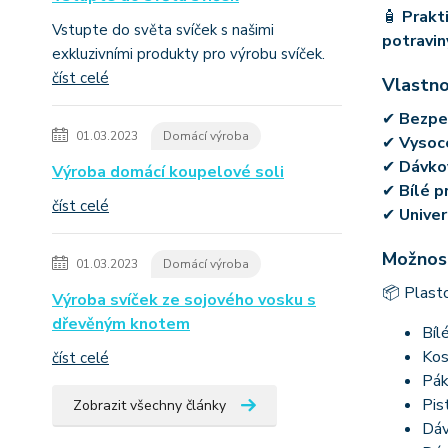
🧴
Prakti
Vstupte do světa svíček s našimi
potravin
exkluzivními produkty pro výrobu svíček.
číst celé
Vlastno
✔
Bezpeč
01.03.2023
Domácí výroba
✔
Vysoce
✔
Dávkov
Výroba domácí koupelové soli
✔
Bílé p
číst celé
✔
Univer
Možnost
01.03.2023
Domácí výroba
📦 Plast
Výroba svíček ze sojového vosku s
dřevěným knotem
Bíl
Kos
číst celé
Pák
Pis
Zobrazit všechny články
Dáv