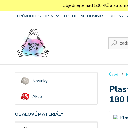
Objednejte nad 500,-Kč a autom
PRŮVODCE SHOPEM
OBCHODNÍ PODMÍNKY
RECENZE 
Úvod
P
Novinky
Plas
Akce
180 
OBALOVÉ MATERIÁLY