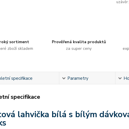
uzávěr:
roký sortiment
Prověřená kvalita produktů
eré zboží skladem
za super ceny
exp
etní specifikace
Parametry
Ho
tní specifikace
tová lahvička bílá s bílým dávko
ks