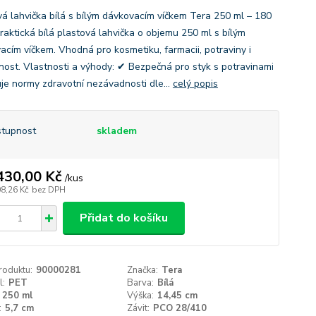
vá lahvička bílá s bílým dávkovacím víčkem Tera 250 ml – 180
Praktická bílá plastová lahvička o objemu 250 ml s bílým
acím víčkem. Vhodná pro kosmetiku, farmacii, potraviny i
ost. Vlastnosti a výhody: ✔ Bezpečná pro styk s potravinami
uje normy zdravotní nezávadnosti dle...
celý popis
tupnost
skladem
430,00 Kč
/
kus
08,26 Kč
bez DPH
Přidat do košíku
roduktu:
90000281
Značka:
Tera
l:
PET
Barva:
Bílá
250 ml
Výška:
14,45 cm
:
5,7 cm
Závit:
PCO 28/410