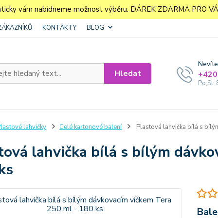
aticky vám nabídneme možnost výběru: DÁREK ZDARMA PRO VÁS. 
ZÁKAZNÍKŮ
KONTAKTY
BLOG
Nevíte
Hledat
+420
Po,St: 
lastové lahvičky
Celé kartonové balení
Plastová lahvička bílá s bíl
tová lahvička bílá s bílým dávk
ks
Bale