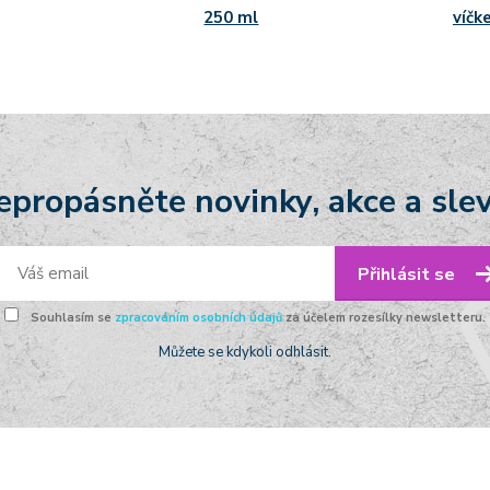
250 ml
víčk
epropásněte novinky, akce a slev
Přihlásit se
Souhlasím se
zpracováním osobních údajů
za účelem rozesílky newsletteru.
Můžete se kdykoli odhlásit.