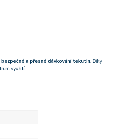
o
bezpečné a přesné dávkování tekutin
. Díky
rum využití.