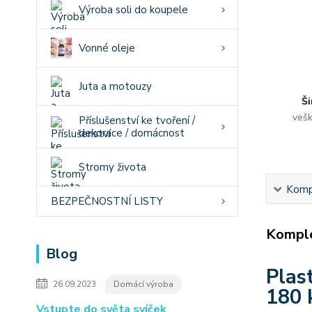
Výroba soli do koupele
Vonné oleje
Juta a motouzy
Ši
vešk
Příslušenství ke tvoření /
dekorace / domácnost
Stromy života
Kompl
BEZPEČNOSTNÍ LISTY
Komple
Blog
Plas
26.09.2023
Domácí výroba
180 
Vstupte do světa svíček