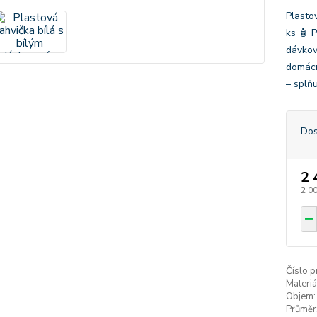
Plasto
ks 🧴 
dávkov
domácn
– splň
Dos
2 
2 0
Číslo p
Materiá
Objem:
Průměr