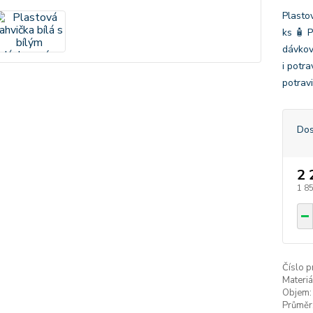
Plasto
ks 🧴 
dávkov
i potr
potrav
Dos
2 
1 8
Číslo p
Materiá
Objem:
Průměr