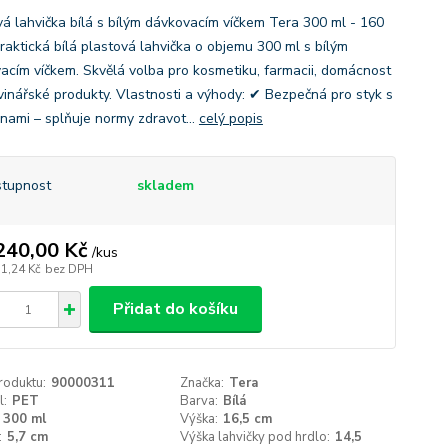
vá lahvička bílá s bílým dávkovacím víčkem Tera 300 ml - 160
Praktická bílá plastová lahvička o objemu 300 ml s bílým
acím víčkem. Skvělá volba pro kosmetiku, farmacii, domácnost
avinářské produkty. Vlastnosti a výhody: ✔ Bezpečná pro styk s
inami – splňuje normy zdravot...
celý popis
tupnost
skladem
240,00 Kč
/
kus
51,24 Kč
bez DPH
Přidat do košíku
roduktu:
90000311
Značka:
Tera
l:
PET
Barva:
Bílá
300 ml
Výška:
16,5 cm
:
5,7 cm
Výška lahvičky pod hrdlo:
14,5