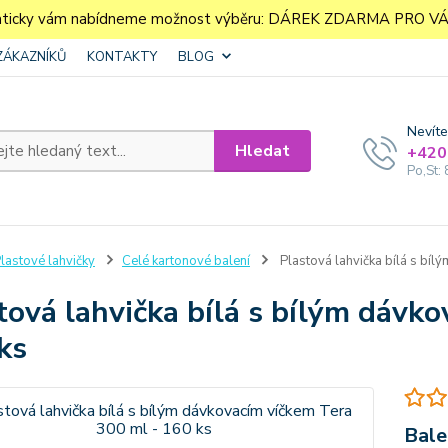
aticky vám nabídneme možnost výběru: DÁREK ZDARMA PRO VÁS. 
ZÁKAZNÍKŮ
KONTAKTY
BLOG
Nevíte
Hledat
+420
Po,St: 
lastové lahvičky
Celé kartonové balení
Plastová lahvička bílá s bíl
tová lahvička bílá s bílým dávk
ks
Bale