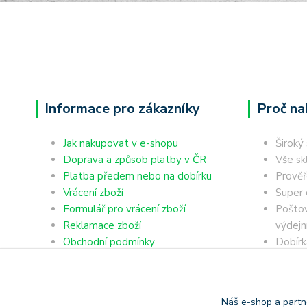
Informace pro zákazníky
Proč na
Jak nakupovat v e-shopu
Široký
Doprava a způsob platby v ČR
Vše sk
Platba předem nebo na dobírku
Prověř
Vrácení zboží
Super 
Formulář pro vrácení zboží
Poštov
Reklamace zboží
výdejn
Obchodní podmínky
Dobírk
Ochrana osobních údajů
Platba
Náš e-shop a partn