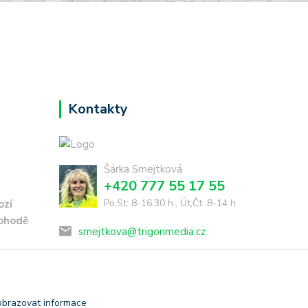
Kontakty
Šárka Smejtková
+420 777 55 17 55
Po,St: 8-16.30 h., Út,Čt: 8-14 h.
ozí
dohodě
smejtkova@trigonmedia.cz
obrazovat informace