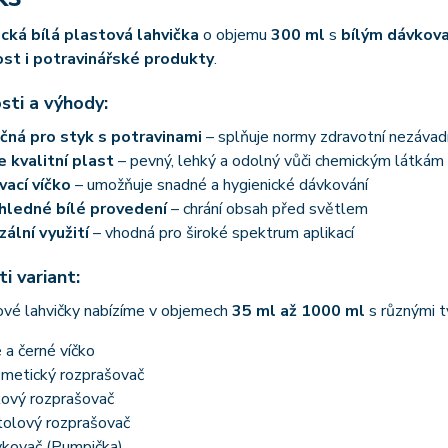
cká bílá plastová lahvička
o objemu
300 ml
s
bílým dávkov
t i potravinářské produkty
.
sti a výhody:
ná pro styk s potravinami
– splňuje normy zdravotní nezávad
 kvalitní plast
– pevný, lehký a odolný vůči chemickým látkám
ací víčko
– umožňuje snadné a hygienické dávkování
hledné bílé provedení
– chrání obsah před světlem
zální využití
– vhodná pro široké spektrum aplikací
i variant:
ové lahvičky nabízíme v objemech
35 ml až 1000 ml
s různými t
é a černé víčko
metický rozprašovač
ový rozprašovač
tolový rozprašovač
kovač (Pumpička)