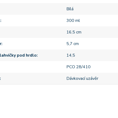
Bílá
m
300 ml
16,5 cm
r
5,7 cm
lahvičky pod hrdlo
14,5
PCO 28/410
Dávkovací uzávěr