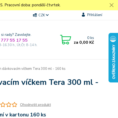
Pracovní doba: pondělí-čtvrtek.
Přihlášení
CZK
 si rady? Zavolejte.
0
ks
 777 55 17 55
za
0,00 Kč
8-16.30 h., Út,Čt: 8-14 h.
ým dávkovacím víčkem Tera 300 ml - 160 ks
ovacím víčkem Tera 300 ml -
Ohodnotit produkt
ní v kartonu 160 ks