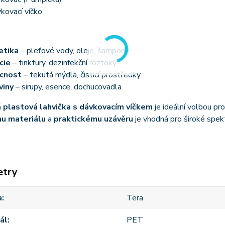
kovací víčko
etika
– pleťové vody, oleje, šampony
cie
– tinktury, dezinfekční roztoky
cnost
– tekutá mýdla, čisticí prostředky
viny
– sirupy, esence, dochucovadla
á plastová lahvička s dávkovacím víčkem
je ideální volbou pr
u materiálu
a
praktickému uzávěru
je vhodná pro široké spekt
etry
a
Tera
ál
PET