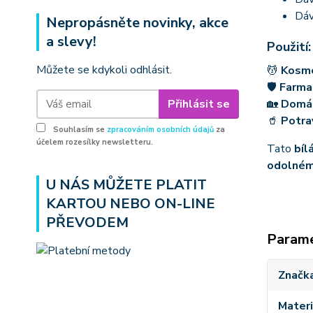
Dáv
Nepropásněte novinky, akce
a slevy!
Použití:
Můžete se kdykoli odhlásit.
💆
Kosm
🛡
Farma
Přihlásit se
🏡
Domá
🥤
Potra
Souhlasím se
zpracováním osobních údajů
za
účelem rozesílky newsletteru.
Tato
bíl
odolném
U NÁS MŮŽETE PLATIT
KARTOU NEBO ON-LINE
PŘEVODEM
Param
Značk
Materi