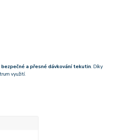
o
bezpečné a přesné dávkování tekutin
. Díky
rum využití.