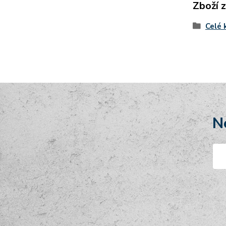
Zboží 
Celé 
N