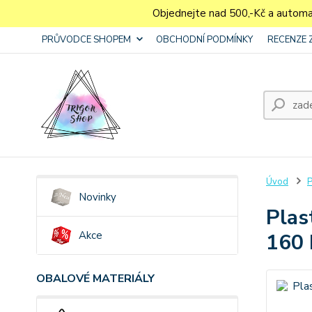
Objednejte nad 500,-Kč a autom
PRŮVODCE SHOPEM
OBCHODNÍ PODMÍNKY
RECENZE 
Úvod
P
Novinky
Plas
Akce
160 
OBALOVÉ MATERIÁLY