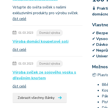
Vstupte do světa svíček s našimi
🧴
Prakti
exkluzivními produkty pro výrobu svíček.
domácnos
číst celé
Vlastno
✔
Bezpeč
01.03.2023
Domácí výroba
✔
Vysoce
Výroba domácí koupelové soli
✔
Dávkov
číst celé
✔
Neprů
✔
Univer
01.03.2023
Domácí výroba
Možnost
Výroba svíček ze sojového vosku s
📦 Plast
dřevěným knotem
Bíl
číst celé
Kos
Pák
Zobrazit všechny články
Pis
Dáv