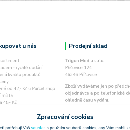
kupovat u nás
Prodejní sklad
 sortiment
Trigon Media s.r.o.
ladem - rychlé dodání
Příšovice 124
ená kvalita produktů
46346 Příšovice
ceny
Zboží vydáváme jen po předch
né od 42,- Kč u Parcel shop
objednávce a po telefonické 
í místa
ohledně času vydání.
a 45,- Kč
 kartou / převodem zdarma
Zpracování cookies
eři potřebují Váš
souhlas
s použitím souborů cookies, aby Vám mohli z