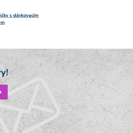
ičky s dávkovacím
em
y!