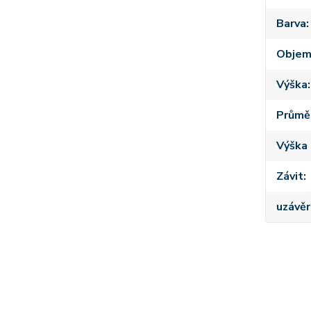
Barva
Obje
Výška
Průmě
Výška 
Závit
uzávěr