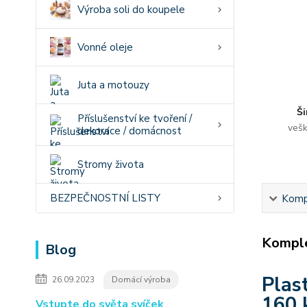
Výroba soli do koupele
Vonné oleje
Juta a motouzy
Ši
Příslušenství ke tvoření /
vešk
dekorace / domácnost
Stromy života
BEZPEČNOSTNÍ LISTY
Kompl
Komple
Blog
Plas
26.09.2023
Domácí výroba
160 
Vstupte do světa svíček