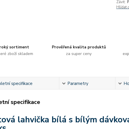
Závit:
Hlídat 
roký sortiment
Prověřená kvalita produktů
eré zboží skladem
za super ceny
exp
etní specifikace
Parametry
Ho
tní specifikace
tová lahvička bílá s bílým dávko
ks