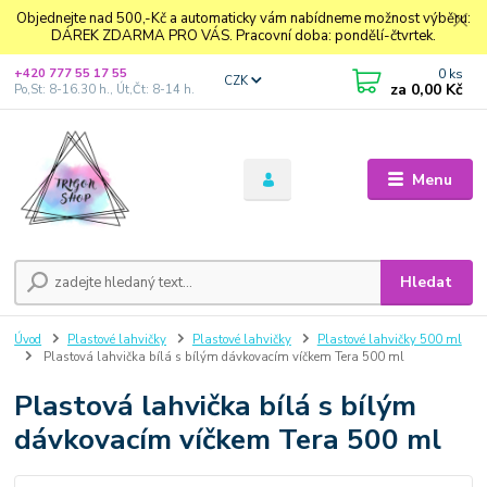
Objednejte nad 500,-Kč a automaticky vám nabídneme možnost výběru:
DÁREK ZDARMA PRO VÁS. Pracovní doba: pondělí-čtvrtek.
0
ks
+420 777 55 17 55
CZK
za
0,00 Kč
Po,St: 8-16.30 h., Út,Čt: 8-14 h.
Menu
Hledat
Úvod
Plastové lahvičky
Plastové lahvičky
Plastové lahvičky 500 ml
Plastová lahvička bílá s bílým dávkovacím víčkem Tera 500 ml
Plastová lahvička bílá s bílým
dávkovacím víčkem Tera 500 ml