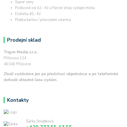
Super ceny
Poštovné od 42,- Kč u Parcel shop výdejní místa
Dobírka 45,- Kč
Platba kartou / převodem zdarma
Prodejní sklad
Trigon Media s.r.o.
Příšovice 124
46346 Příšovice
Zboží vydáváme jen po předchozí objednávce a po telefonické
dohodě ohledně času vydání.
Kontakty
Šárka Smejtková