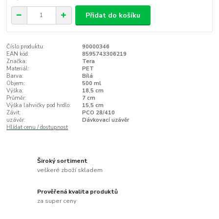
Přidat do košíku
Číslo produktu:
90000346
EAN kód:
8595743306219
Značka:
Tera
Materiál:
PET
Barva:
Bílá
Objem:
500 ml
Výška:
18,5 cm
Průměr:
7 cm
Výška lahvičky pod hrdlo:
15,5 cm
Závit:
PCO 28/410
uzávěr:
Dávkovací uzávěr
Hlídat cenu / dostupnost
Široký sortiment
veškeré zboží skladem
Prověřená kvalita produktů
za super ceny