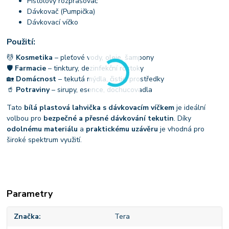
Pistolový rozprašovač
Dávkovač (Pumpička)
Dávkovací víčko
Použití:
💆
Kosmetika
– pleťové vody, oleje, šampony
🛡
Farmacie
– tinktury, dezinfekční roztoky
🏡
Domácnost
– tekutá mýdla, čisticí prostředky
🥤
Potraviny
– sirupy, esence, dochucovadla
Tato
bílá plastová lahvička s dávkovacím víčkem
je ideální
volbou pro
bezpečné a přesné dávkování tekutin
. Díky
odolnému materiálu
a
praktickému uzávěru
je vhodná pro
široké spektrum využití.
Parametry
Značka
Tera