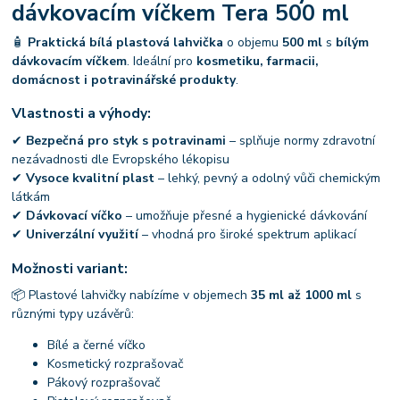
dávkovacím víčkem Tera 500 ml
🧴
Praktická bílá plastová lahvička
o objemu
500 ml
s
bílým
dávkovacím víčkem
. Ideální pro
kosmetiku, farmacii,
domácnost i potravinářské produkty
.
Vlastnosti a výhody:
✔
Bezpečná pro styk s potravinami
– splňuje normy zdravotní
nezávadnosti dle Evropského lékopisu
✔
Vysoce kvalitní plast
– lehký, pevný a odolný vůči chemickým
látkám
✔
Dávkovací víčko
– umožňuje přesné a hygienické dávkování
✔
Univerzální využití
– vhodná pro široké spektrum aplikací
Možnosti variant:
📦 Plastové lahvičky nabízíme v objemech
35 ml až 1000 ml
s
různými typy uzávěrů:
Bílé a černé víčko
Kosmetický rozprašovač
Pákový rozprašovač