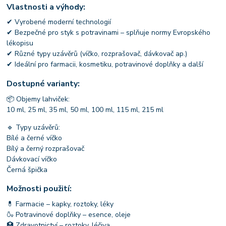
Vlastnosti a výhody:
✔ Vyrobené moderní technologií
✔ Bezpečné pro styk s potravinami – splňuje normy Evropského
lékopisu
✔ Různé typy uzávěrů (víčko, rozprašovač, dávkovač ap.)
✔ Ideální pro farmacii, kosmetiku, potravinové doplňky a další
Dostupné varianty:
📦 Objemy lahviček:
10 ml, 25 ml, 35 ml, 50 ml, 100 ml, 115 ml, 215 ml
🔹 Typy uzávěrů:
Bílé a černé víčko
Bílý a černý rozprašovač
Dávkovací víčko
Černá špička
Možnosti použití:
💊 Farmacie – kapky, roztoky, léky
🍶 Potravinové doplňky – esence, oleje
🏥 Zdravotnictví – roztoky, léčiva