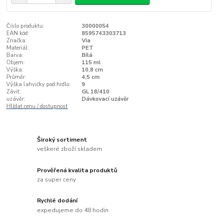
Číslo produktu:
30000054
EAN kód:
8595743303713
Značka:
Via
Materiál:
PET
Barva:
Bílá
Objem:
115 ml
Výška:
10,8 cm
Průměr:
4,5 cm
Výška lahvičky pod hrdlo:
9
Závit:
GL 18/410
uzávěr:
Dávkovací uzávěr
Hlídat cenu / dostupnost
Široký sortiment
veškeré zboží skladem
Prověřená kvalita produktů
za super ceny
Rychlé dodání
expedujeme do 48 hodin