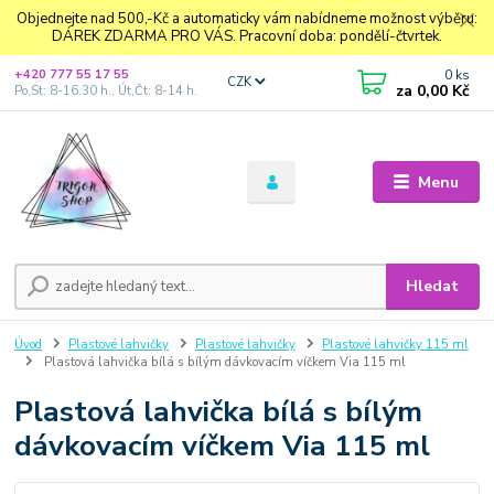
Objednejte nad 500,-Kč a automaticky vám nabídneme možnost výběru:
DÁREK ZDARMA PRO VÁS. Pracovní doba: pondělí-čtvrtek.
0
ks
+420 777 55 17 55
CZK
za
0,00 Kč
Po,St: 8-16.30 h., Út,Čt: 8-14 h.
Menu
Hledat
Úvod
Plastové lahvičky
Plastové lahvičky
Plastové lahvičky 115 ml
Plastová lahvička bílá s bílým dávkovacím víčkem Via 115 ml
Plastová lahvička bílá s bílým
dávkovacím víčkem Via 115 ml