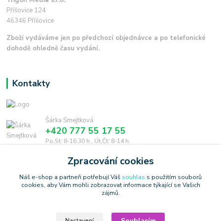
Příšovice 124
46346 Příšovice
Zboží vydáváme jen po předchozí objednávce a po telefonické
dohodě ohledně času vydání.
Kontakty
Šárka Smejtková
+420 777 55 17 55
Po,St: 8-16.30 h., Út,Čt: 8-14 h.
Zpracování cookies
smejtkova@trigonmedia.cz
Náš e-shop a partneři potřebují Váš
souhlas
s použitím souborů
cookies, aby Vám mohli zobrazovat informace týkající se Vašich
zájmů.
Souhlasím
Nastavení