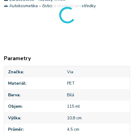
🚗 Autokosmetika – čisticí a ošetřující prostředky
Parametry
Značka
Via
Materiál
PET
Barva
Bílá
Objem
115 ml
Výška
10,8 cm
Průměr
4,5 cm