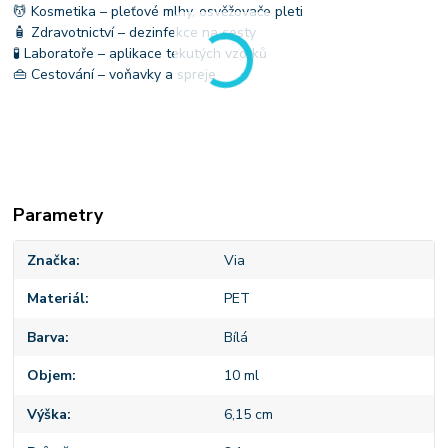
💆 Kosmetika – pleťové mlhy, osvěžovače pleti
🧴 Zdravotnictví – dezinfekce na cesty
🧪 Laboratoře – aplikace tekutých vzorků
👜 Cestování – voňavky a spreje
Parametry
Značka
Via
Materiál
PET
Barva
Bílá
Objem
10 ml
Výška
6,15 cm