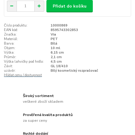
Přidat do košíku
Číslo produktu:
10000869
EAN kód:
8595743302853
Značka:
Via
Materiál:
PET
Barva:
Bílá
Objem:
10 ml
Výška:
6,15 cm
Průměr:
2,1 cm
Výška lahvičky pod hrdlo:
4,5 cm
Závit:
GL 18/410
uzávěr:
Bílý kosmetický rozprašovač
Hlídat cenu / dostupnost
Široký sortiment
veškeré zboží skladem
Prověřená kvalita produktů
za super ceny
Rychlé dodání