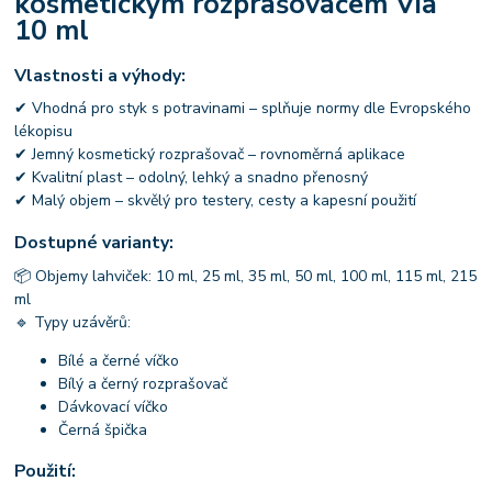
kosmetickým rozprašovačem Via
10 ml
Vlastnosti a výhody:
✔ Vhodná pro styk s potravinami – splňuje normy dle Evropského
lékopisu
✔ Jemný kosmetický rozprašovač – rovnoměrná aplikace
✔ Kvalitní plast – odolný, lehký a snadno přenosný
✔ Malý objem – skvělý pro testery, cesty a kapesní použití
Dostupné varianty:
📦 Objemy lahviček: 10 ml, 25 ml, 35 ml, 50 ml, 100 ml, 115 ml, 215
ml
🔹 Typy uzávěrů:
Bílé a černé víčko
Bílý a černý rozprašovač
Dávkovací víčko
Černá špička
Použití: