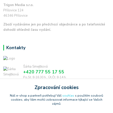
Trigon Media s.r.o.
Příšovice 124
46346 Příšovice
Zboží vydáváme jen po předchozí objednávce a po telefonické
dohodě ohledně času vydání.
Kontakty
Šárka Smejtková
+420 777 55 17 55
Po,St: 8-16.30 h., Út,Čt: 8-14 h.
Zpracování cookies
smejtkova@trigonmedia.cz
Náš e-shop a partneři potřebují Váš
souhlas
s použitím souborů
cookies, aby Vám mohli zobrazovat informace týkající se Vašich
zájmů.