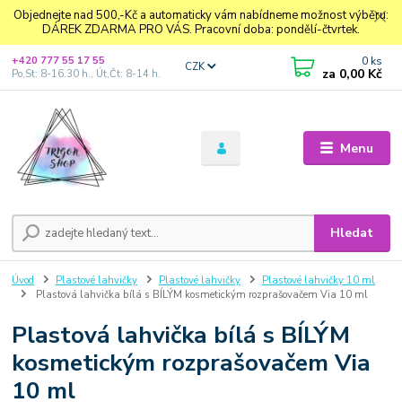
Objednejte nad 500,-Kč a automaticky vám nabídneme možnost výběru:
DÁREK ZDARMA PRO VÁS. Pracovní doba: pondělí-čtvrtek.
0
ks
+420 777 55 17 55
CZK
za
0,00 Kč
Po,St: 8-16.30 h., Út,Čt: 8-14 h.
Menu
Hledat
Úvod
Plastové lahvičky
Plastové lahvičky
Plastové lahvičky 10 ml
Plastová lahvička bílá s BÍLÝM kosmetickým rozprašovačem Via 10 ml
Plastová lahvička bílá s BÍLÝM
kosmetickým rozprašovačem Via
10 ml