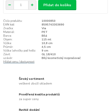
Přidat do košíku
Číslo produktu:
10000850
EAN kód:
8595743303690
Značka:
Via
Materiál:
PET
Barva:
Bílá
Objem:
115 ml
Výška:
10,8 cm
Průměr:
4,5 cm
Výška lahvičky pod hrdlo:
9 cm
Závit:
GL 18/410
uzávěr:
Bílý kosmetický rozprašovač
Hlídat cenu / dostupnost
Široký sortiment
veškeré zboží skladem
Prověřená kvalita produktů
za super ceny
Rychlé dodání