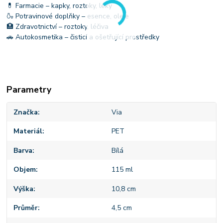
💊 Farmacie – kapky, roztoky, léky
🍶 Potravinové doplňky – esence, oleje
🏥 Zdravotnictví – roztoky, léčiva
🚗 Autokosmetika – čisticí a ošetřující prostředky
Parametry
Značka
Via
Materiál
PET
Barva
Bílá
Objem
115 ml
Výška
10,8 cm
Průměr
4,5 cm