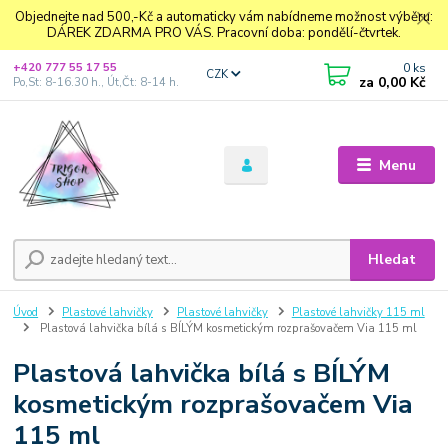
Objednejte nad 500,-Kč a automaticky vám nabídneme možnost výběru:
DÁREK ZDARMA PRO VÁS. Pracovní doba: pondělí-čtvrtek.
0
ks
+420 777 55 17 55
CZK
za
0,00 Kč
Po,St: 8-16.30 h., Út,Čt: 8-14 h.
Menu
Hledat
Úvod
Plastové lahvičky
Plastové lahvičky
Plastové lahvičky 115 ml
Plastová lahvička bílá s BÍLÝM kosmetickým rozprašovačem Via 115 ml
Plastová lahvička bílá s BÍLÝM
kosmetickým rozprašovačem Via
115 ml