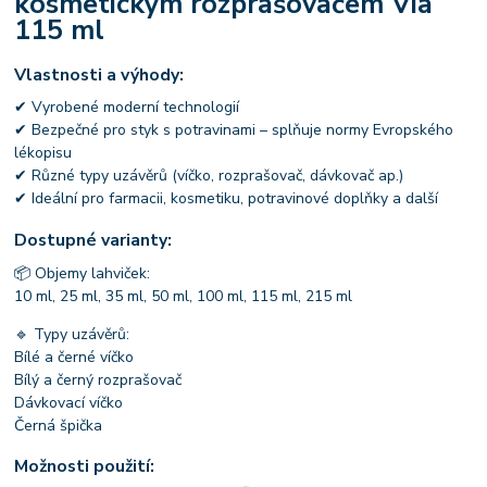
kosmetickým rozprašovačem Via
115 ml
Vlastnosti a výhody:
✔ Vyrobené moderní technologií
✔ Bezpečné pro styk s potravinami – splňuje normy Evropského
lékopisu
✔ Různé typy uzávěrů (víčko, rozprašovač, dávkovač ap.)
✔ Ideální pro farmacii, kosmetiku, potravinové doplňky a další
Dostupné varianty:
📦 Objemy lahviček:
10 ml, 25 ml, 35 ml, 50 ml, 100 ml, 115 ml, 215 ml
🔹 Typy uzávěrů:
Bílé a černé víčko
Bílý a černý rozprašovač
Dávkovací víčko
Černá špička
Možnosti použití: