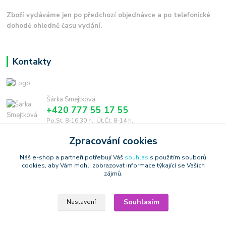
Zboží vydáváme jen po předchozí objednávce a po telefonické
dohodě ohledně času vydání.
Kontakty
Šárka Smejtková
+420 777 55 17 55
Po,St: 8-16.30 h., Út,Čt: 8-14 h.
Zpracování cookies
smejtkova@trigonmedia.cz
Náš e-shop a partneři potřebují Váš
souhlas
s použitím souborů
cookies, aby Vám mohli zobrazovat informace týkající se Vašich
zájmů.
Souhlasím
Nastavení
Copyright © 2006-2025 TrigonShop.cz - bez souhlasu nelze používat
produktové obrázky