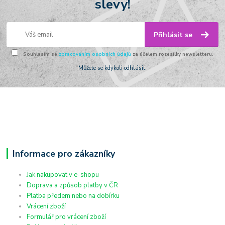
slevy!
Přihlásit se
Souhlasím se
zpracováním osobních údajů
za účelem rozesílky newsletteru.
Můžete se kdykoli odhlásit.
Informace pro zákazníky
Jak nakupovat v e-shopu
Doprava a způsob platby v ČR
Platba předem nebo na dobírku
Vrácení zboží
Formulář pro vrácení zboží