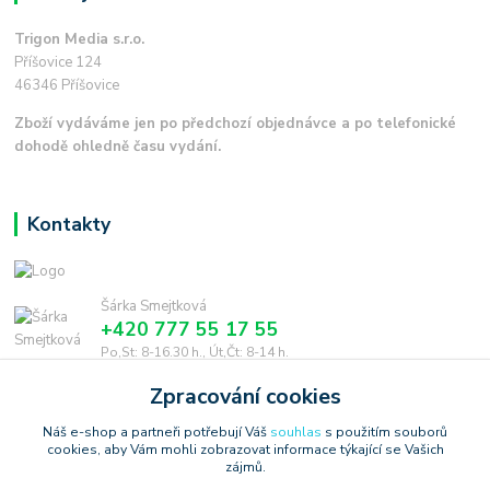
Trigon Media s.r.o.
Příšovice 124
46346 Příšovice
Zboží vydáváme jen po předchozí objednávce a po telefonické
dohodě ohledně času vydání.
Kontakty
Šárka Smejtková
+420 777 55 17 55
Po,St: 8-16.30 h., Út,Čt: 8-14 h.
Zpracování cookies
smejtkova@trigonmedia.cz
Náš e-shop a partneři potřebují Váš
souhlas
s použitím souborů
cookies, aby Vám mohli zobrazovat informace týkající se Vašich
zájmů.