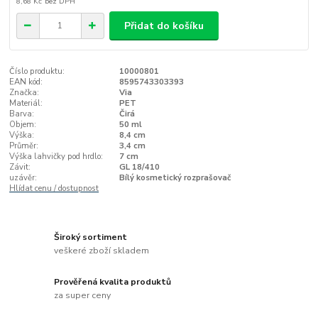
8,68 Kč
bez DPH
Přidat do košíku
Číslo produktu:
10000801
EAN kód:
8595743303393
Značka:
Via
Materiál:
PET
Barva:
Čirá
Objem:
50 ml
Výška:
8,4 cm
Průměr:
3,4 cm
Výška lahvičky pod hrdlo:
7 cm
Závit:
GL 18/410
uzávěr:
Bílý kosmetický rozprašovač
Hlídat cenu / dostupnost
Široký sortiment
veškeré zboží skladem
Prověřená kvalita produktů
za super ceny