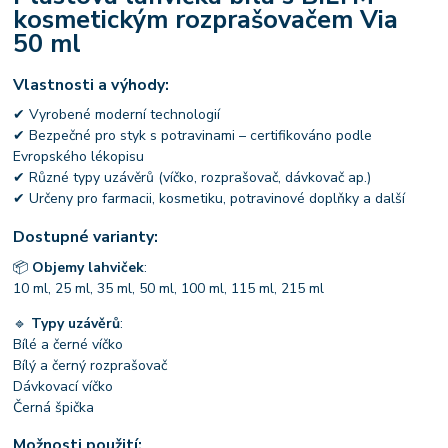
kosmetickým rozprašovačem Via
50 ml
Vlastnosti a výhody:
✔ Vyrobené moderní technologií
✔ Bezpečné pro styk s potravinami – certifikováno podle
Evropského lékopisu
✔ Různé typy uzávěrů (víčko, rozprašovač, dávkovač ap.)
✔ Určeny pro farmacii, kosmetiku, potravinové doplňky a další
Dostupné varianty:
📦
Objemy lahviček
:
10 ml, 25 ml, 35 ml, 50 ml, 100 ml, 115 ml, 215 ml
🔹
Typy uzávěrů
:
Bílé a černé víčko
Bílý a černý rozprašovač
Dávkovací víčko
Černá špička
Možnosti použití: