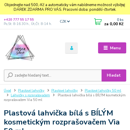
Objednejte nad 500,-Kč a automaticky vám nabídneme možnost výběru:
DÁREK ZDARMA PRO VÁS. Pracovní doba: pondělí-čtvrtek.
0
ks
+420 777 55 17 55
CZK
za
0,00 Kč
Po,St: 8-16.30 h., Út,Čt: 8-14 h.
Menu
Hledat
Úvod
Plastové lahvičky
Plastové lahvičky
Plastové lahvičky 50 ml
Lahvičky s rozprašovačem
Plastová lahvička bílá s BÍLÝM kosmetickým
rozprašovačem Via 50 ml
Plastová lahvička bílá s BÍLÝM
kosmetickým rozprašovačem Via