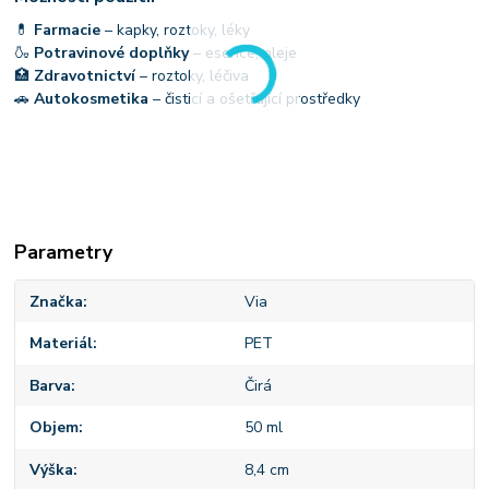
💊
Farmacie
– kapky, roztoky, léky
🍶
Potravinové doplňky
– esence, oleje
🏥
Zdravotnictví
– roztoky, léčiva
🚗
Autokosmetika
– čisticí a ošetřující prostředky
Parametry
Značka
Via
Materiál
PET
Barva
Čirá
Objem
50 ml
Výška
8,4 cm