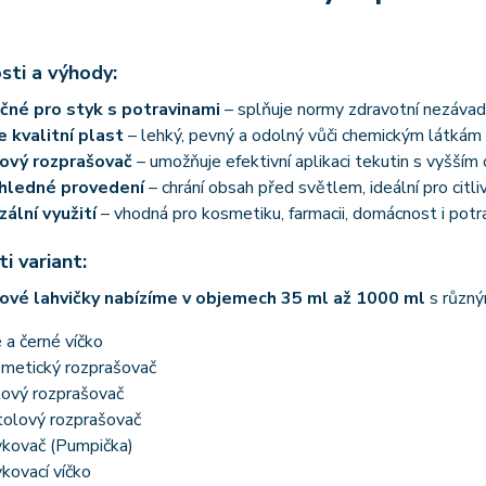
sti a výhody:
né pro styk s potravinami
– splňuje normy zdravotní nezávad
 kvalitní plast
– lehký, pevný a odolný vůči chemickým látkám
ový rozprašovač
– umožňuje efektivní aplikaci tekutin s vyšší
hledné provedení
– chrání obsah před světlem, ideální pro citli
zální využití
– vhodná pro kosmetiku, farmacii, domácnost i potr
i variant:
ové lahvičky nabízíme v objemech 35 ml až 1000 ml
s různý
é a černé víčko
metický rozprašovač
ový rozprašovač
tolový rozprašovač
kovač (Pumpička)
kovací víčko