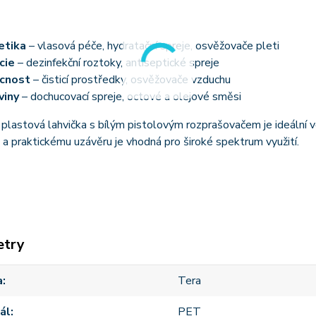
etika
– vlasová péče, hydratační spreje, osvěžovače pleti
cie
– dezinfekční roztoky, antiseptické spreje
cnost
– čisticí prostředky, osvěžovače vzduchu
viny
– dochucovací spreje, octové a olejové směsi
 plastová lahvička s bílým pistolovým rozprašovačem je ideální 
 a praktickému uzávěru je vhodná pro široké spektrum využití.
etry
a
Tera
ál
PET