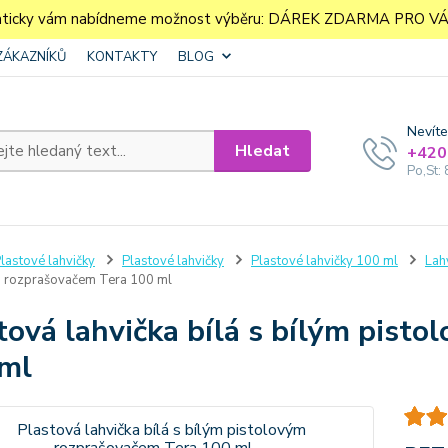
aticky vám nabídneme možnost výběru: DÁREK ZDARMA PRO VÁS. 
ZÁKAZNÍKŮ
KONTAKTY
BLOG
Nevíte
Hledat
+420
Po,St: 
lastové lahvičky
Plastové lahvičky
Plastové lahvičky 100 ml
Lah
m rozprašovačem Tera 100 ml
tová lahvička bílá s bílým pist
ml