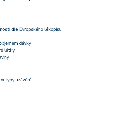
nosti dle Evropského lékopisu
m objemem dávky
vé látky
aviny
mi typy uzávěrů: