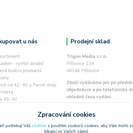
kupovat u nás
Prodejní sklad
 sortiment
Trigon Media s.r.o.
ladem - rychlé dodání
Příšovice 124
ená kvalita produktů
46346 Příšovice
ceny
Zboží vydáváme jen po předch
né od 42,- Kč u Parcel shop
objednávce a po telefonické 
í místa
ohledně času vydání.
a 45,- Kč
 kartou / převodem zdarma
Zpracování cookies
eři potřebují Váš
souhlas
s použitím souborů cookies, aby Vám mohli z
týkající se Vašich zájmů.