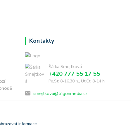
Kontakty
Šárka Smejtková
+420 777 55 17 55
ozí
Po,St: 8-16.30 h., Út,Čt: 8-14 h.
dohodě
smejtkova@trigonmedia.cz
obrazovat informace