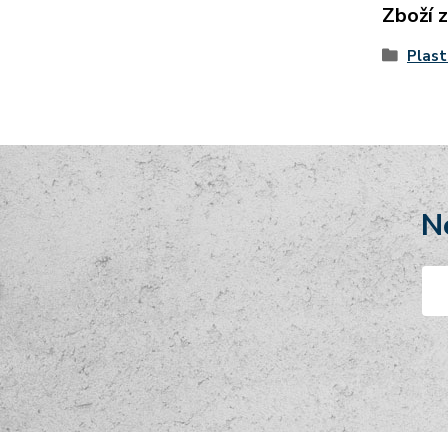
Zboží 
Plast
N