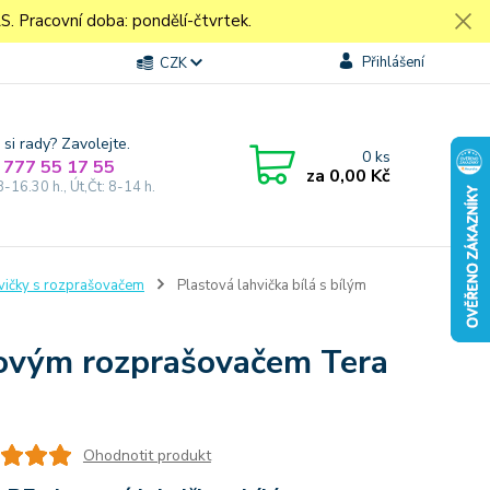
Pracovní doba: pondělí-čtvrtek.
Přihlášení
CZK
 si rady? Zavolejte.
0
ks
 777 55 17 55
za
0,00 Kč
8-16.30 h., Út,Čt: 8-14 h.
vičky s rozprašovačem
Plastová lahvička bílá s bílým
olovým rozprašovačem Tera
Ohodnotit produkt