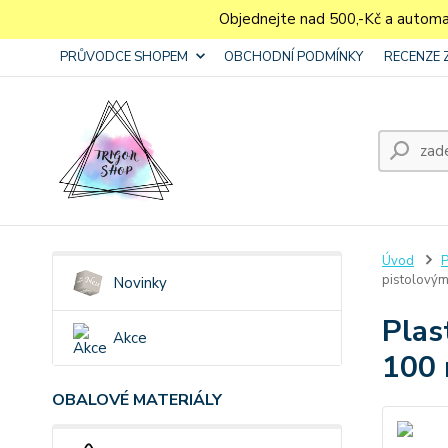
Objednejte nad 500,-Kč a autom
PRŮVODCE SHOPEM
OBCHODNÍ PODMÍNKY
RECENZE 
Úvod
P
pistolový
Novinky
Plas
Akce
100 
OBALOVÉ MATERIÁLY