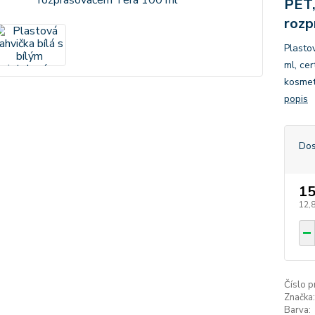
PET,
rozp
Plasto
ml, cer
kosmet
popis
Dos
15
12,
Číslo p
Značka:
Barva: