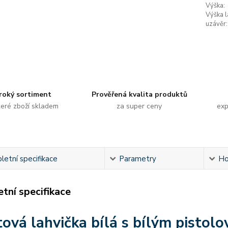
Výška:
Výška l
uzávěr:
roký sortiment
Prověřená kvalita produktů
eré zboží skladem
za super ceny
exp
etní specifikace
Parametry
Ho
tní specifikace
tová lahvička bílá s bílým pisto