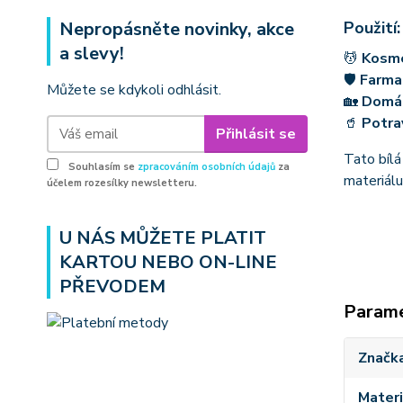
Nepropásněte novinky, akce
Použití:
a slevy!
💆
Kosm
🛡
Farma
Můžete se kdykoli odhlásit.
🏡
Domá
🥤
Potra
Přihlásit se
Tato bílá
Souhlasím se
zpracováním osobních údajů
za
materiálu
účelem rozesílky newsletteru.
U NÁS MŮŽETE PLATIT
KARTOU NEBO ON-LINE
PŘEVODEM
Param
Značk
Materi