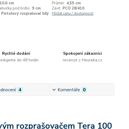
10,6 cm
Průměr:
4,55 cm
ahvičky pod hrdlo:
9 cm
Závit:
PCO 28/410
Pistolový rozprašovač bílý
Hlídat cenu / dostupnost
Rychlé dodání
Spokojení zákazníci
edujeme do 48 hodin
recenze z Heureka.cz
dnocení
4
Komentáře
0
lovým rozprašovačem Tera 100