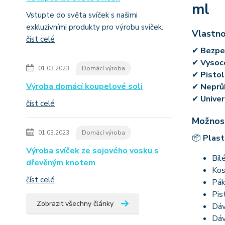
ml
Vstupte do světa svíček s našimi
exkluzivními produkty pro výrobu svíček.
Vlastno
číst celé
✔
Bezpeč
✔
Vysoce
01.03.2023
Domácí výroba
✔
Pistol
Výroba domácí koupelové soli
✔
Neprů
✔
Univer
číst celé
Možnost
01.03.2023
Domácí výroba
📦
Plast
Výroba svíček ze sojového vosku s
Bíl
dřevěným knotem
Kos
číst celé
Pák
Pis
Zobrazit všechny články
Dáv
Dáv