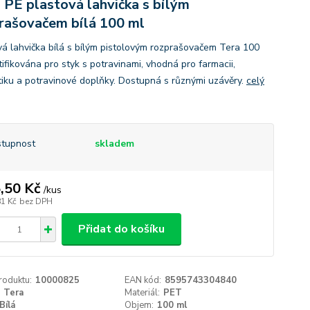
 PE plastová lahvička s bílým
rašovačem bílá 100 ml
vá lahvička bílá s bílým pistolovým rozprašovačem Tera 100
tifikována pro styk s potravinami, vhodná pro farmacii,
iku a potravinové doplňky. Dostupná s různými uzávěry.
celý
tupnost
skladem
,50 Kč
/
kus
81 Kč
bez DPH
Přidat do košíku
roduktu:
10000825
EAN kód:
8595743304840
Tera
Materiál:
PET
Bílá
Objem:
100 ml