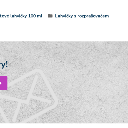
tové lahvičky 100 ml
Lahvičky s rozprašovačem
y!