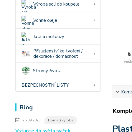
Výroba soli do koupele
Vonné oleje
Juta a motouzy
Příslušenství ke tvoření /
Ši
dekorace / domácnost
vešk
Stromy života
BEZPEČNOSTNÍ LISTY
Kompl
Blog
Komple
26.09.2023
Domácí výroba
Plas
Vstupte do světa svíček