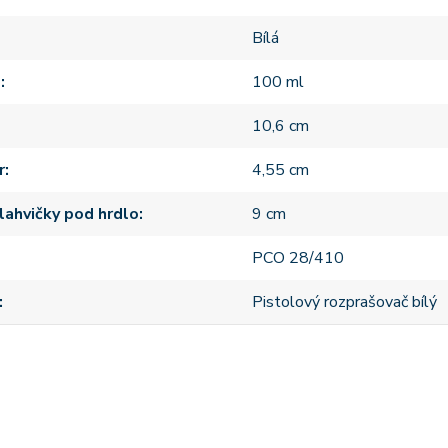
Bílá
m
100 ml
10,6 cm
r
4,55 cm
lahvičky pod hrdlo
9 cm
PCO 28/410
Pistolový rozprašovač bílý