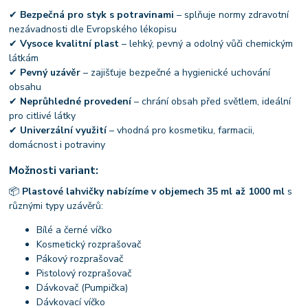
✔
Bezpečná pro styk s potravinami
– splňuje normy zdravotní
nezávadnosti dle Evropského lékopisu
✔
Vysoce kvalitní plast
– lehký, pevný a odolný vůči chemickým
látkám
✔
Pevný uzávěr
– zajišťuje bezpečné a hygienické uchování
obsahu
✔
Neprůhledné provedení
– chrání obsah před světlem, ideální
pro citlivé látky
✔
Univerzální využití
– vhodná pro kosmetiku, farmacii,
domácnost i potraviny
Možnosti variant:
📦
Plastové lahvičky nabízíme v objemech 35 ml až 1000 ml
s
různými typy uzávěrů:
Bílé a černé víčko
Kosmetický rozprašovač
Pákový rozprašovač
Pistolový rozprašovač
Dávkovač (Pumpička)
Dávkovací víčko