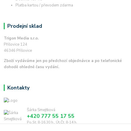
Platba kartou / převodem zdarma
Prodejní sklad
Trigon Media s.r.o.
Příšovice 124
46346 Příšovice
Zboží vydáváme jen po předchozí objednávce a po telefonické
dohodě ohledně času vydání.
Kontakty
Šárka Smejtková
+420 777 55 17 55
Po,St: 8-16.30 h., Út,Čt: 8-14 h.