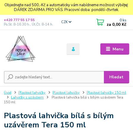
Objednejte nad 500,-Kč a automaticky vám nabídneme možnost výběru:
DÁREK ZDARMA PRO VÁS. Pracovní doba: pondělí-čtvrtek.
0
ks
+420 777 55 17 55
CZK
za
0,00 Kč
Po,St: 8-16.30 h., Út,Čt: 8-14 h.
Menu
Hledat
Úvod
Plastové lahvičky
Plastové lahvičky
Plastové lahvičky 150 ml
Lahvičky s uzávěrem
Plastová lahvička bílá s bílým uzávěrem Tera
150 ml
Plastová lahvička bílá s bílým
uzávěrem Tera 150 ml