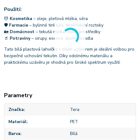
Použití:
💆
Kosmetika
– oleje, pleťová mléka, séra
🛡
Farmacie
– bylinné tinktury, dezinfekční roztoky
🏡
Domácnost
– tekutá mýdla, čisticí prostředky
🥤
Potraviny
– sirupy, esence, dochucovadla
Tato bílá plastová lahvička s bílým uzávěrem je ideální volbou pro
bezpečné uchování tekutin. Díky odolnému materiálu a
praktickému uzávěru je vhodná pro široké spektrum využití.
Parametry
Značka
Tera
Materiál
PET
Barva
Bílá