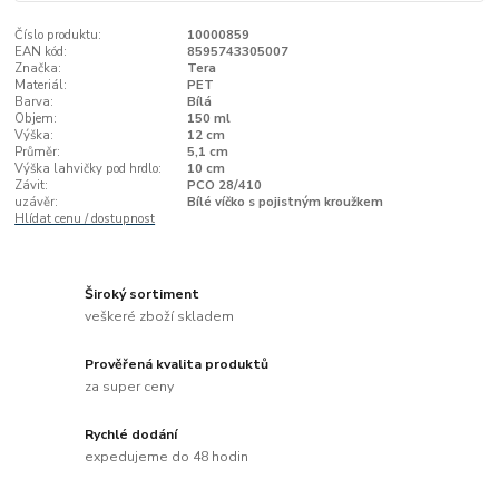
Číslo produktu:
10000859
EAN kód:
8595743305007
Značka:
Tera
Materiál:
PET
Barva:
Bílá
Objem:
150 ml
Výška:
12 cm
Průměr:
5,1 cm
Výška lahvičky pod hrdlo:
10 cm
Závit:
PCO 28/410
uzávěr:
Bílé víčko s pojistným kroužkem
Hlídat cenu / dostupnost
Široký sortiment
veškeré zboží skladem
Prověřená kvalita produktů
za super ceny
Rychlé dodání
expedujeme do 48 hodin