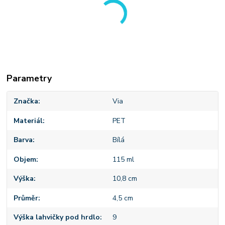
Parametry
Značka
Via
Materiál
PET
Barva
Bílá
Objem
115 ml
Výška
10,8 cm
Průměr
4,5 cm
Výška lahvičky pod hrdlo
9