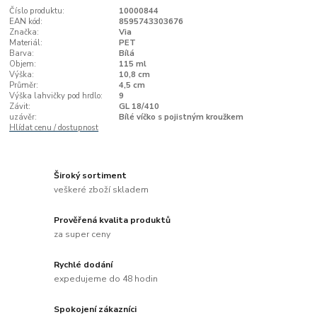
Číslo produktu:
10000844
EAN kód:
8595743303676
Značka:
Via
Materiál:
PET
Barva:
Bílá
Objem:
115 ml
Výška:
10,8 cm
Průměr:
4,5 cm
Výška lahvičky pod hrdlo:
9
Závit:
GL 18/410
uzávěr:
Bílé víčko s pojistným kroužkem
Hlídat cenu / dostupnost
Široký sortiment
veškeré zboží skladem
Prověřená kvalita produktů
za super ceny
Rychlé dodání
expedujeme do 48 hodin
Spokojení zákazníci