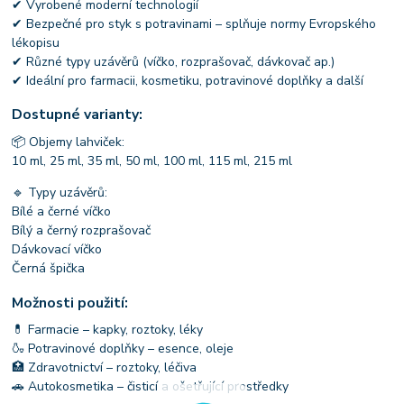
✔ Vyrobené moderní technologií
✔ Bezpečné pro styk s potravinami – splňuje normy Evropského
lékopisu
✔ Různé typy uzávěrů (víčko, rozprašovač, dávkovač ap.)
✔ Ideální pro farmacii, kosmetiku, potravinové doplňky a další
Dostupné varianty:
📦 Objemy lahviček:
10 ml, 25 ml, 35 ml, 50 ml, 100 ml, 115 ml, 215 ml
🔹 Typy uzávěrů:
Bílé a černé víčko
Bílý a černý rozprašovač
Dávkovací víčko
Černá špička
Možnosti použití:
💊 Farmacie – kapky, roztoky, léky
🍶 Potravinové doplňky – esence, oleje
🏥 Zdravotnictví – roztoky, léčiva
🚗 Autokosmetika – čisticí a ošetřující prostředky