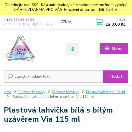
Objednejte nad 500,-Kč a automaticky vám nabídneme možnost výběru:
DÁREK ZDARMA PRO VÁS. Pracovní doba: pondělí-čtvrtek.
0
ks
+420 777 55 17 55
CZK
za
0,00 Kč
Po,St: 8-16.30 h., Út,Čt: 8-14 h.
Menu
Hledat
Úvod
Plastové lahvičky
Plastové lahvičky
Plastové lahvičky 115 ml
Plastová lahvička bílá s bílým uzávěrem Via 115 ml
Plastová lahvička bílá s bílým
uzávěrem Via 115 ml