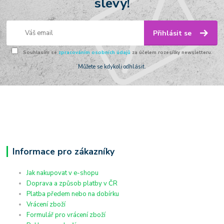
slevy!
Přihlásit se
Souhlasím se
zpracováním osobních údajů
za účelem rozesílky newsletteru.
Můžete se kdykoli odhlásit.
Informace pro zákazníky
Jak nakupovat v e-shopu
Doprava a způsob platby v ČR
Platba předem nebo na dobírku
Vrácení zboží
Formulář pro vrácení zboží