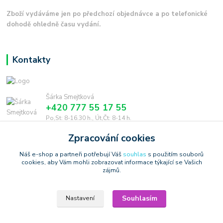
Zboží vydáváme jen po předchozí objednávce a po telefonické
dohodě ohledně času vydání.
Kontakty
Šárka Smejtková
+420 777 55 17 55
Po,St: 8-16.30 h., Út,Čt: 8-14 h.
Zpracování cookies
smejtkova@trigonmedia.cz
Náš e-shop a partneři potřebují Váš
souhlas
s použitím souborů
cookies, aby Vám mohli zobrazovat informace týkající se Vašich
zájmů.
Souhlasím
Nastavení
Copyright © 2006-2025 TrigonShop.cz - bez souhlasu nelze používat
produktové obrázky