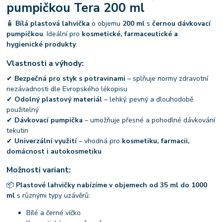
pumpičkou Tera 200 ml
🧴
Bílá plastová lahvička
o objemu
200 ml
s
černou dávkovací
pumpičkou
. Ideální pro
kosmetické, farmaceutické a
hygienické produkty
.
Vlastnosti a výhody:
✔
Bezpečná pro styk s potravinami
– splňuje normy zdravotní
nezávadnosti dle Evropského lékopisu
✔
Odolný plastový materiál
– lehký, pevný a dlouhodobě
použitelný
✔
Dávkovací pumpička
– umožňuje přesné a pohodlné dávkování
tekutin
✔
Univerzální využití
– vhodná pro
kosmetiku, farmacii,
domácnost i autokosmetiku
Možnosti variant:
📦
Plastové lahvičky nabízíme v objemech od 35 ml do 1000
ml
s různými typy uzávěrů:
Bílé a černé víčko