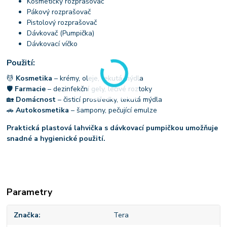
Kosmetický rozprašovač
Pákový rozprašovač
Pistolový rozprašovač
Dávkovač (Pumpička)
Dávkovací víčko
Použití:
💆
Kosmetika
– krémy, oleje, tekutá mýdla
🛡
Farmacie
– dezinfekční gely, léčivé roztoky
🏡
Domácnost
– čisticí prostředky, tekutá mýdla
🚗
Autokosmetika
– šampony, pečující emulze
Praktická plastová lahvička s dávkovací pumpičkou umožňuje
snadné a hygienické použití.
Parametry
Značka
Tera