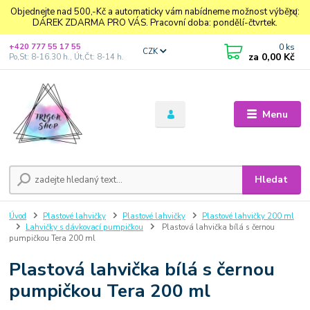
Objednejte nad 500,-Kč a automaticky vám nabídneme možnost výběru:
DÁREK ZDARMA PRO VÁS. Pracovní doba: pondělí-čtvrtek.
0
ks
+420 777 55 17 55
CZK
za
0,00 Kč
Po,St: 8-16.30 h., Út,Čt: 8-14 h.
Menu
Hledat
Úvod
Plastové lahvičky
Plastové lahvičky
Plastové lahvičky 200 ml
Lahvičky s dávkovací pumpičkou
Plastová lahvička bílá s černou
pumpičkou Tera 200 ml
Plastová lahvička bílá s černou
pumpičkou Tera 200 ml