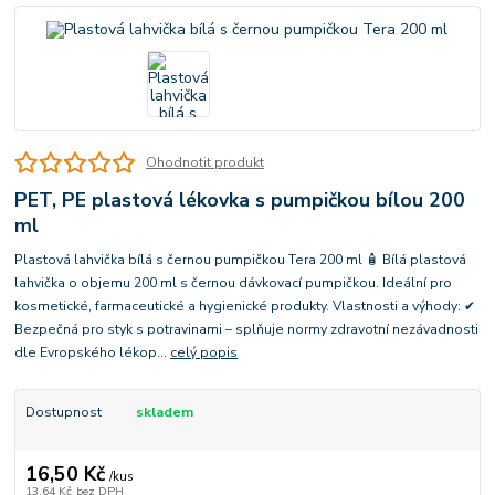
Ohodnotit produkt
PET, PE plastová lékovka s pumpičkou bílou 200
ml
Plastová lahvička bílá s černou pumpičkou Tera 200 ml 🧴 Bílá plastová
lahvička o objemu 200 ml s černou dávkovací pumpičkou. Ideální pro
kosmetické, farmaceutické a hygienické produkty. Vlastnosti a výhody: ✔
Bezpečná pro styk s potravinami – splňuje normy zdravotní nezávadnosti
dle Evropského lékop...
celý popis
Dostupnost
skladem
16,50 Kč
/
kus
13,64 Kč
bez DPH