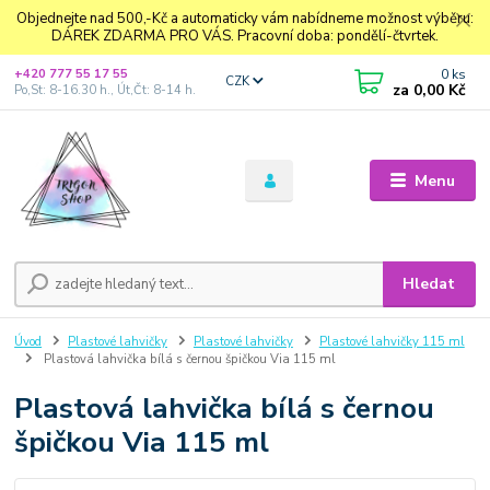
Objednejte nad 500,-Kč a automaticky vám nabídneme možnost výběru:
DÁREK ZDARMA PRO VÁS. Pracovní doba: pondělí-čtvrtek.
0
ks
+420 777 55 17 55
CZK
za
0,00 Kč
Po,St: 8-16.30 h., Út,Čt: 8-14 h.
Menu
Hledat
Úvod
Plastové lahvičky
Plastové lahvičky
Plastové lahvičky 115 ml
Plastová lahvička bílá s černou špičkou Via 115 ml
Plastová lahvička bílá s černou
špičkou Via 115 ml