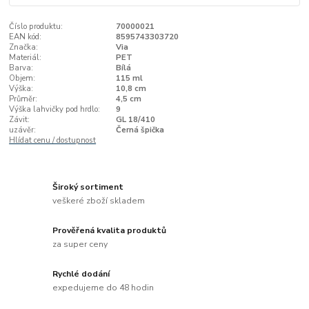
Číslo produktu:
70000021
EAN kód:
8595743303720
Značka:
Via
Materiál:
PET
Barva:
Bílá
Objem:
115 ml
Výška:
10,8 cm
Průměr:
4,5 cm
Výška lahvičky pod hrdlo:
9
Závit:
GL 18/410
uzávěr:
Černá špička
Hlídat cenu / dostupnost
Široký sortiment
veškeré zboží skladem
Prověřená kvalita produktů
za super ceny
Rychlé dodání
expedujeme do 48 hodin