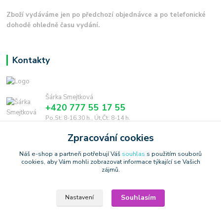
Zboží vydáváme jen po předchozí objednávce a po telefonické
dohodě ohledně času vydání.
Kontakty
Šárka Smejtková
+420 777 55 17 55
Po,St: 8-16.30 h., Út,Čt: 8-14 h.
Zpracování cookies
smejtkova@trigonmedia.cz
Náš e-shop a partneři potřebují Váš
souhlas
s použitím souborů
cookies, aby Vám mohli zobrazovat informace týkající se Vašich
zájmů.
Souhlasím
Nastavení
Copyright © 2006-2025 TrigonShop.cz - bez souhlasu nelze používat
produktové obrázky