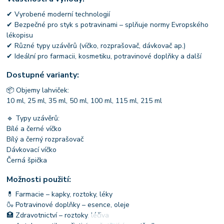
✔ Vyrobené moderní technologií
✔ Bezpečné pro styk s potravinami – splňuje normy Evropského
lékopisu
✔ Různé typy uzávěrů (víčko, rozprašovač, dávkovač ap.)
✔ Ideální pro farmacii, kosmetiku, potravinové doplňky a další
Dostupné varianty:
📦 Objemy lahviček:
10 ml, 25 ml, 35 ml, 50 ml, 100 ml, 115 ml, 215 ml
🔹 Typy uzávěrů:
Bílé a černé víčko
Bílý a černý rozprašovač
Dávkovací víčko
Černá špička
Možnosti použití:
💊 Farmacie – kapky, roztoky, léky
🍶 Potravinové doplňky – esence, oleje
🏥 Zdravotnictví – roztoky, léčiva