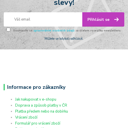
slevy!
Přihlásit se
Souhlasím se
zpracováním osobních údajů
za účelem rozesílky newsletteru.
Můžete se kdykoli odhlásit.
Informace pro zákazníky
Jak nakupovat v e-shopu
Doprava a způsob platby v ČR
Platba předem nebo na dobírku
Vrácení zboží
Formulář pro vrácení zboží