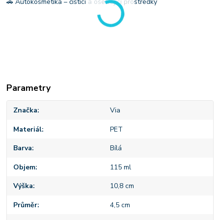
🚗 Autokosmetika – čisticí a ošetřující prostředky
Parametry
Značka
Via
Materiál
PET
Barva
Bílá
Objem
115 ml
Výška
10,8 cm
Průměr
4,5 cm