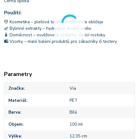
Černá špička
Použití:
💆 Kosmetika – pleťová tonika, osvěžovače obličeje
🌿 Bylinné extrakty – hydroláty, aroma směsi
🧴 Domácnost – osvěžovače vzduchu, čisticí roztoky
🛍️ Vzorky – malé balení produktů pro zákazníky či testery
Parametry
Značka
Via
Materiál
PET
Barva
Bílá
Objem
100 ml
Výška
12,35 cm