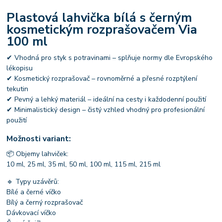
Plastová lahvička bílá s černým
kosmetickým rozprašovačem Via
100 ml
✔ Vhodná pro styk s potravinami – splňuje normy dle Evropského
lékopisu
✔ Kosmetický rozprašovač – rovnoměrné a přesné rozptýlení
tekutin
✔ Pevný a lehký materiál – ideální na cesty i každodenní použití
✔ Minimalistický design – čistý vzhled vhodný pro profesionální
použití
Možnosti variant:
📦 Objemy lahviček:
10 ml, 25 ml, 35 ml, 50 ml, 100 ml, 115 ml, 215 ml
🔹 Typy uzávěrů:
Bílé a černé víčko
Bílý a černý rozprašovač
Dávkovací víčko