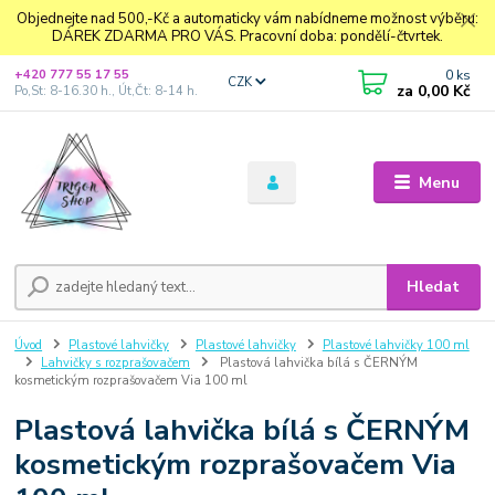
Objednejte nad 500,-Kč a automaticky vám nabídneme možnost výběru:
DÁREK ZDARMA PRO VÁS. Pracovní doba: pondělí-čtvrtek.
0
ks
+420 777 55 17 55
CZK
za
0,00 Kč
Po,St: 8-16.30 h., Út,Čt: 8-14 h.
Menu
Hledat
Úvod
Plastové lahvičky
Plastové lahvičky
Plastové lahvičky 100 ml
Lahvičky s rozprašovačem
Plastová lahvička bílá s ČERNÝM
kosmetickým rozprašovačem Via 100 ml
Plastová lahvička bílá s ČERNÝM
kosmetickým rozprašovačem Via