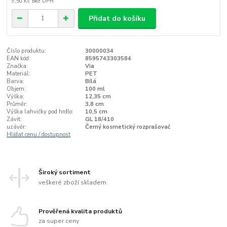
9,50 Kč
bez DPH
Přidat do košíku
Číslo produktu:
30000034
EAN kód:
8595743303584
Značka:
Via
Materiál:
PET
Barva:
Bílá
Objem:
100 ml
Výška:
12,35 cm
Průměr:
3,8 cm
Výška lahvičky pod hrdlo:
10,5 cm
Závit:
GL 18/410
uzávěr:
Černý kosmetický rozprašovač
Hlídat cenu / dostupnost
Široký sortiment
veškeré zboží skladem
Prověřená kvalita produktů
za super ceny