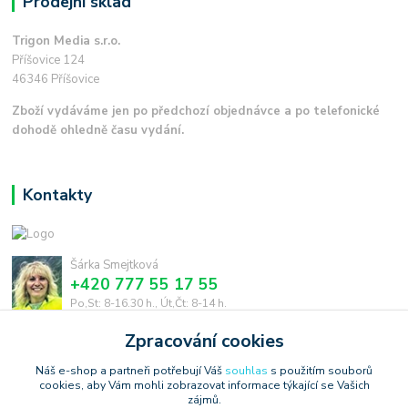
Prodejní sklad
Trigon Media s.r.o.
Příšovice 124
46346 Příšovice
Zboží vydáváme jen po předchozí objednávce a po telefonické
dohodě ohledně času vydání.
Kontakty
Šárka Smejtková
+420 777 55 17 55
Po,St: 8-16.30 h., Út,Čt: 8-14 h.
Zpracování cookies
smejtkova@trigonmedia.cz
Náš e-shop a partneři potřebují Váš
souhlas
s použitím souborů
cookies, aby Vám mohli zobrazovat informace týkající se Vašich
zájmů.