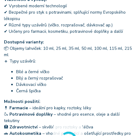
✔ Vyrobené moderní technologií
✔ Bezpečné pro styk s potravinami, splňující normy Evropského
lékopisu
✔ Různé typy uzávěrů (víčko, rozprašovač, dávkovač ap.)
✔ Určeny pro farmacii, kosmetiku, potravinové doplňky a další
Dostupné varianty:
📦 Objemy lahviček: 10 ml, 25 ml, 35 ml, 50 ml, 100 ml, 115 ml, 215
ml
🔹 Typy uzávěrů:
Bílé a černé víčko
Bílý a černý rozprašovač
Dávkovací víčko
Černá špička
Možnosti použití:
💊
Farmacie
– ideální pro kapky, roztoky, léky
🍶
Potravinové doplňky
– vhodné pro esence, oleje a další
tekutiny
🏥
Zdravotnictví
– skvělé pro roztoky a léčiva
🚗
Autokosmetika
– vhodné pro čisticí a ošetřující prostředky pro