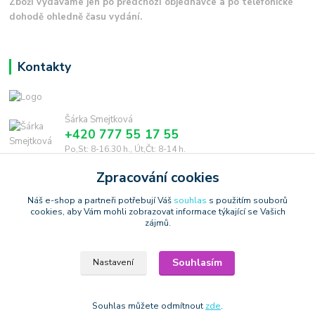
Zboží vydáváme jen po předchozí objednávce a po telefonické
dohodě ohledně času vydání.
Kontakty
Šárka Smejtková
+420 777 55 17 55
Po,St: 8-16.30 h., Út,Čt: 8-14 h.
Zpracování cookies
smejtkova@trigonmedia.cz
Náš e-shop a partneři potřebují Váš
souhlas
s použitím souborů
cookies, aby Vám mohli zobrazovat informace týkající se Vašich
zájmů.
Souhlasím
Nastavení
Copyright © 2006-2025 TrigonShop.cz - bez souhlasu nelze používat
produktové obrázky
Vytvořeno na
Eshop-rychle.cz
Souhlas můžete odmítnout
zde
.