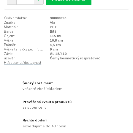
Číslo produktu:
90000096
Značka:
Via
Materiál:
PET
Barva:
Bílá
Objem:
115 ml
Výška:
10,8 cm
Průměr:
4,5 cm
Výška lahvičky pod hrdlo:
9 cm
Závit:
GL 18/410
uzávěr:
Černý kosmetický rozprašovač
Hlídat cenu / dostupnost
Široký sortiment
veškeré zboží skladem
Prověřená kvalita produktů
za super ceny
Rychlé dodání
expedujeme do 48 hodin