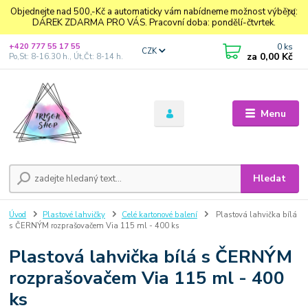
Objednejte nad 500,-Kč a automaticky vám nabídneme možnost výběru:
DÁREK ZDARMA PRO VÁS. Pracovní doba: pondělí-čtvrtek.
0
ks
+420 777 55 17 55
CZK
za
0,00 Kč
Po,St: 8-16.30 h., Út,Čt: 8-14 h.
Menu
Hledat
Úvod
Plastové lahvičky
Celé kartonové balení
Plastová lahvička bílá
s ČERNÝM rozprašovačem Via 115 ml - 400 ks
Plastová lahvička bílá s ČERNÝM
rozprašovačem Via 115 ml - 400
ks