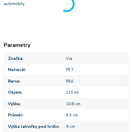
automobily
Parametry
Značka
Via
Materiál
PET
Barva
Bílá
Objem
115 ml
Výška
10,8 cm
Průměr
4,5 cm
Výška lahvičky pod hrdlo
9 cm