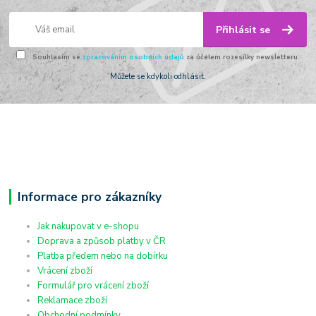
Přihlásit se
Souhlasím se
zpracováním osobních údajů
za účelem rozesílky newsletteru.
Můžete se kdykoli odhlásit.
Informace pro zákazníky
Jak nakupovat v e-shopu
Doprava a způsob platby v ČR
Platba předem nebo na dobírku
Vrácení zboží
Formulář pro vrácení zboží
Reklamace zboží
Obchodní podmínky