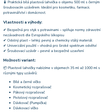
🧴 Praktická bílá plastová lahvička o objemu 500 ml s černým
šroubovacím uzávěrem. Ideální pro kosmetiku, farmacii,
potravinářství i domácnost.
Vlastnosti a výhody:
✔ Bezpečná pro styk s potravinami – splňuje normy zdravotní
nezávadnosti dle Evropského lékopisu
✔ Odolný plast – lehký, pevný a chemicky stálý materiál
✔ Univerzální použití – vhodná pro široké spektrum odvětví
✔ Šroubovací uzávěr – pevné a bezpečné uzavření
Možnosti variant:
📦 Plastové lahvičky nabízíme v objemech 35 ml až 1000 ml s
různými typy uzávěrů:
Bílé a černé víčko
Kosmetický rozprašovač
Pákový rozprašovač
Pistolový rozprašovač
Dávkovač (Pumpička)
Dávkovací víčko