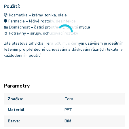
Použití:
💆 Kosmetika – krémy, tonika, oleje
🛡 Farmacie – léčivé roztoky, dezinfekce
🏡 Domácnost – čisticí prostředky, tekutá mýdla
🥤 Potraviny – sirupy, ochucovací roztoky
Bílá plastová lahvička Tera 500 ml s černým uzávěrem je ideálním
řešením pro přehledné uchovávání a dávkování různých tekutin v
každodenním použití.
Parametry
Značka
Tera
Materiál
PET
Barva
Bílá