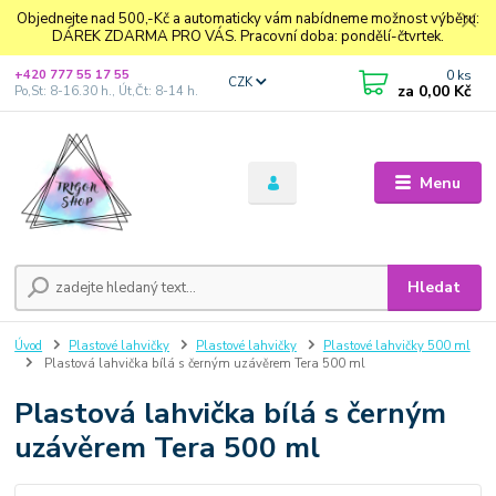
Objednejte nad 500,-Kč a automaticky vám nabídneme možnost výběru:
DÁREK ZDARMA PRO VÁS. Pracovní doba: pondělí-čtvrtek.
0
ks
+420 777 55 17 55
CZK
za
0,00 Kč
Po,St: 8-16.30 h., Út,Čt: 8-14 h.
Menu
Hledat
Úvod
Plastové lahvičky
Plastové lahvičky
Plastové lahvičky 500 ml
Plastová lahvička bílá s černým uzávěrem Tera 500 ml
Plastová lahvička bílá s černým
uzávěrem Tera 500 ml