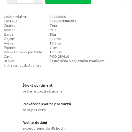
Číslo produktu:
90000345
EAN kód:
8595743306202
Značka:
Tera
Materiál:
PET
Barva:
Bílá
Objem:
500 ml
Výška:
18,5 cm
Průměr:
7 cm
Výška lahvičky pod hrdlo:
15,5 cm
Závit:
PCO 28/410
uzávěr:
Černé víčko s pojistným kroužkem
Hlídat cenu / dostupnost
Široký sortiment
veškeré zboží skladem
Prověřená kvalita produktů
za super ceny
Rychlé dodání
expedujeme do 48 hodin