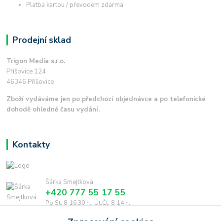
Platba kartou / převodem zdarma
Prodejní sklad
Trigon Media s.r.o.
Příšovice 124
46346 Příšovice
Zboží vydáváme jen po předchozí objednávce a po telefonické
dohodě ohledně času vydání.
Kontakty
Šárka Smejtková
+420 777 55 17 55
Po,St: 8-16.30 h., Út,Čt: 8-14 h.
smejtkova@trigonmedia.cz