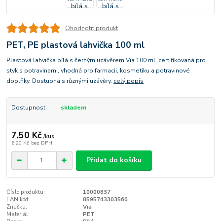
Ohodnotit produkt
PET, PE plastová lahvička 100 ml
Plastová lahvička bílá s černým uzávěrem Via 100 ml, certifikovaná pro
styk s potravinami, vhodná pro farmacii, kosmetiku a potravinové
doplňky. Dostupná s různými uzávěry.
celý popis
Dostupnost
skladem
7,50 Kč
/
kus
6,20 Kč
bez DPH
Přidat do košíku
Číslo produktu:
10000837
EAN kód:
8595743303560
Značka:
Via
Materiál:
PET