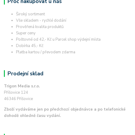
Proč nakupovat u nás
Široký sortiment
Vše skladem - rychlé dodání
Prověřená kvalita produktů
Super ceny
Poštovné od 42,- Kč u Parcel shop výdejní místa
Dobírka 45,- Kč
Platba kartou / převodem zdarma
Prodejní sklad
Trigon Media s.r.o.
Příšovice 124
46346 Příšovice
Zboží vydáváme jen po předchozí objednávce a po telefonické
dohodě ohledně času vydání.