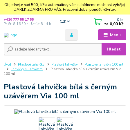
Objednejte nad 500,-Kč a automaticky vám nabídneme možnost výběru:
DÁREK ZDARMA PRO VÁS. Pracovní doba: pondělí-čtvrtek.
0
ks
+420 777 55 17 55
CZK
za
0,00 Kč
Po,St: 8-16.30 h., Út,Čt: 8-14 h.
Menu
Hledat
Úvod
Plastové lahvičky
Plastové lahvičky
Plastové lahvičky 100 ml
Lahvičky s uzávěrem
Plastová lahvička bílá s černým uzávěrem Via
100 ml
Plastová lahvička bílá s černým
uzávěrem Via 100 ml