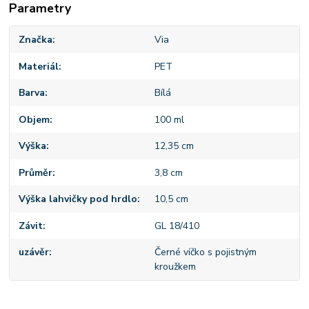
Parametry
Značka
Via
Materiál
PET
Barva
Bílá
Objem
100 ml
Výška
12,35 cm
Průměr
3,8 cm
Výška lahvičky pod hrdlo
10,5 cm
Závit
GL 18/410
uzávěr
Černé víčko s pojistným
kroužkem