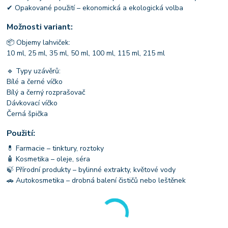
✔ Opakované použití – ekonomická a ekologická volba
Možnosti variant:
📦 Objemy lahviček:
10 ml, 25 ml, 35 ml, 50 ml, 100 ml, 115 ml, 215 ml
🔹 Typy uzávěrů:
Bílé a černé víčko
Bílý a černý rozprašovač
Dávkovací víčko
Černá špička
Použití:
💊 Farmacie – tinktury, roztoky
🧴 Kosmetika – oleje, séra
🍃 Přírodní produkty – bylinné extrakty, květové vody
🚗 Autokosmetika – drobná balení čističů nebo leštěnek