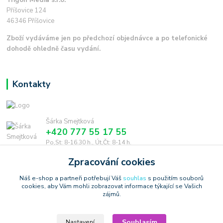
Příšovice 124
46346 Příšovice
Zboží vydáváme jen po předchozí objednávce a po telefonické
dohodě ohledně času vydání.
Kontakty
Šárka Smejtková
+420 777 55 17 55
Po,St: 8-16.30 h., Út,Čt: 8-14 h.
Zpracování cookies
smejtkova@trigonmedia.cz
Náš e-shop a partneři potřebují Váš
souhlas
s použitím souborů
cookies, aby Vám mohli zobrazovat informace týkající se Vašich
zájmů.
Souhlasím
Nastavení