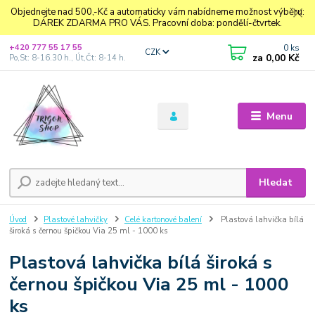
Objednejte nad 500,-Kč a automaticky vám nabídneme možnost výběru:
DÁREK ZDARMA PRO VÁS. Pracovní doba: pondělí-čtvrtek.
0
ks
+420 777 55 17 55
CZK
za
0,00 Kč
Po,St: 8-16.30 h., Út,Čt: 8-14 h.
Menu
Hledat
Úvod
Plastové lahvičky
Celé kartonové balení
Plastová lahvička bílá
široká s černou špičkou Via 25 ml - 1000 ks
Plastová lahvička bílá široká s
černou špičkou Via 25 ml - 1000
ks