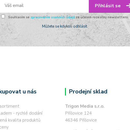
Přihlásit se
Souhlasím se
zpracováním osobních údajů
za účelem rozesílky newsletteru.
Můžete se kdykoli odhlásit.
kupovat u nás
Prodejní sklad
 sortiment
Trigon Media s.r.o.
ladem - rychlé dodání
Příšovice 124
ená kvalita produktů
46346 Příšovice
ceny