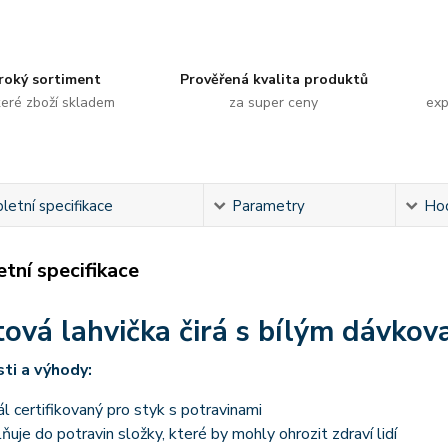
roký sortiment
Prověřená kvalita produktů
eré zboží skladem
za super ceny
exp
etní specifikace
Parametry
Ho
tní specifikace
tová lahvička čirá s bílým dávko
ti a výhody:
l certifikovaný pro styk s potravinami
uje do potravin složky, které by mohly ohrozit zdraví lidí