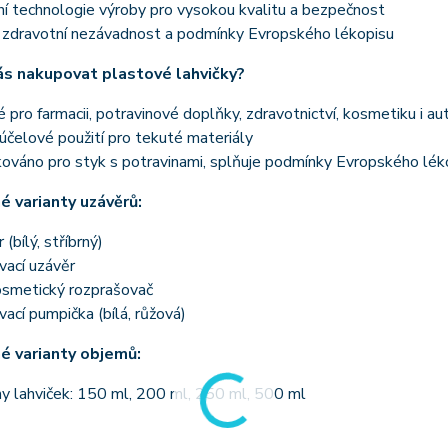
í technologie výroby pro vysokou kvalitu a bezpečnost
í zdravotní nezávadnost a podmínky Evropského lékopisu
ás nakupovat plastové lahvičky?
pro farmacii, potravinové doplňky, zdravotnictví, kosmetiku i a
čelové použití pro tekuté materiály
kováno pro styk s potravinami, splňuje podmínky Evropského lék
 varianty uzávěrů:
(bílý, stříbrný)
vací uzávěr
kosmetický rozprašovač
ací pumpička (bílá, růžová)
é varianty objemů:
y lahviček: 150 ml, 200 ml, 250 ml, 500 ml