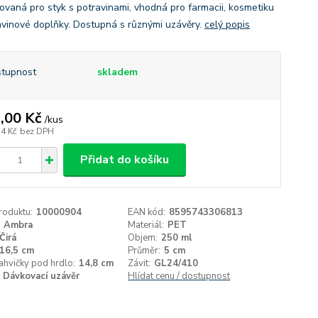
ikovaná pro styk s potravinami, vhodná pro farmacii, kosmetiku
avinové doplňky. Dostupná s různými uzávěry.
celý popis
tupnost
skladem
,00 Kč
/
kus
74 Kč
bez DPH
Přidat do košíku
roduktu:
10000904
EAN kód:
8595743306813
Ambra
Materiál:
PET
Čirá
Objem:
250 ml
16,5 cm
Průměr:
5 cm
ahvičky pod hrdlo:
14,8 cm
Závit:
GL24/410
Dávkovací uzávěr
Hlídat cenu / dostupnost