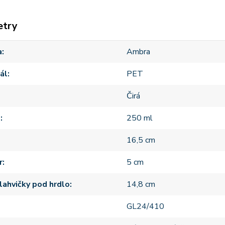
etry
a
Ambra
ál
PET
Čirá
m
250 ml
16,5 cm
r
5 cm
lahvičky pod hrdlo
14,8 cm
GL24/410