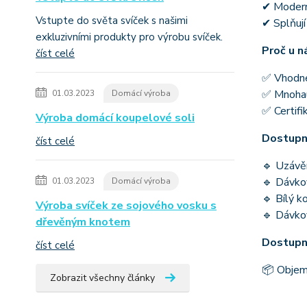
✔ Modern
Vstupte do světa svíček s našimi
✔ Splňuj
exkluzivními produkty pro výrobu svíček.
Proč u n
číst celé
✅ Vhodné 
✅ Mnohaú
01.03.2023
Domácí výroba
✅ Certifi
Výroba domácí koupelové soli
Dostupné
číst celé
🔹 Uzávěr 
🔹 Dávko
01.03.2023
Domácí výroba
🔹 Bílý 
Výroba svíček ze sojového vosku s
🔹 Dávkov
dřevěným knotem
Dostupn
číst celé
📦 Objem
Zobrazit všechny články