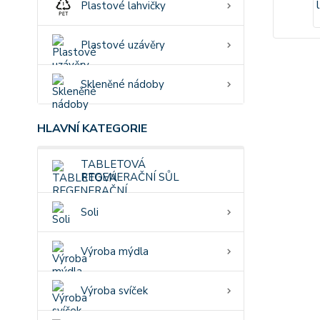
Plastové lahvičky
Plastové uzávěry
Skleněné nádoby
HLAVNÍ KATEGORIE
TABLETOVÁ
REGENERAČNÍ SŮL
Soli
Výroba mýdla
Výroba svíček