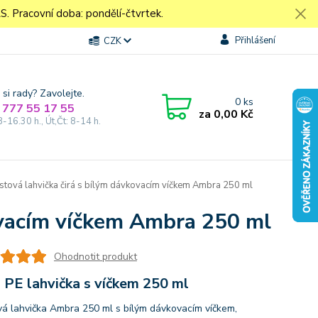
Pracovní doba: pondělí-čtvrtek.
Přihlášení
CZK
 si rady? Zavolejte.
0
ks
 777 55 17 55
za
0,00 Kč
8-16.30 h., Út,Čt: 8-14 h.
stová lahvička čirá s bílým dávkovacím víčkem Ambra 250 ml
kovacím víčkem Ambra 250 ml
Ohodnotit produkt
 PE lahvička s víčkem 250 ml
vá lahvička Ambra 250 ml s bílým dávkovacím víčkem,