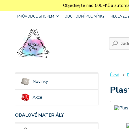
Objednejte nad 500,-Kč a autom
PRŮVODCE SHOPEM
OBCHODNÍ PODMÍNKY
RECENZE 
Úvod
P
Novinky
Plas
Akce
OBALOVÉ MATERIÁLY