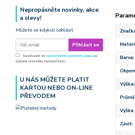
Nepropásněte novinky, akce
Param
a slevy!
Můžete se kdykoli odhlásit.
Značk
Materi
Přihlásit se
Souhlasím se
zpracováním osobních údajů
za
Barva
účelem rozesílky newsletteru.
Obje
U NÁS MŮŽETE PLATIT
Výška
KARTOU NEBO ON-LINE
PŘEVODEM
Průmě
Výška 
Závit