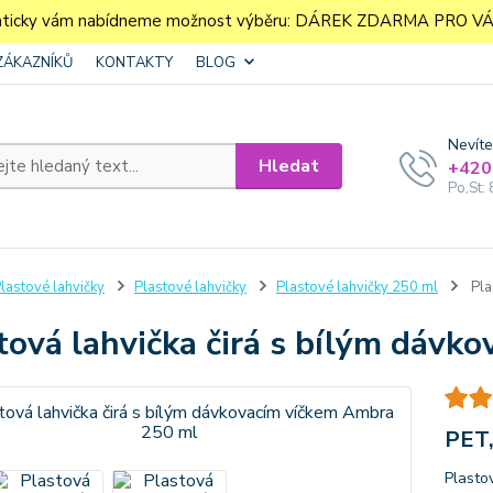
aticky vám nabídneme možnost výběru: DÁREK ZDARMA PRO VÁS. 
ZÁKAZNÍKŮ
KONTAKTY
BLOG
Nevíte
Hledat
+420
Po,St: 
lastové lahvičky
Plastové lahvičky
Plastové lahvičky 250 ml
Pla
tová lahvička čirá s bílým dáv
PET,
Plasto