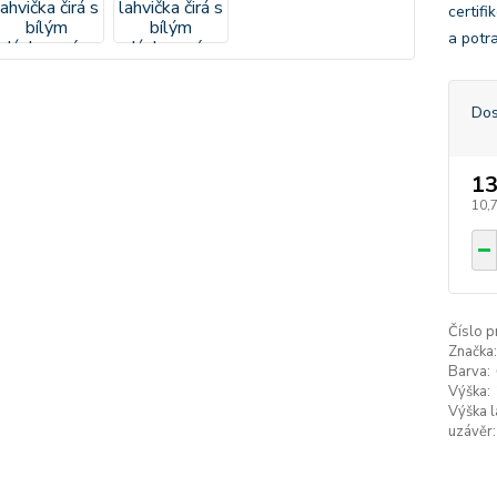
certif
a potr
Dos
13
10,
Číslo p
Značka:
Barva:
Výška:
Výška l
uzávěr: