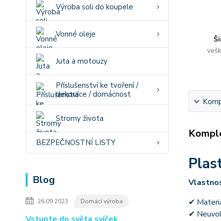
Výroba soli do koupele
Vonné oleje
Ši
vešk
Juta a motouzy
Příslušenství ke tvoření /
dekorace / domácnost
Kompl
Stromy života
Komple
BEZPEČNOSTNÍ LISTY
Plas
Blog
Vlastnos
✔ Materiá
26.09.2023
Domácí výroba
✔ Neuvolň
Vstupte do světa svíček