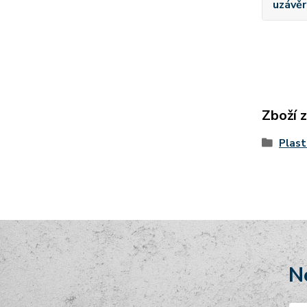
uzávěr
Zboží 
Plast
N