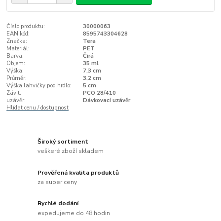
Číslo produktu:
30000063
EAN kód:
8595743304628
Značka:
Tera
Materiál:
PET
Barva:
Čirá
Objem:
35 ml
Výška:
7,3 cm
Průměr:
3,2 cm
Výška lahvičky pod hrdlo:
5 cm
Závit:
PCO 28/410
uzávěr:
Dávkovací uzávěr
Hlídat cenu / dostupnost
Široký sortiment
veškeré zboží skladem
Prověřená kvalita produktů
za super ceny
Rychlé dodání
expedujeme do 48 hodin