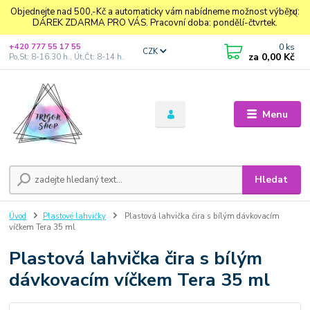
Objednejte nad 500,-Kč a automaticky vám nabídneme možnost výběru:
DÁREK ZDARMA PRO VÁS. Pracovní doba: pondělí-čtvrtek.
0
ks
+420 777 55 17 55
CZK
za
0,00 Kč
Po,St: 8-16.30 h., Út,Čt: 8-14 h.
Menu
Hledat
Úvod
Plastové lahvičky
Plastová lahvička čira s bílým dávkovacím
víčkem Tera 35 ml
Plastová lahvička čira s bílým
dávkovacím víčkem Tera 35 ml