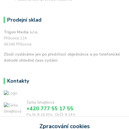
Prodejní sklad
Trigon Media s.r.o.
Příšovice 124
46346 Příšovice
Zboží vydáváme jen po předchozí objednávce a po telefonické
dohodě ohledně času vydání.
Kontakty
Šárka Smejtková
+420 777 55 17 55
Po,St: 8-16.30 h., Út,Čt: 8-14 h.
Zpracování cookies
smejtkova@trigonmedia.cz