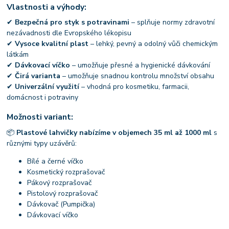
Vlastnosti a výhody:
✔
Bezpečná pro styk s potravinami
– splňuje normy zdravotní
nezávadnosti dle Evropského lékopisu
✔
Vysoce kvalitní plast
– lehký, pevný a odolný vůči chemickým
látkám
✔
Dávkovací víčko
– umožňuje přesné a hygienické dávkování
✔
Čirá varianta
– umožňuje snadnou kontrolu množství obsahu
✔
Univerzální využití
– vhodná pro kosmetiku, farmacii,
domácnost i potraviny
Možnosti variant:
📦
Plastové lahvičky nabízíme v objemech 35 ml až 1000 ml
s
různými typy uzávěrů:
Bílé a černé víčko
Kosmetický rozprašovač
Pákový rozprašovač
Pistolový rozprašovač
Dávkovač (Pumpička)
Dávkovací víčko