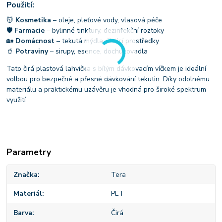
Použití:
💆
Kosmetika
– oleje, pleťové vody, vlasová péče
🛡
Farmacie
– bylinné tinktury, dezinfekční roztoky
🏡
Domácnost
– tekutá mýdla, čisticí prostředky
🥤
Potraviny
– sirupy, esence, dochucovadla
Tato čirá plastová lahvička s bílým dávkovacím víčkem je ideální
volbou pro bezpečné a přesné dávkování tekutin. Díky odolnému
materiálu a praktickému uzávěru je vhodná pro široké spektrum
využití
Parametry
Značka
Tera
Materiál
PET
Barva
Čirá