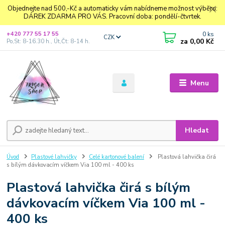
Objednejte nad 500,-Kč a automaticky vám nabídneme možnost výběru:
DÁREK ZDARMA PRO VÁS. Pracovní doba: pondělí-čtvrtek.
0
ks
+420 777 55 17 55
CZK
za
0,00 Kč
Po,St: 8-16.30 h., Út,Čt: 8-14 h.
Menu
Hledat
Úvod
Plastové lahvičky
Celé kartonové balení
Plastová lahvička čirá
s bílým dávkovacím víčkem Via 100 ml - 400 ks
Plastová lahvička čirá s bílým
dávkovacím víčkem Via 100 ml -
400 ks