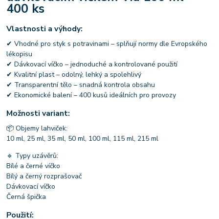
400 ks
Vlastnosti a výhody:
✔ Vhodné pro styk s potravinami – splňují normy dle Evropského
lékopisu
✔ Dávkovací víčko – jednoduché a kontrolované použití
✔ Kvalitní plast – odolný, lehký a spolehlivý
✔ Transparentní tělo – snadná kontrola obsahu
✔ Ekonomické balení – 400 kusů ideálních pro provozy
Možnosti variant:
📦 Objemy lahviček:
10 ml, 25 ml, 35 ml, 50 ml, 100 ml, 115 ml, 215 ml
🔹 Typy uzávěrů:
Bílé a černé víčko
Bílý a černý rozprašovač
Dávkovací víčko
Černá špička
Použití: