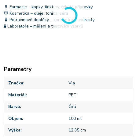
💊 Farmacie – kapky, tinktury, tekuté přípravky
💆 Kosmetika – oleje, tonika, séra
🧴 Potravinové doplňky – koncentráty, extrakty
🧪 Laboratoře – měření a testování vzorků
Parametry
Značka
Via
Materiál
PET
Barva
Čirá
Objem
100 ml
Výška
12,35 cm