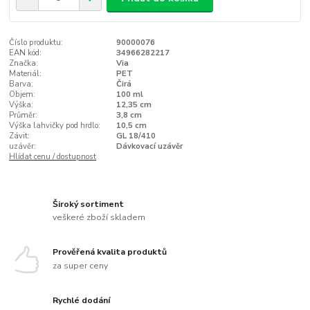
Číslo produktu:
90000076
EAN kód:
34966282217
Značka:
Via
Materiál:
PET
Barva:
Čirá
Objem:
100 ml
Výška:
12,35 cm
Průměr:
3,8 cm
Výška lahvičky pod hrdlo:
10,5 cm
Závit:
GL 18/410
uzávěr:
Dávkovací uzávěr
Hlídat cenu / dostupnost
Široký sortiment
veškeré zboží skladem
Prověřená kvalita produktů
za super ceny
Rychlé dodání