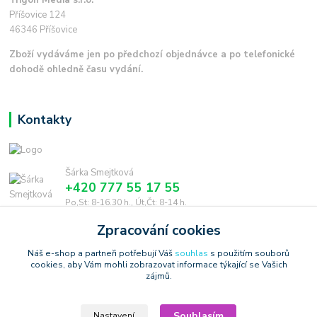
Příšovice 124
46346 Příšovice
Zboží vydáváme jen po předchozí objednávce a po telefonické
dohodě ohledně času vydání.
Kontakty
Šárka Smejtková
+420 777 55 17 55
Po,St: 8-16.30 h., Út,Čt: 8-14 h.
Zpracování cookies
smejtkova@trigonmedia.cz
Náš e-shop a partneři potřebují Váš
souhlas
s použitím souborů
cookies, aby Vám mohli zobrazovat informace týkající se Vašich
zájmů.
Souhlasím
Nastavení