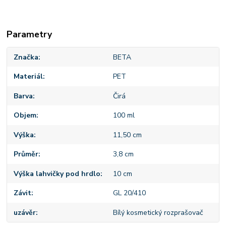
Parametry
Značka
BETA
Materiál
PET
Barva
Čirá
Objem
100 ml
Výška
11,50 cm
Průměr
3,8 cm
Výška lahvičky pod hrdlo
10 cm
Závit
GL 20/410
uzávěr
Bílý kosmetický rozprašovač