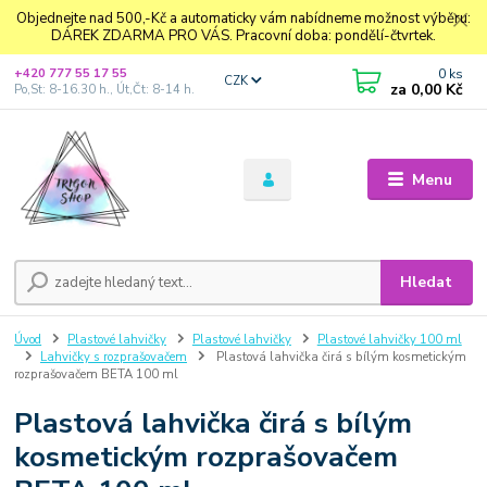
Objednejte nad 500,-Kč a automaticky vám nabídneme možnost výběru:
DÁREK ZDARMA PRO VÁS. Pracovní doba: pondělí-čtvrtek.
0
ks
+420 777 55 17 55
CZK
za
0,00 Kč
Po,St: 8-16.30 h., Út,Čt: 8-14 h.
Menu
Hledat
Úvod
Plastové lahvičky
Plastové lahvičky
Plastové lahvičky 100 ml
Lahvičky s rozprašovačem
Plastová lahvička čirá s bílým kosmetickým
rozprašovačem BETA 100 ml
Plastová lahvička čirá s bílým
kosmetickým rozprašovačem