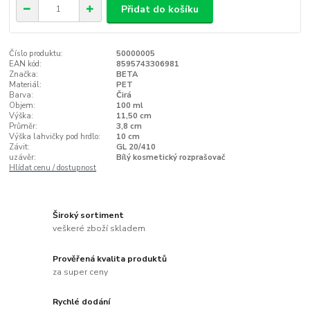
Přidat do košíku
Číslo produktu:
50000005
EAN kód:
8595743306981
Značka:
BETA
Materiál:
PET
Barva:
Čirá
Objem:
100 ml
Výška:
11,50 cm
Průměr:
3,8 cm
Výška lahvičky pod hrdlo:
10 cm
Závit:
GL 20/410
uzávěr:
Bílý kosmetický rozprašovač
Hlídat cenu / dostupnost
Široký sortiment
veškeré zboží skladem
Prověřená kvalita produktů
za super ceny
Rychlé dodání